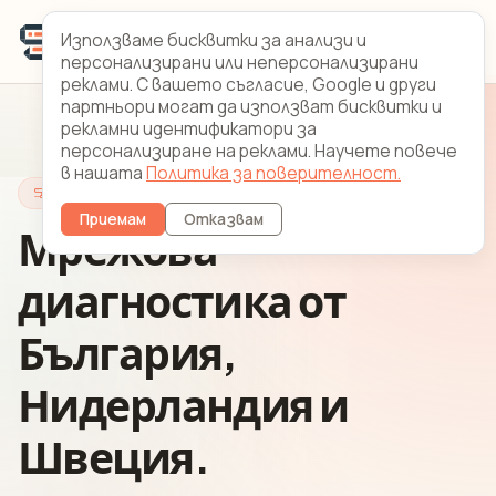
Използваме бисквитки за анализи и
персонализирани или неперсонализирани
реклами. С вашето съгласие, Google и други
партньори могат да използват бисквитки и
рекламни идентификатори за
персонализиране на реклами. Научете повече
в нашата
Политика за поверителност.
Looking Glass
Приемам
Отказвам
Мрежова
диагностика от
България,
Нидерландия и
Швеция.