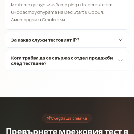
Можете да изпълнявате ping и traceroute от
инфраструктурата на DediStart в София,
Амстердам и Стокхолм.
За какво служи тестовият IP?
Кога трябва да се свържа с отдел продажби
след тестване?
Следваща стъпка
Превърнете мрежовия тест в