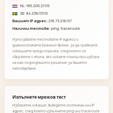
NL: 185.205.211.15
SE: 84.238.133.15
Вашият IP адрес:
216.73.216.137
Налични тестове:
ping, traceroute
Използвайте тестовите IP адреси и
диагностиката в реално време, за да сравните
локациите преди поръчка, след което се
свържете с екипа, ако искате помощ при избора
на най-подходящото решение за вашето
натоварване.
Изпълнете мрежов тест
Изберете локация, въведете хостнейм или IP
адрес, след което изпълнете ping или traceroute