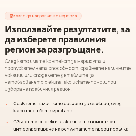
Какво да направите след това
Използвайте резултатите, за
да изберете правилния
регион за разгръщане.
След като имате контекст за маршрута и
пропускателната способност, сравнете наличните
локации или споделете детайлите за
натоварването с екипа, ако искате помощ при
избора на правилния регион.
Сравнете наличните региони за сървъри, след
като тествате мрежата
Свържете се с екипа, ако искате помощ при
интерпретиране на резултатите преди поръчка