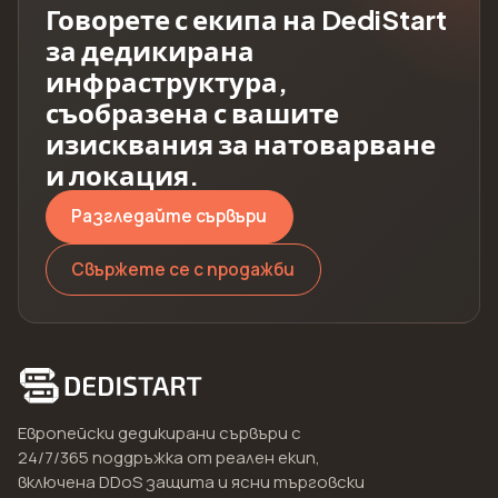
Говорете с екипа на DediStart
за дедикирана
инфраструктура,
съобразена с вашите
изисквания за натоварване
и локация.
Разгледайте сървъри
Свържете се с продажби
Европейски дедикирани сървъри с
24/7/365 поддръжка от реален екип,
включена DDoS защита и ясни търговски