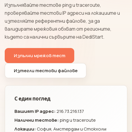
Изпълнявайте тестове ping и traceroute,
проверявайте тестови IP адреси на локациите и
изтегляйте референтни файлове, за да
валидирате мрежовия обхват от регионите,
където са налични сървърите на DediStart.
Изпълни мрежов тест
Изтегли тестови файлове
С един поглед
Вашият IP адрес:
216.73.216.137
Налични тестове:
ping и traceroute
Локации:
София, Амстердам и Стокхолм