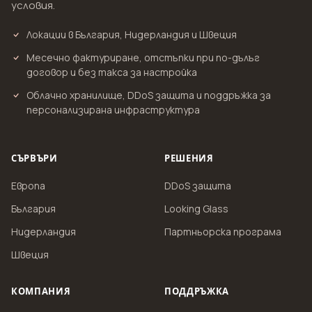
условия.
Локации в България, Нидерландия и Швеция
Месечно фактуриране, отстъпки при по-дълъг
договор и без такса за настройка
Облачно хранилище, DDoS защита и поддръжка за
персонализирана инфраструктура
СЪРВЪРИ
РЕШЕНИЯ
Европа
DDoS защита
България
Looking Glass
Нидерландия
Партньорска програма
Швеция
КОМПАНИЯ
ПОДДРЪЖКА