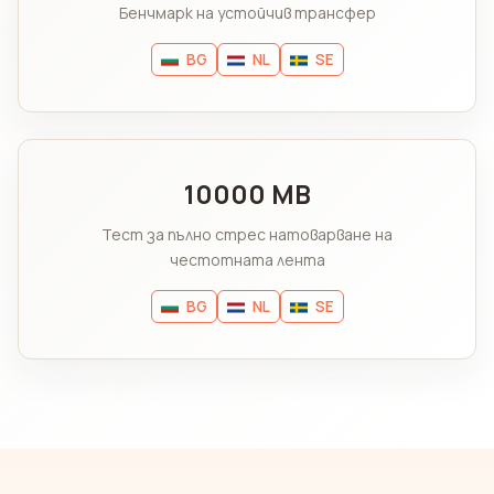
Бенчмарк на устойчив трансфер
BG
NL
SE
10000 MB
Тест за пълно стрес натоварване на
честотната лента
BG
NL
SE