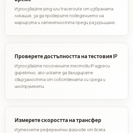
Използвайте ping или traceroute от избраната
локация, за да проверите поведението на
маршрута и латентността преди разгръщане.
Проверете достъпността на тестовия IP
Използвайте посочените тестови IP адреси
директно, ако искате да валидирате
свързаността от собствената си среда и
инструменти.
Измерете скоростта на трансфер
Изтеглете референтни файлове от всяка