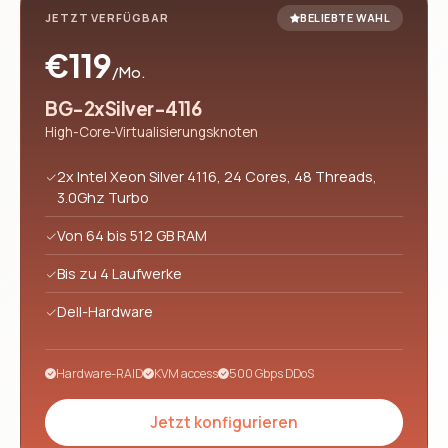
JETZT VERFÜGBAR
BELIEBTE WAHL
€119
/Mo.
BG-2xSilver-4116
High-Core-Virtualisierungsknoten
2x Intel Xeon Silver 4116, 24 Cores, 48 Threads,
3.0Ghz Turbo
Von 64 bis 512 GB RAM
Bis zu 4 Laufwerke
Dell-Hardware
Hardware-RAID
KVM access
500 Gbps DDoS
Jetzt konfigurieren