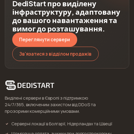
DediStart про виділену
інфраструктуру, адаптовану
до вашого навантаження та
вимог до розташування.
Переглянути сервери
Зв'язатися з відділом продажів
Виділені сервери в Європі з підтримкою
24/7/365, включеним захистом від DDoS та
прозорими комерційними умовами.
Серверні локації в Болгарії, Нідерландах та Швеції
Щомісячна оплата, знижки при довгостроковому