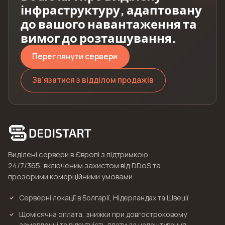
інфраструктуру, адаптовану
до вашого навантаження та
вимог до розташування.
Переглянути сервери
Зв'язатися з відділом продажів
Виділені сервери в Європі з підтримкою
24/7/365, включеним захистом від DDoS та
прозорими комерційними умовами.
Серверні локації в Болгарії, Нідерландах та Швеції
Щомісячна оплата, знижки при довгостроковому
замовленні та відсутність плати за налаштування