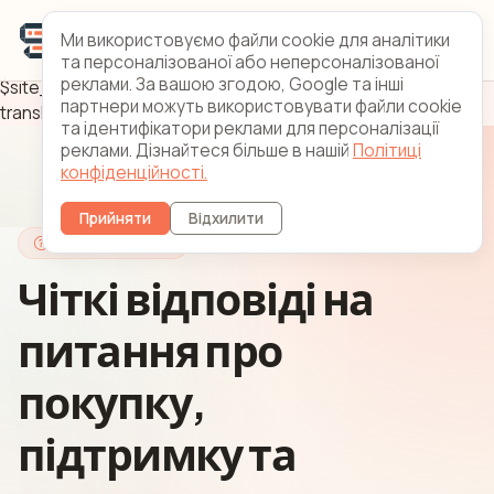
Ми використовуємо файли cookie для аналітики
та персоналізованої або неперсоналізованої
реклами. За вашою згодою, Google та інші
$site_title = translate('meta.title.faq'); $site_desc =
партнери можуть використовувати файли cookie
translate('meta.desc.faq'); ?>
та ідентифікатори реклами для персоналізації
реклами. Дізнайтеся більше в нашій
Політиці
конфіденційності.
Прийняти
Відхилити
Центр допомоги
Чіткі відповіді на
питання про
покупку,
підтримку та