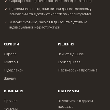
Серверні локації в Болгарії, Нідерландах та Швеції
Щомісячна оплата, знижки при довгостроковому
замовленні та відсутність плати за налаштування
Хмарне сховище, захист від DDoS та підтримка
індивідуальної інфраструктури
СЕРВЕРИ
РІШЕННЯ
Європа
Захист від DDoS
Болгарія
Looking Glass
Нідерланди
Партнерська програма
Швеція
КОМПАНІЯ
ПІДТРИМКА
Про нас
Зв'язатися з відділом
продажів
Чому ми