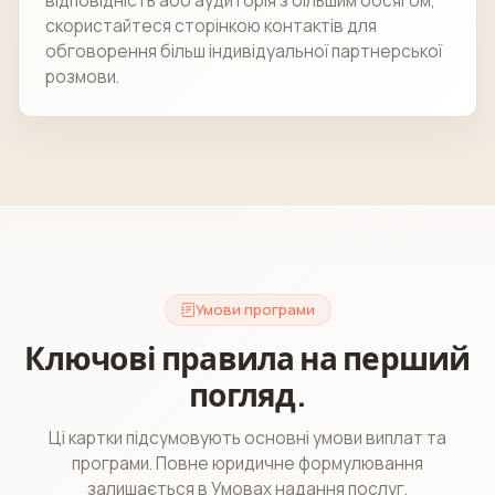
відповідність або аудиторія з більшим обсягом,
скористайтеся сторінкою контактів для
обговорення більш індивідуальної партнерської
розмови.
Умови програми
Ключові правила на перший
погляд.
Ці картки підсумовують основні умови виплат та
програми. Повне юридичне формулювання
залишається в Умовах надання послуг.