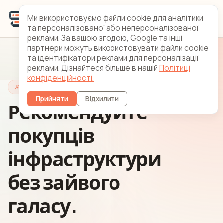
Ми використовуємо файли cookie для аналітики
та персоналізованої або неперсоналізованої
реклами. За вашою згодою, Google та інші
партнери можуть використовувати файли cookie
та ідентифікатори реклами для персоналізації
реклами. Дізнайтеся більше в нашій
Політиці
конфіденційності.
Партнерська програма
Прийняти
Відхилити
Рекомендуйте
покупців
інфраструктури
без зайвого
галасу.