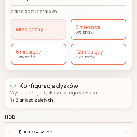
OKRES ROZLICZENIOWY
3 miesiące
Miesięczny
5% zniżki
6 miesięcy
12 miesięcy
10% zniżki
15% zniżki
Konfiguracja dysków
Wybierz opcje dysków dla tego serwera.
1
/
2
gniazd zajętych
HDD
×
2TB SATA:
+ €7
-
+