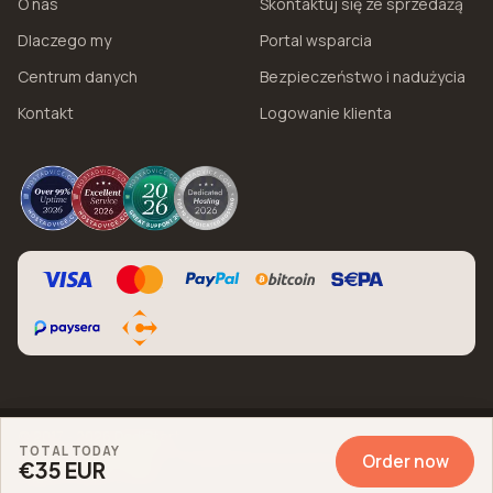
O nas
Skontaktuj się ze sprzedażą
Dlaczego my
Portal wsparcia
Centrum danych
Bezpieczeństwo i nadużycia
Kontakt
Logowanie klienta
© 2017 - 2026 DediStart
TOTAL TODAY
Warunki korzystania z usług
Polityka prywatności
Bug Bounty
Order now
€35 EUR
Zgoda na pliki cookie