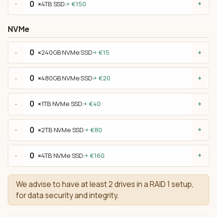
×
4TB SSD:
+ €150
-
+
NVMe
×
240GB NVMe SSD:
+ €15
-
+
×
480GB NVMe SSD:
+ €20
-
+
×
1TB NVMe SSD:
+ €40
-
+
×
2TB NVMe SSD:
+ €80
-
+
×
4TB NVMe SSD:
+ €160
-
+
We advise to have at least 2 drives in a RAID 1 setup,
for data security and integrity.