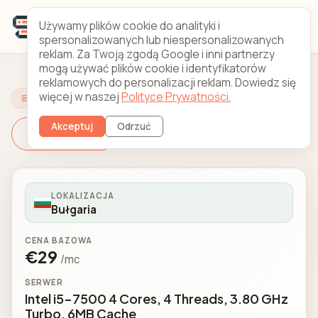
Używamy plików cookie do analityki i
spersonalizowanych lub niespersonalizowanych
reklam. Za Twoją zgodą Google i inni partnerzy
mogą używać plików cookie i identyfikatorów
reklamowych do personalizacji reklam. Dowiedz się
więcej w naszej
Polityce Prywatności.
Skonfiguruj swój serwer
Akceptuj
Odrzuć
Zmień serwer
LOKALIZACJA
Bułgaria
CENA BAZOWA
€29
/mc
SERWER
Intel i5-7500 4 Cores, 4 Threads, 3.80 GHz
Turbo, 6MB Cache