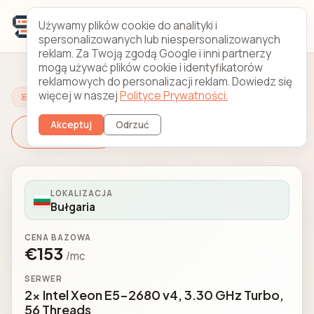
Używamy plików cookie do analityki i
spersonalizowanych lub niespersonalizowanych
reklam. Za Twoją zgodą Google i inni partnerzy
mogą używać plików cookie i identyfikatorów
reklamowych do personalizacji reklam. Dowiedz się
więcej w naszej
Polityce Prywatności.
Skonfiguruj swój serwer
Akceptuj
Odrzuć
Zmień serwer
LOKALIZACJA
Bułgaria
CENA BAZOWA
€153
/mc
SERWER
2x Intel Xeon E5-2680 v4, 3.30 GHz Turbo,
56 Threads