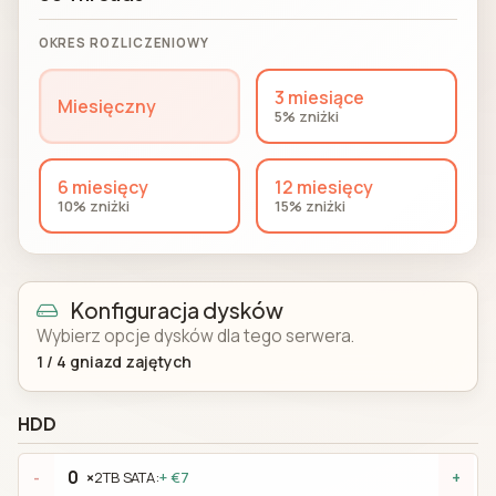
OKRES ROZLICZENIOWY
3 miesiące
Miesięczny
5% zniżki
6 miesięcy
12 miesięcy
10% zniżki
15% zniżki
Konfiguracja dysków
Wybierz opcje dysków dla tego serwera.
1
/
4
gniazd zajętych
HDD
×
2TB SATA:
+ €7
-
+