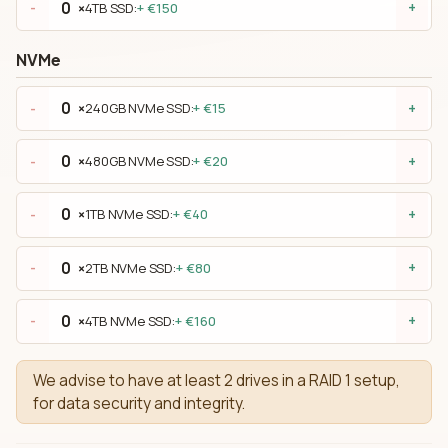
×
4TB SSD:
+ €150
-
+
NVMe
×
240GB NVMe SSD:
+ €15
-
+
×
480GB NVMe SSD:
+ €20
-
+
×
1TB NVMe SSD:
+ €40
-
+
×
2TB NVMe SSD:
+ €80
-
+
×
4TB NVMe SSD:
+ €160
-
+
We advise to have at least 2 drives in a RAID 1 setup,
for data security and integrity.