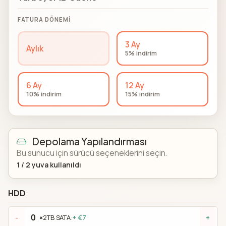
FATURA DÖNEMI
3 Ay
Aylık
5% indirim
6 Ay
12 Ay
10% indirim
15% indirim
Depolama Yapılandırması
Bu sunucu için sürücü seçeneklerini seçin.
1
/
2
yuva kullanıldı
HDD
×
2TB SATA:
+ €7
-
+