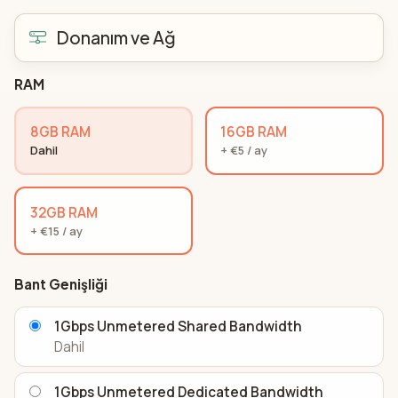
Donanım ve Ağ
RAM
8GB RAM
16GB RAM
Dahil
+ €5 / ay
32GB RAM
+ €15 / ay
Bant Genişliği
1Gbps Unmetered Shared Bandwidth
Dahil
1Gbps Unmetered Dedicated Bandwidth