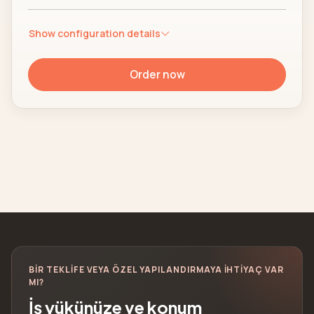
Show configuration details
Order now
BIR TEKLIFE VEYA ÖZEL YAPILANDIRMAYA IHTIYAÇ VAR
MI?
İş yükünüze ve konum