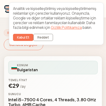
Analitik ve kişiselleştirilmiş veya kişiselleştirilmemiş
reklamlar için çerezler kullanıyoruz. Onayınızla,
Google ve diğer ortaklar reklam kişiselleştirme için
çerezler ve reklam tanımlayıcıları kullanabilir. Daha
fazla bilgi edinmek için
Gizlilik Politikamıza
bakın.
Sunucunuzu Yapılandırın
Kabul Et
Reddet
Sunucu Değiştir
KONUM
Bulgaristan
TEMEL FIYAT
€29
/ay
SUNUCU
Intel i5-7500 4 Cores, 4 Threads, 3.80 GHz
Turbo, 6MB Cache