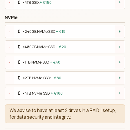
×
4TB SSD:
+ €150
-
+
NVMe
×
240GB NVMe SSD:
+ €15
-
+
×
480GB NVMe SSD:
+ €20
-
+
×
1TB NVMe SSD:
+ €40
-
+
×
2TB NVMe SSD:
+ €80
-
+
×
4TB NVMe SSD:
+ €160
-
+
We advise to have at least 2 drives in a RAID 1 setup,
for data security and integrity.