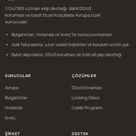
7/24/365 uzman ekip desteği, dahil DDoS
koruması ve basit ticari koşullarla Avrupa özel
sunucuları.
Bulgaristan, Hollanda ve İsveç'te sunucu konumları
Aylık faturalama, uzun vadeli indirimler ve kurulum ücreti yok
Bulut depolama, DDoS koruması ve özel altyapı desteği
SUNUCULAR
ÇÖZÜMLER
Avrupa
DDoS Koruması
Bulgaristan
Looking Glass
Hollanda
Üyelik Programı
İsveç
ŞIRKET
DESTEK