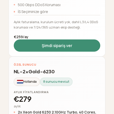
500 Gbps DDoS Koruması
İS Seçiminize göre
Aylık faturalama, kurulum ücreti yok, dahil L3/L4 DDoS
koruması ve 7/24/365 uzman ekip desteği.
€259/ay
Şimdi sipariş ver
ÖZEL SUNUCU
NL-2xGold-6230
Hollanda
8 sunucu mevcut
AYLIK FIYATLANDIRMA
€279
aylık
2x Xeon Gold 6230 2.10GHz Turbo, 40 Cores,