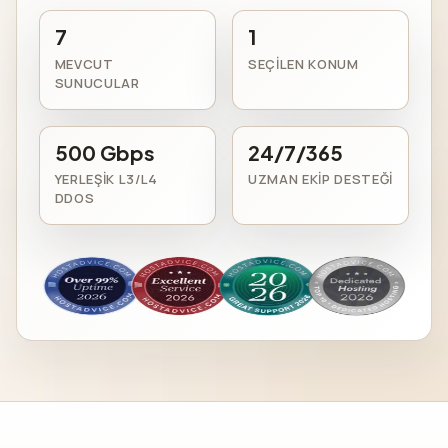
7
1
MEVCUT
SEÇILEN KONUM
SUNUCULAR
500 Gbps
24/7/365
YERLEŞIK L3/L4
UZMAN EKIP DESTEĞI
DDOS