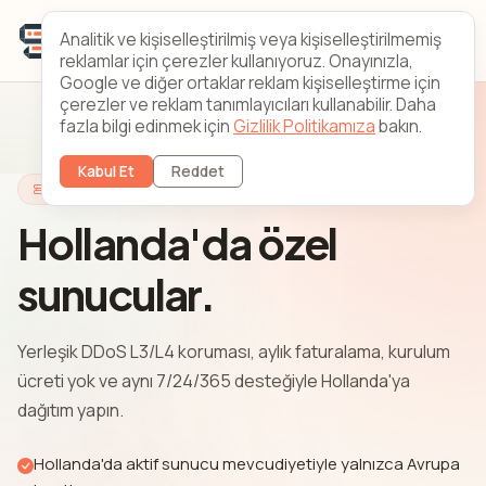
Analitik ve kişiselleştirilmiş veya kişiselleştirilmemiş
reklamlar için çerezler kullanıyoruz. Onayınızla,
Google ve diğer ortaklar reklam kişiselleştirme için
çerezler ve reklam tanımlayıcıları kullanabilir. Daha
fazla bilgi edinmek için
Gizlilik Politikamıza
bakın.
Kabul Et
Reddet
Hollanda Sunucuları
Hollanda'da özel
sunucular.
Yerleşik DDoS L3/L4 koruması, aylık faturalama, kurulum
ücreti yok ve aynı 7/24/365 desteğiyle Hollanda'ya
dağıtım yapın.
Hollanda'da aktif sunucu mevcudiyetiyle yalnızca Avrupa