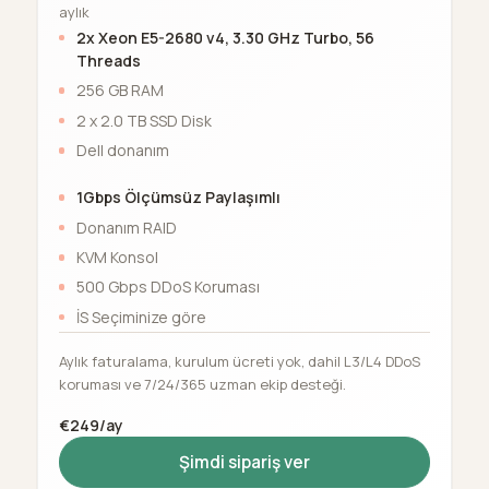
aylık
2x Xeon E5-2680 v4, 3.30 GHz Turbo, 56
Threads
256 GB RAM
2 x 2.0 TB SSD Disk
Dell donanım
1Gbps Ölçümsüz Paylaşımlı
Donanım RAID
KVM Konsol
500 Gbps DDoS Koruması
İS Seçiminize göre
Aylık faturalama, kurulum ücreti yok, dahil L3/L4 DDoS
koruması ve 7/24/365 uzman ekip desteği.
€249/ay
Şimdi sipariş ver