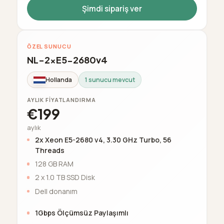
Şimdi sipariş ver
ÖZEL SUNUCU
NL-2xE5-2680v4
Hollanda
1 sunucu mevcut
AYLIK FIYATLANDIRMA
€199
aylık
2x Xeon E5-2680 v4, 3.30 GHz Turbo, 56
Threads
128 GB RAM
2 x 1.0 TB SSD Disk
Dell donanım
1Gbps Ölçümsüz Paylaşımlı