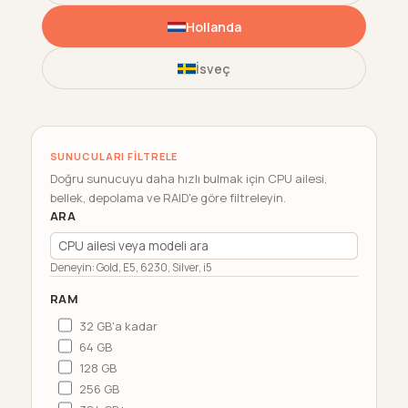
Hollanda
İsveç
SUNUCULARI FILTRELE
Doğru sunucuyu daha hızlı bulmak için CPU ailesi,
bellek, depolama ve RAID'e göre filtreleyin.
ARA
Deneyin: Gold, E5, 6230, Silver, i5
RAM
32 GB'a kadar
64 GB
128 GB
256 GB