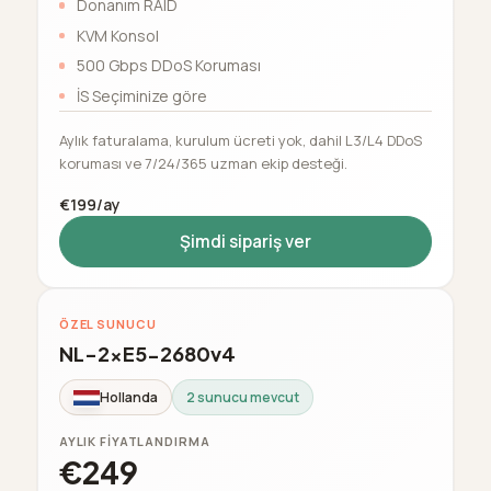
Donanım RAID
KVM Konsol
500 Gbps DDoS Koruması
İS Seçiminize göre
Aylık faturalama, kurulum ücreti yok, dahil L3/L4 DDoS
koruması ve 7/24/365 uzman ekip desteği.
€199/ay
Şimdi sipariş ver
ÖZEL SUNUCU
NL-2xE5-2680v4
Hollanda
2 sunucu mevcut
AYLIK FIYATLANDIRMA
€249