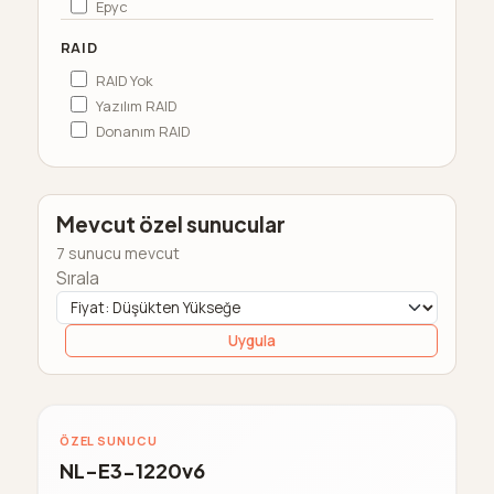
Epyc
RAID
RAID Yok
Yazılım RAID
Donanım RAID
Mevcut özel sunucular
7 sunucu mevcut
Sırala
Uygula
ÖZEL SUNUCU
NL-E3-1220v6