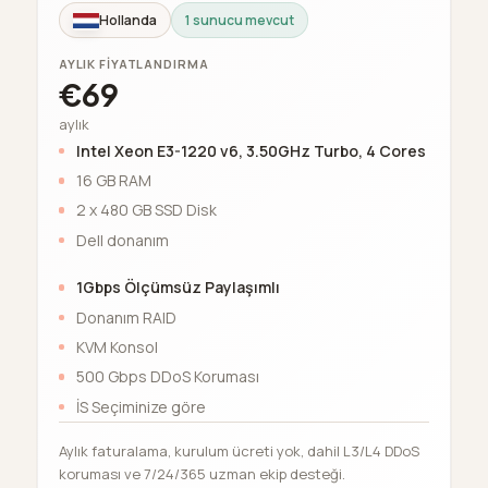
Hollanda
1 sunucu mevcut
AYLIK FIYATLANDIRMA
€69
aylık
Intel Xeon E3-1220 v6, 3.50GHz Turbo, 4 Cores
16 GB RAM
2 x 480 GB SSD Disk
Dell donanım
1Gbps Ölçümsüz Paylaşımlı
Donanım RAID
KVM Konsol
500 Gbps DDoS Koruması
İS Seçiminize göre
Aylık faturalama, kurulum ücreti yok, dahil L3/L4 DDoS
koruması ve 7/24/365 uzman ekip desteği.