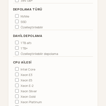
384 GB+
DEPOLAMA TÜRÜ
NVMe
SSD
Özelleştirilebilir
DAHIL DEPOLAMA
1 TB altı
1 TB+
Özelleştirilebilir depolama
CPU AILESI
Intel Core
Xeon E3
Xeon E5
Xeon E-2
Xeon Silver
Xeon Gold
Xeon Platinum