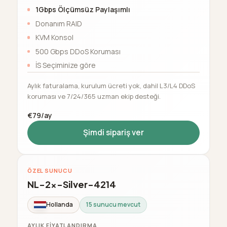
1Gbps Ölçümsüz Paylaşımlı
Donanım RAID
KVM Konsol
500 Gbps DDoS Koruması
İS Seçiminize göre
Aylık faturalama, kurulum ücreti yok, dahil L3/L4 DDoS
koruması ve 7/24/365 uzman ekip desteği.
€79/ay
Şimdi sipariş ver
ÖZEL SUNUCU
NL-2x-Silver-4214
Hollanda
15 sunucu mevcut
AYLIK FIYATLANDIRMA