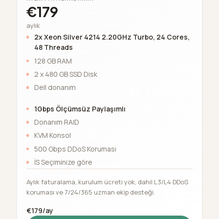
€179
aylık
2x Xeon Silver 4214 2.20GHz Turbo, 24 Cores,
48 Threads
128 GB RAM
2 x 480 GB SSD Disk
Dell donanım
1Gbps Ölçümsüz Paylaşımlı
Donanım RAID
KVM Konsol
500 Gbps DDoS Koruması
İS Seçiminize göre
Aylık faturalama, kurulum ücreti yok, dahil L3/L4 DDoS
koruması ve 7/24/365 uzman ekip desteği.
€179/ay