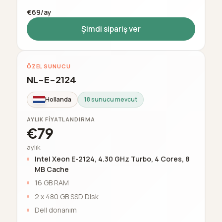
€69/ay
Şimdi sipariş ver
ÖZEL SUNUCU
NL-E-2124
Hollanda
18 sunucu mevcut
AYLIK FIYATLANDIRMA
€79
aylık
Intel Xeon E-2124, 4.30 GHz Turbo, 4 Cores, 8
MB Cache
16 GB RAM
2 x 480 GB SSD Disk
Dell donanım