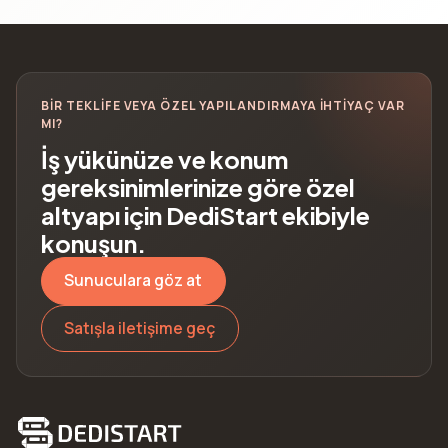
BIR TEKLIFE VEYA ÖZEL YAPILANDIRMAYA IHTIYAÇ VAR
MI?
İş yükünüze ve konum
gereksinimlerinize göre özel
altyapı için DediStart ekibiyle
konuşun.
Sunuculara göz at
Satışla iletişime geç