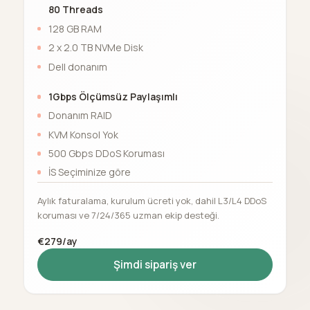
80 Threads
128 GB RAM
2 x 2.0 TB NVMe Disk
Dell donanım
1Gbps Ölçümsüz Paylaşımlı
Donanım RAID
KVM Konsol Yok
500 Gbps DDoS Koruması
İS Seçiminize göre
Aylık faturalama, kurulum ücreti yok, dahil L3/L4 DDoS
koruması ve 7/24/365 uzman ekip desteği.
€279/ay
Şimdi sipariş ver