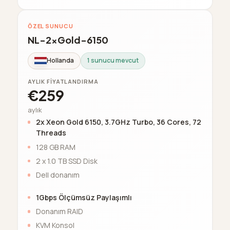
ÖZEL SUNUCU
NL-2xGold-6150
Hollanda
1 sunucu mevcut
AYLIK FIYATLANDIRMA
€259
aylık
2x Xeon Gold 6150, 3.7GHz Turbo, 36 Cores, 72
Threads
128 GB RAM
2 x 1.0 TB SSD Disk
Dell donanım
1Gbps Ölçümsüz Paylaşımlı
Donanım RAID
KVM Konsol