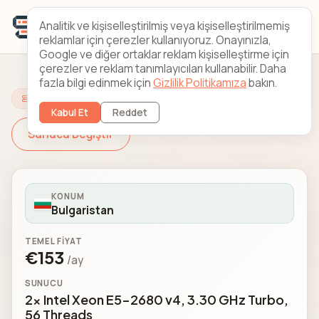
Analitik ve kişiselleştirilmiş veya kişiselleştirilmemiş
reklamlar için çerezler kullanıyoruz. Onayınızla,
Google ve diğer ortaklar reklam kişiselleştirme için
çerezler ve reklam tanımlayıcıları kullanabilir. Daha
fazla bilgi edinmek için
Gizlilik Politikamıza
bakın.
Sunucunuzu Yapılandırın
Kabul Et
Reddet
Sunucu Değiştir
KONUM
Bulgaristan
TEMEL FIYAT
€153
/ay
SUNUCU
2x Intel Xeon E5-2680 v4, 3.30 GHz Turbo,
56 Threads