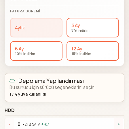
FATURA DÖNEMI
3 Ay
Aylık
5% indirim
6 Ay
12 Ay
10% indirim
15% indirim
Depolama Yapılandırması
Bu sunucu için sürücü seçeneklerini seçin.
1
/
4
yuva kullanıldı
HDD
×
2TB SATA:
+ €7
-
+