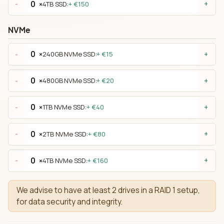
×
4TB SSD:
+ €150
-
+
NVMe
×
240GB NVMe SSD:
+ €15
-
+
×
480GB NVMe SSD:
+ €20
-
+
×
1TB NVMe SSD:
+ €40
-
+
×
2TB NVMe SSD:
+ €80
-
+
×
4TB NVMe SSD:
+ €160
-
+
We advise to have at least 2 drives in a RAID 1 setup,
for data security and integrity.