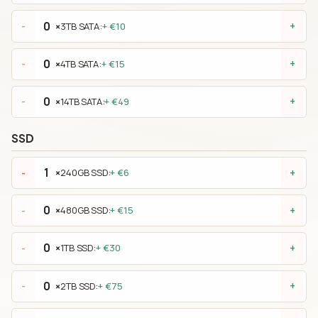
×
3TB SATA:
+ €10
-
+
×
4TB SATA:
+ €15
-
+
×
14TB SATA:
+ €49
-
+
SSD
×
240GB SSD:
+ €6
-
+
×
480GB SSD:
+ €15
-
+
×
1TB SSD:
+ €30
-
+
×
2TB SSD:
+ €75
-
+