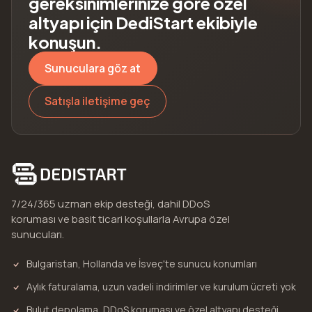
gereksinimlerinize göre özel
altyapı için DediStart ekibiyle
konuşun.
Sunuculara göz at
Satışla iletişime geç
7/24/365 uzman ekip desteği, dahil DDoS
koruması ve basit ticari koşullarla Avrupa özel
sunucuları.
Bulgaristan, Hollanda ve İsveç'te sunucu konumları
Aylık faturalama, uzun vadeli indirimler ve kurulum ücreti yok
Bulut depolama, DDoS koruması ve özel altyapı desteği