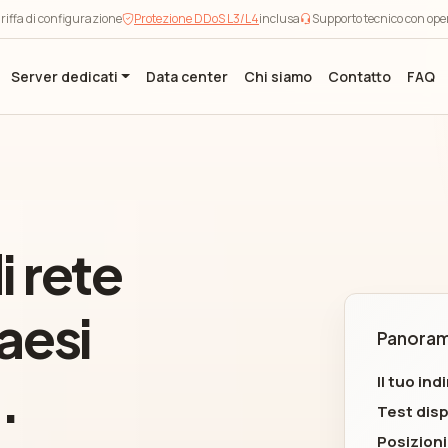
riffa di configurazione
Protezione DDoS L3/L4
inclusa
Supporto tecnico con ope
Server dedicati
Data center
Chi siamo
Contatto
FAQ
i rete
aesi
Panoram
.
Il tuo indi
Test disp
Posizioni