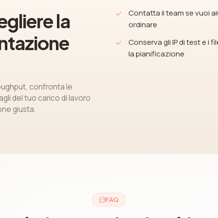
Contatta il team se vuoi aiu
egliere la
ordinare
ntazione
Conserva gli IP di test e i f
la pianificazione
roughput, confronta le
agli del tuo carico di lavoro
one giusta.
FAQ