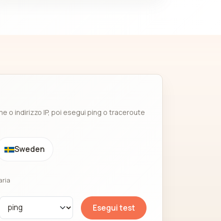
e o indirizzo IP, poi esegui ping o traceroute
Sweden
aria
Esegui test