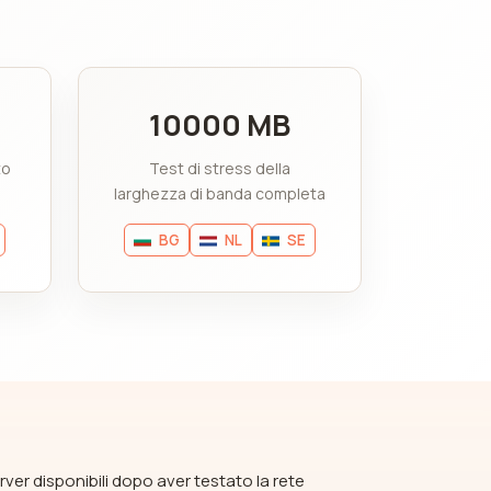
10000 MB
to
Test di stress della
larghezza di banda completa
BG
NL
SE
rver disponibili dopo aver testato la rete