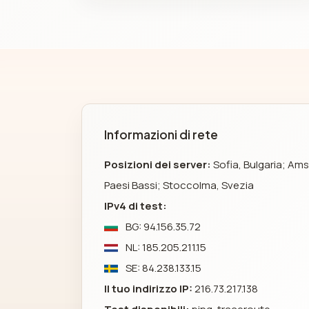
Informazioni di rete
Posizioni dei server:
Sofia, Bulgaria; Am
Paesi Bassi; Stoccolma, Svezia
IPv4 di test:
BG: 94.156.35.72
NL: 185.205.211.15
SE: 84.238.133.15
Il tuo indirizzo IP:
216.73.217.138