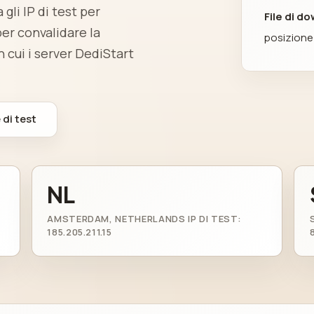
gli IP di test per
File di d
per convalidare la
posizione
n cui i server DediStart
 di test
NL
AMSTERDAM, NETHERLANDS IP DI TEST:
185.205.211.15