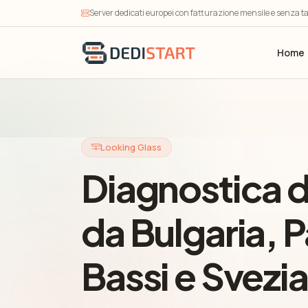
Server dedicati europei con fatturazione mensile e senza ta
Home
Looking Glass
Diagnostica d
da Bulgaria, P
Bassi e Svezia