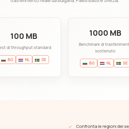
trasferimento reale da Bulgaria, Paesi Bassi e Svezia.
1000 MB
100 MB
Benchmark di trasferimen
est di throughput standard
sostenuto
BG
NL
SE
BG
NL
SE
Confronta le regioni dei se