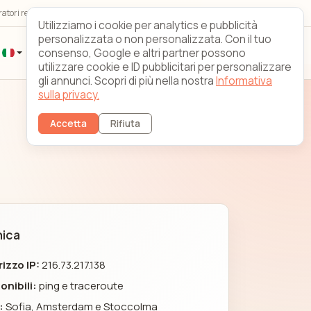
ratori reali 24/7/365
Looking Glass
Contatto
Utilizziamo i cookie per analytics e pubblicità
personalizzata o non personalizzata. Con il tuo
consenso, Google e altri partner possono
Registrati
Accesso clienti
utilizzare cookie e ID pubblicitari per personalizzare
gli annunci. Scopri di più nella nostra
Informativa
sulla privacy.
Accetta
Rifiuta
ica
rizzo IP:
216.73.217.138
onibili:
ping e traceroute
:
Sofia, Amsterdam e Stoccolma