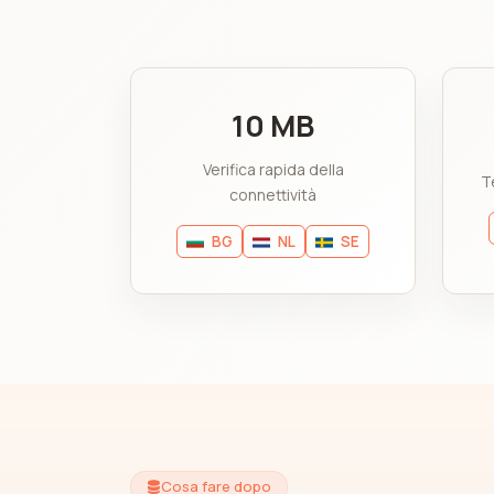
10 MB
Verifica rapida della
T
connettività
BG
NL
SE
Cosa fare dopo