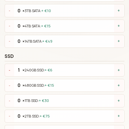
×
3TB SATA:
+ €10
-
+
×
4TB SATA:
+ €15
-
+
×
14TB SATA:
+ €49
-
+
SSD
×
240GB SSD:
+ €6
-
+
×
480GB SSD:
+ €15
-
+
×
1TB SSD:
+ €30
-
+
×
2TB SSD:
+ €75
-
+