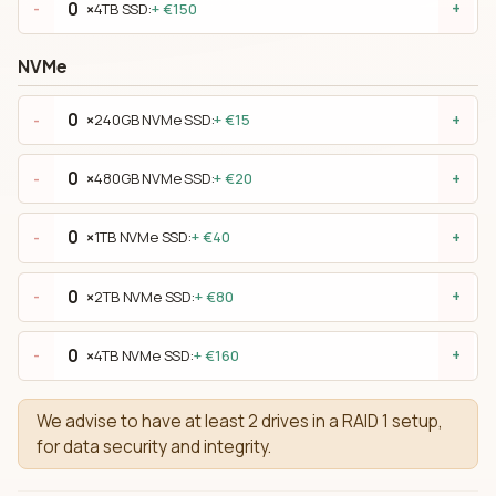
×
4TB SSD:
+ €150
-
+
NVMe
×
240GB NVMe SSD:
+ €15
-
+
×
480GB NVMe SSD:
+ €20
-
+
×
1TB NVMe SSD:
+ €40
-
+
×
2TB NVMe SSD:
+ €80
-
+
×
4TB NVMe SSD:
+ €160
-
+
We advise to have at least 2 drives in a RAID 1 setup,
for data security and integrity.