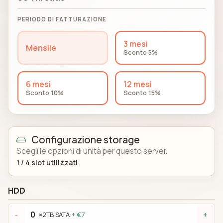
PERIODO DI FATTURAZIONE
3 mesi
Mensile
Sconto 5%
6 mesi
12 mesi
Sconto 10%
Sconto 15%
Configurazione storage
Scegli le opzioni di unità per questo server.
1
/
4
slot utilizzati
HDD
×
2TB SATA:
+ €7
-
+