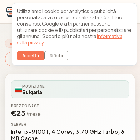
Utilizziamo i cookie per analytics e pubblicità
personalizzata o non personalizzata. Con il tuo
consenso, Google e altri partner possono
utilizzare cookie e ID pubblicitari per personalizzare
gli annunci. Scopri di più nella nostra
Informativa
sulla privacy.
Configura il tuo server
Accetta
Rifiuta
Cambia server
POSIZIONE
Bulgaria
PREZZO BASE
€25
/mese
SERVER
Intel i3-9100T, 4 Cores, 3.70 GHz Turbo, 6
MB Cache