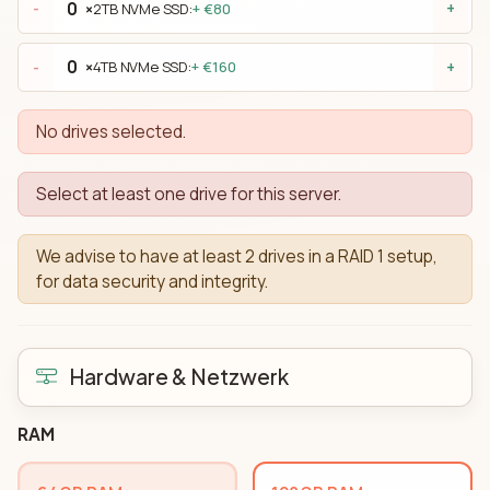
×
2TB NVMe SSD:
+ €80
-
+
×
4TB NVMe SSD:
+ €160
-
+
No drives selected.
Select at least one drive for this server.
We advise to have at least 2 drives in a RAID 1 setup,
for data security and integrity.
Hardware & Netzwerk
RAM