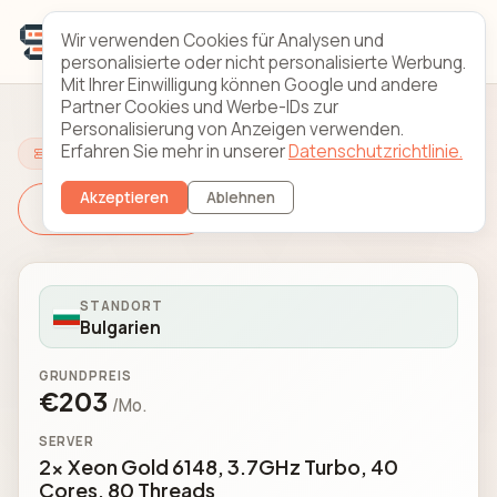
Wir verwenden Cookies für Analysen und
personalisierte oder nicht personalisierte Werbung.
Mit Ihrer Einwilligung können Google und andere
Partner Cookies und Werbe-IDs zur
Personalisierung von Anzeigen verwenden.
Erfahren Sie mehr in unserer
Datenschutzrichtlinie.
Server konfigurieren
Akzeptieren
Ablehnen
Server wechseln
STANDORT
Bulgarien
GRUNDPREIS
€203
/Mo.
SERVER
2x Xeon Gold 6148, 3.7GHz Turbo, 40
Cores, 80 Threads