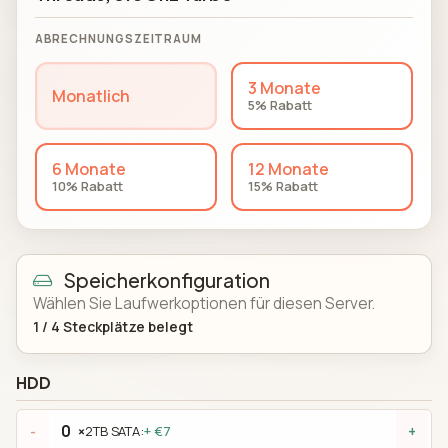
ABRECHNUNGSZEITRAUM
3 Monate
Monatlich
5% Rabatt
6 Monate
12 Monate
10% Rabatt
15% Rabatt
Speicherkonfiguration
Wählen Sie Laufwerkoptionen für diesen Server.
1
/
4
Steckplätze belegt
HDD
×
2TB SATA:
+ €7
-
+