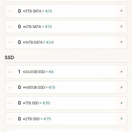
×
3TB SATA:
+ €10
-
+
×
4TB SATA:
+ €15
-
+
×
14TB SATA:
+ €49
-
+
SSD
×
240GB SSD:
+ €6
-
+
×
480GB SSD:
+ €15
-
+
×
1TB SSD:
+ €30
-
+
×
2TB SSD:
+ €75
-
+