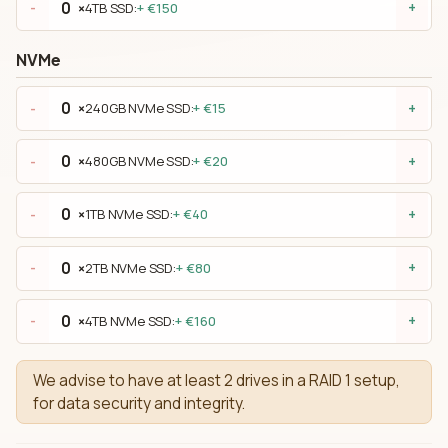
×
4TB SSD:
+ €150
-
+
NVMe
×
240GB NVMe SSD:
+ €15
-
+
×
480GB NVMe SSD:
+ €20
-
+
×
1TB NVMe SSD:
+ €40
-
+
×
2TB NVMe SSD:
+ €80
-
+
×
4TB NVMe SSD:
+ €160
-
+
We advise to have at least 2 drives in a RAID 1 setup,
for data security and integrity.