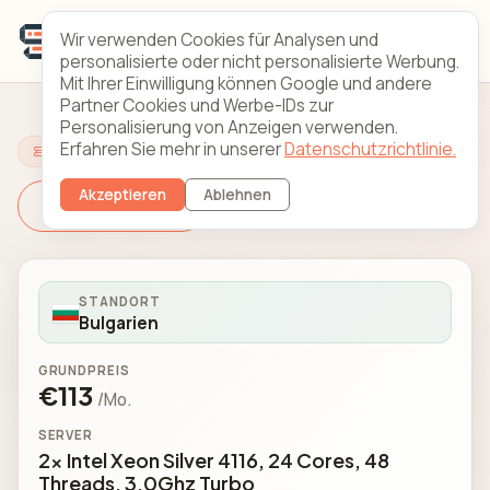
Wir verwenden Cookies für Analysen und
personalisierte oder nicht personalisierte Werbung.
Mit Ihrer Einwilligung können Google und andere
Partner Cookies und Werbe-IDs zur
Personalisierung von Anzeigen verwenden.
Erfahren Sie mehr in unserer
Datenschutzrichtlinie.
Server konfigurieren
Akzeptieren
Ablehnen
Server wechseln
STANDORT
Bulgarien
GRUNDPREIS
€113
/Mo.
SERVER
2x Intel Xeon Silver 4116, 24 Cores, 48
Threads, 3.0Ghz Turbo