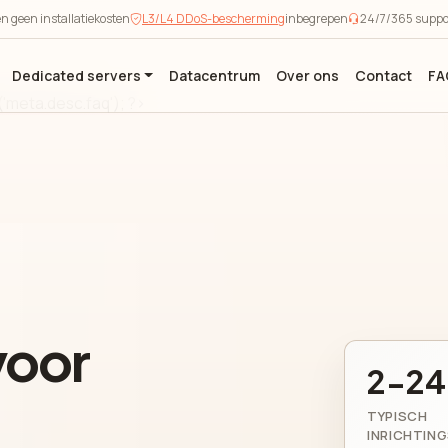
n geen installatiekosten
L3/L4 DDoS-bescherming
inbegrepen
24/7/365 suppor
Dedicated servers
Datacentrum
Over ons
Contact
FA
e('meta.desc.faq'); ?>
voor
2-24
TYPISCH
INRICHTIN