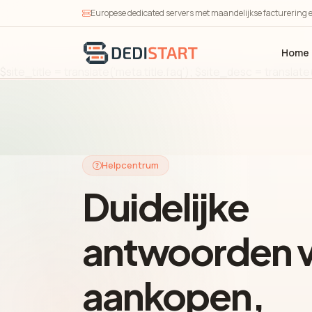
Europese dedicated servers met maandelijkse facturering e
Home
$site_title = translate('meta.title.faq'); $site_desc = translat
Helpcentrum
Duidelijke
antwoorden 
aankopen,