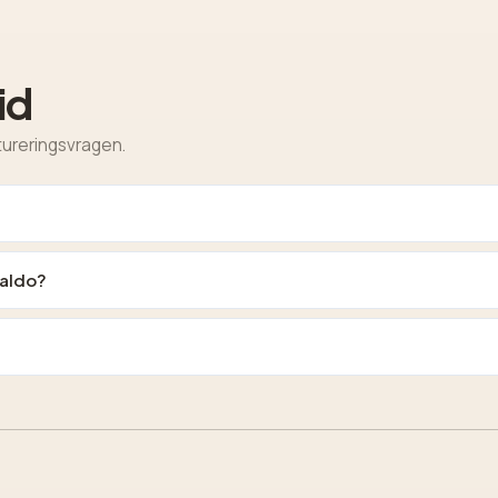
id
ureringsvragen.
saldo?