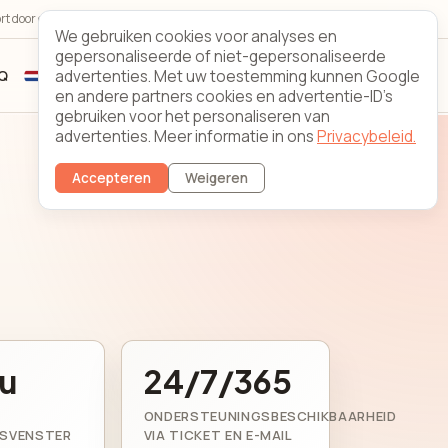
t door echte specialisten
Looking Glass
Contact
We gebruiken cookies voor analyses en
gepersonaliseerde of niet-gepersonaliseerde
advertenties. Met uw toestemming kunnen Google
Q
Registreren
Klantinlog
en andere partners cookies en advertentie-ID's
gebruiken voor het personaliseren van
advertenties. Meer informatie in ons
Privacybeleid.
Accepteren
Weigeren
u
24/7/365
ONDERSTEUNINGSBESCHIKBAARHEID
GSVENSTER
VIA TICKET EN E-MAIL