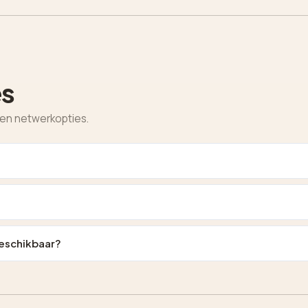
es
en netwerkopties.
beschikbaar?