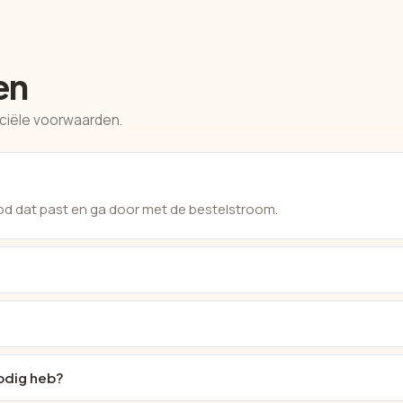
en
rciële voorwaarden.
bod dat past en ga door met de bestelstroom.
?
nodig heb?