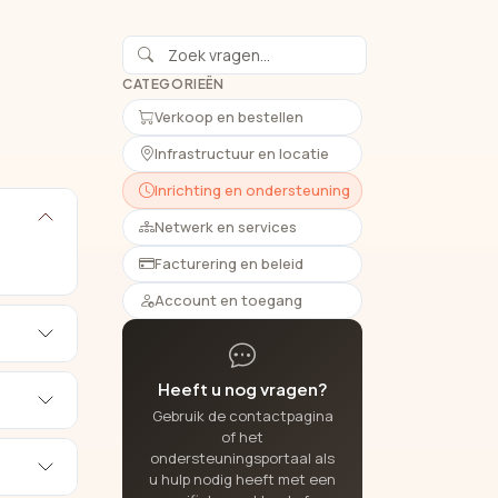
CATEGORIEËN
Verkoop en bestellen
Infrastructuur en locatie
Inrichting en ondersteuning
Netwerk en services
Facturering en beleid
Account en toegang
Heeft u nog vragen?
Gebruik de contactpagina
of het
ondersteuningsportaal als
u hulp nodig heeft met een