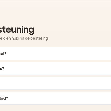
steuning
d en hulp na de bestelling.
tal?
ts?
tijd?