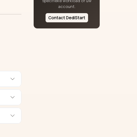
specifieke workload of uw
account.
Contact DediStart