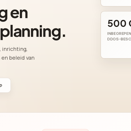
g en
500 
rplanning.
INBEGREPEN
DDOS-BES
 inrichting,
 en beleid van
p