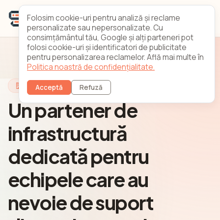
Folosim cookie-uri pentru analiză și reclame
personalizate sau nepersonalizate. Cu
consimțământul tău, Google și alți parteneri pot
folosi cookie-uri și identificatori de publicitate
pentru personalizarea reclamelor. Află mai multe în
Politica noastră de confidențialitate.
Despre DediStart
Acceptă
Refuză
Un partener de
infrastructură
dedicată pentru
echipele care au
nevoie de suport