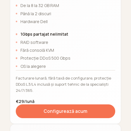
De la 8 la 32 GB RAM
Până la 2 discuri
Hardware Dell
1Gbps partajat nelimitat
RAID software
Fără consolă KVM
Protecție DDoS 500 Gbps
OS la alegere
Facturare lunară, fără taxă de configurare, protecție
DDoS L3/L4 inclusă și suport tehnic de la specialiști
24/7/365.
€29/lună
Configurează acum