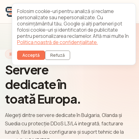
Folosim cookie-uri pentru analiză și reclame
personalizate sau nepersonalizate. Cu
consimțământul tău, Google și alți parteneri pot
folosi cookie-uri și identificatori de publicitate
pentru personalizarea reclamelor. Află mai multe în
Politica noastră de confidențialitate.
Servere Dedicate Europene
Acceptă
Refuză
Servere
dedicate în
toată Europa.
Alegeți dintre servere dedicate în Bulgaria, Olanda și
Suedia cu protecție DDoS L3/L4 integrată, facturare
lunară, fără taxă de configurare și suport tehnic de la