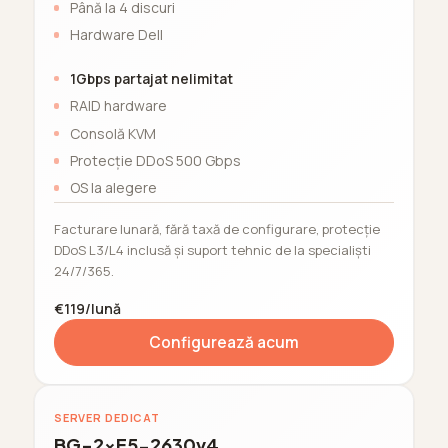
Până la 4 discuri
Hardware Dell
1Gbps partajat nelimitat
RAID hardware
Consolă KVM
Protecție DDoS 500 Gbps
OS la alegere
Facturare lunară, fără taxă de configurare, protecție
DDoS L3/L4 inclusă și suport tehnic de la specialiști
24/7/365.
€119/lună
Configurează acum
SERVER DEDICAT
BG-2xE5-2630v4