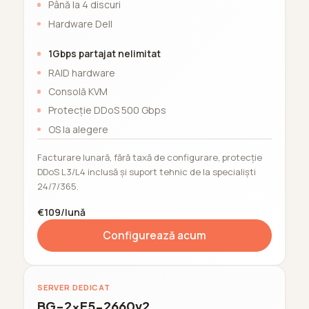
Până la 4 discuri
Hardware Dell
1Gbps partajat nelimitat
RAID hardware
Consolă KVM
Protecție DDoS 500 Gbps
OS la alegere
Facturare lunară, fără taxă de configurare, protecție
DDoS L3/L4 inclusă și suport tehnic de la specialiști
24/7/365.
€109/lună
Configurează acum
SERVER DEDICAT
BG-2xE5-2660v2