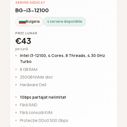
SERVER DEDICAT
BG-i3-12100
Bulgaria
4 servere disponibile
PREȚ LUNAR
€43
pe lună
Intel i3-12100, 4 Cores, 8 Threads, 4.30 GHz
Turbo
8 GB RAM
250GB NVMe disc
Hardware Dell
1Gbps partajat nelimitat
Fără RAID
Fără consolă KVM
Protecție DDoS 500 Gbps