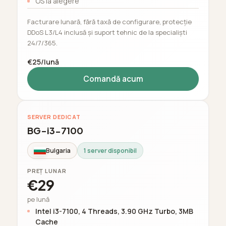
OS la alegere
Facturare lunară, fără taxă de configurare, protecție
DDoS L3/L4 inclusă și suport tehnic de la specialiști
24/7/365.
€25/lună
Comandă acum
SERVER DEDICAT
BG-i3-7100
Bulgaria
1 server disponibil
PREȚ LUNAR
€29
pe lună
Intel i3-7100, 4 Threads, 3.90 GHz Turbo, 3MB
Cache