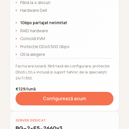
Până la 4 discuri
Hardware Dell
1Gbps partajat nelimitat
RAID hardware
Consolă KVM
Protecție DDoS 500 Gbps
OS la alegere
Facturare lunară, fără taxă de configurare, protecție
DDoS L3/L4 inclusă și suport tehnic de la specialiști
24/7/365.
€129/lună
Configurează acum
SERVER DEDICAT
BG-2xE5-2660v3