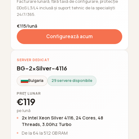
Facturare lunară, fără taxă de configurare, protecție
DDoS L3/L4 inclusă și suport tehnic de la specialiști
24/7/365.
€115/lună
Configurează acum
SERVER DEDICAT
BG-2xSilver-4116
Bulgaria
29 servere disponibile
PREȚ LUNAR
€119
pe lună
2x Intel Xeon Silver 4116, 24 Cores, 48
Threads, 3.0Ghz Turbo
De la 64 la 512 GB RAM