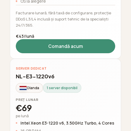
OS la alegere
Facturare lunară, fără taxă de configurare, protecție
DDoS L3/L4 inclusă și suport tehnic de la specialiști
24/7/365.
€43/lună
Comandă acum
SERVER DEDICAT
NL-E3-1220v6
Olanda
1 server disponibil
PREȚ LUNAR
€69
pe lună
Intel Xeon E3-1220 v6, 3.50GHz Turbo, 4 Cores
16 GB RAM