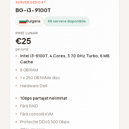
SERVER DEDICAT
BG-i3-9100T
Bulgaria
66 servere disponibile
PREȚ LUNAR
€25
pe lună
Intel i3-9100T, 4 Cores, 3.70 GHz Turbo, 6 MB
Cache
8 GB RAM
1 x 250 GB NVMe disc
Hardware Dell
1Gbps partajat nelimitat
Fără RAID
Fără consolă KVM
Protecție DDoS 500 Gbps