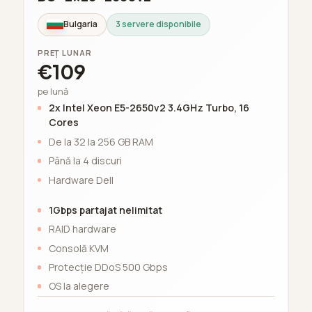
Bulgaria
3 servere disponibile
PREȚ LUNAR
€109
pe lună
2x Intel Xeon E5-2650v2 3.4GHz Turbo, 16
Cores
De la 32 la 256 GB RAM
Până la 4 discuri
Hardware Dell
1Gbps partajat nelimitat
RAID hardware
Consolă KVM
Protecție DDoS 500 Gbps
OS la alegere