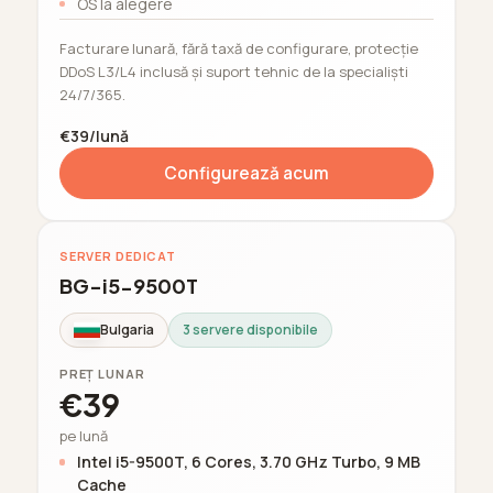
OS la alegere
Facturare lunară, fără taxă de configurare, protecție
DDoS L3/L4 inclusă și suport tehnic de la specialiști
24/7/365.
€39/lună
Configurează acum
SERVER DEDICAT
BG-i5-9500T
Bulgaria
3 servere disponibile
PREȚ LUNAR
€39
pe lună
Intel i5-9500T, 6 Cores, 3.70 GHz Turbo, 9 MB
Cache