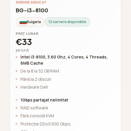
SERVER DEDICAT
BG-i3-8100
Bulgaria
12 servere disponibile
PREȚ LUNAR
€33
pe lună
Intel i3-8100, 3.60 Ghz, 4 Cores, 4 Threads,
6MB Cache
De la 8 la 32 GB RAM
Până la 2 discuri
Hardware Dell
1Gbps partajat nelimitat
RAID software
Fără consolă KVM
Protecție DDoS 500 Gbps