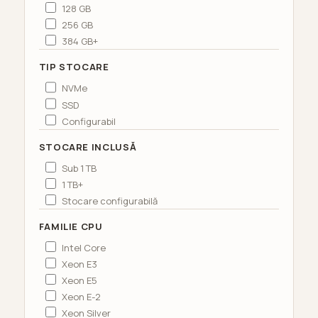
128 GB
256 GB
384 GB+
TIP STOCARE
NVMe
SSD
Configurabil
STOCARE INCLUSĂ
Sub 1 TB
1 TB+
Stocare configurabilă
FAMILIE CPU
Intel Core
Xeon E3
Xeon E5
Xeon E-2
Xeon Silver