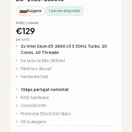
Bulgaria
1 server disponibil
PREȚ LUNAR
€129
pe lună
2x Intel Xeon E5-2660 v3 3.3GHz Turbo, 20
Cores, 40 Threads
De la 64 la 384 GB RAM
Până la 4 discuri
Hardware Dell
1Gbps partajat nelimitat
RAID hardware
Consolă KVM
Protecție DDoS 500 Gbps
OS la alegere