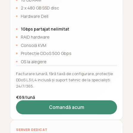
2 x 480 GB SSD disc
Hardware Dell
1Gbps partajat nelimitat
RAID hardware
Consolă KVM
Protecție DDoS 500 Gbps
OS la alegere
Facturare lunară, fără taxă de configurare, protecție
DDoS L3/L4 inclusă și suport tehnic de la specialiști
24/7/365.
€69/lună
Comandă acum
SERVER DEDICAT