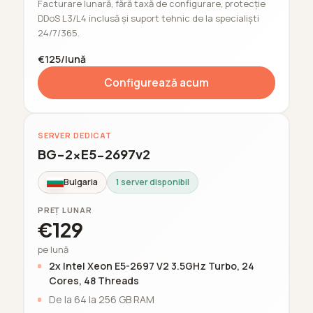
Facturare lunară, fără taxă de configurare, protecție
DDoS L3/L4 inclusă și suport tehnic de la specialiști
24/7/365.
€125/lună
Configurează acum
SERVER DEDICAT
BG-2xE5-2697v2
Bulgaria
1 server disponibil
PREȚ LUNAR
€129
pe lună
2x Intel Xeon E5-2697 V2 3.5GHz Turbo, 24
Cores, 48 Threads
De la 64 la 256 GB RAM