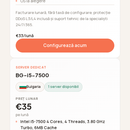
OS la alegere
Facturare lunară, fără taxă de configurare, protecție
DDoS L3/L4 inclusă și suport tehnic de la specialiști
24/7/365.
€33/lună
Configurează acum
SERVER DEDICAT
BG-i5-7500
Bulgaria
1 server disponibil
PREȚ LUNAR
€35
pe lună
Intel i5-7500 4 Cores, 4 Threads, 3.80 GHz
Turbo, 6MB Cache