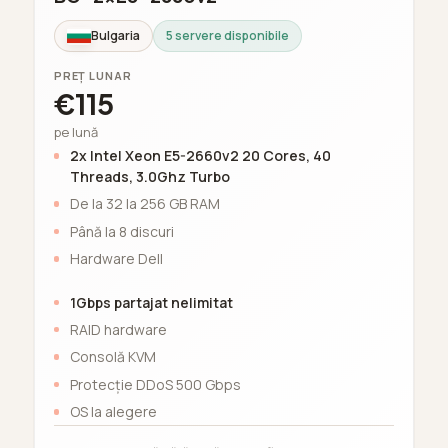
Bulgaria
5 servere disponibile
PREȚ LUNAR
€115
pe lună
2x Intel Xeon E5-2660v2 20 Cores, 40
Threads, 3.0Ghz Turbo
De la 32 la 256 GB RAM
Până la 8 discuri
Hardware Dell
1Gbps partajat nelimitat
RAID hardware
Consolă KVM
Protecție DDoS 500 Gbps
OS la alegere