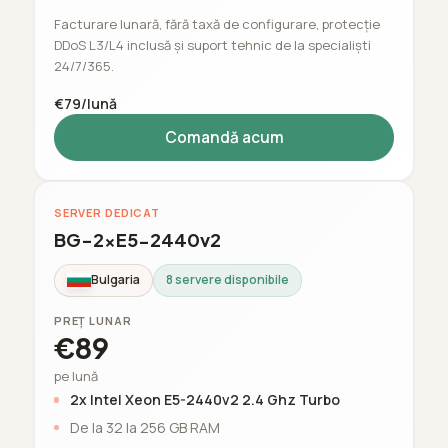
Facturare lunară, fără taxă de configurare, protecție
DDoS L3/L4 inclusă și suport tehnic de la specialiști
24/7/365.
€79/lună
Comandă acum
SERVER DEDICAT
BG-2xE5-2440v2
Bulgaria
8 servere disponibile
PREȚ LUNAR
€89
pe lună
2x Intel Xeon E5-2440v2 2.4 Ghz Turbo
De la 32 la 256 GB RAM