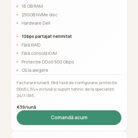
16 GB RAM
250GB NVMe disc
Hardware Dell
1Gbps partajat nelimitat
Fără RAID
Fără consolă KVM
Protecție DDoS 500 Gbps
OS la alegere
Facturare lunară, fără taxă de configurare, protecție
DDoS L3/L4 inclusă și suport tehnic de la specialiști
24/7/365.
€39/lună
Comandă acum