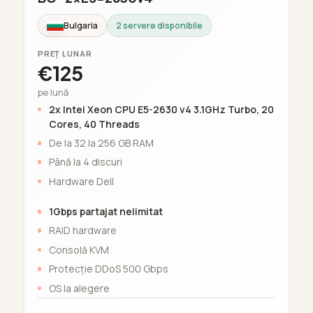
Bulgaria
2 servere disponibile
PREȚ LUNAR
€125
pe lună
2x Intel Xeon CPU E5-2630 v4 3.1GHz Turbo, 20
Cores, 40 Threads
De la 32 la 256 GB RAM
Până la 4 discuri
Hardware Dell
1Gbps partajat nelimitat
RAID hardware
Consolă KVM
Protecție DDoS 500 Gbps
OS la alegere