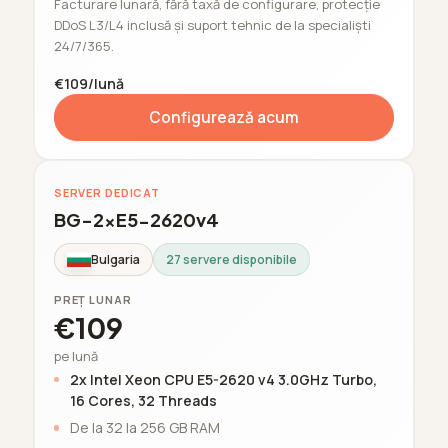
Facturare lunară, fără taxă de configurare, protecție
DDoS L3/L4 inclusă și suport tehnic de la specialiști
24/7/365.
€109/lună
Configurează acum
SERVER DEDICAT
BG-2xE5-2620v4
Bulgaria
27 servere disponibile
PREȚ LUNAR
€109
pe lună
2x Intel Xeon CPU E5-2620 v4 3.0GHz Turbo,
16 Cores, 32 Threads
De la 32 la 256 GB RAM