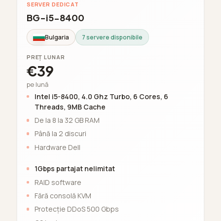
SERVER DEDICAT
BG-i5-8400
Bulgaria
7 servere disponibile
PREȚ LUNAR
€39
pe lună
Intel i5-8400, 4.0 Ghz Turbo, 6 Cores, 6
Threads, 9MB Cache
De la 8 la 32 GB RAM
Până la 2 discuri
Hardware Dell
1Gbps partajat nelimitat
RAID software
Fără consolă KVM
Protecție DDoS 500 Gbps