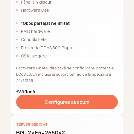
Până la 4 discuri
Hardware Dell
1Gbps partajat nelimitat
RAID hardware
Consolă KVM
Protecție DDoS 500 Gbps
OS la alegere
Facturare lunară, fără taxă de configurare, protecție
DDoS L3/L4 inclusă și suport tehnic de la specialiști
24/7/365.
€89/lună
Configurează acum
SERVER DEDICAT
BG-2xE5-2650v2