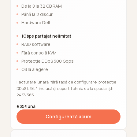
De la 8 la 32 GB RAM
Până la 2 discuri
Hardware Dell
1Gbps partajat nelimitat
RAID software
Fără consolă KVM
Protecție DDoS 500 Gbps
OS la alegere
Facturare lunară, fără taxă de configurare, protecție
DDoS L3/L4 inclusă și suport tehnic de la specialiști
24/7/365.
€35/lună
Configurează acum