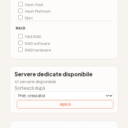
Xeon Gold
Xeon Platinum
Epyc
RAID
Fără RAID
RAID software
RAID hardware
Servere dedicate disponibile
41 servere disponibile
Sortează după
Aplică