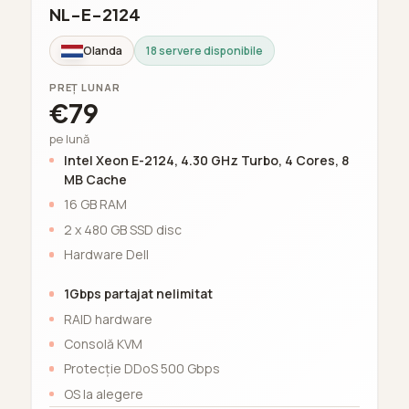
NL-E-2124
Olanda
18 servere disponibile
PREȚ LUNAR
€79
pe lună
Intel Xeon E-2124, 4.30 GHz Turbo, 4 Cores, 8
MB Cache
16 GB RAM
2 x 480 GB SSD disc
Hardware Dell
1Gbps partajat nelimitat
RAID hardware
Consolă KVM
Protecție DDoS 500 Gbps
OS la alegere