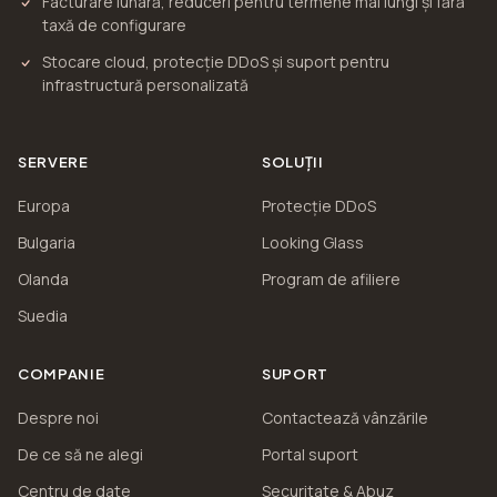
Facturare lunară, reduceri pentru termene mai lungi și fără
taxă de configurare
Stocare cloud, protecție DDoS și suport pentru
infrastructură personalizată
SERVERE
SOLUȚII
Europa
Protecție DDoS
Bulgaria
Looking Glass
Olanda
Program de afiliere
Suedia
COMPANIE
SUPORT
Despre noi
Contactează vânzările
De ce să ne alegi
Portal suport
Centru de date
Securitate & Abuz