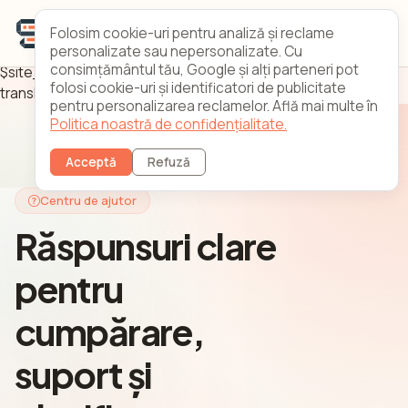
Folosim cookie-uri pentru analiză și reclame
personalizate sau nepersonalizate. Cu
consimțământul tău, Google și alți parteneri pot
$site_title = translate('meta.title.faq'); $site_desc =
folosi cookie-uri și identificatori de publicitate
translate('meta.desc.faq'); ?>
pentru personalizarea reclamelor. Află mai multe în
Politica noastră de confidențialitate.
Acceptă
Refuză
Centru de ajutor
Răspunsuri clare
pentru
cumpărare,
suport și