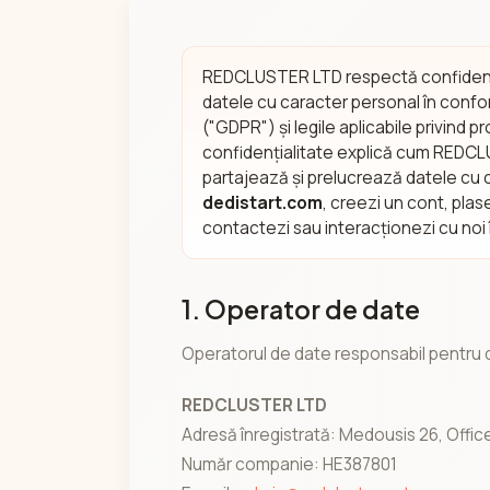
REDCLUSTER LTD respectă confidenția
datele cu caracter personal în conf
("GDPR") și legile aplicabile privind p
confidențialitate explică cum REDCL
partajează și prelucrează datele cu c
dedistart.com
, creezi un cont, plas
contactezi sau interacționezi cu noi 
1. Operator de date
Operatorul de date responsabil pentru d
REDCLUSTER LTD
Adresă înregistrată: Medousis 26, Offic
Număr companie: HE387801