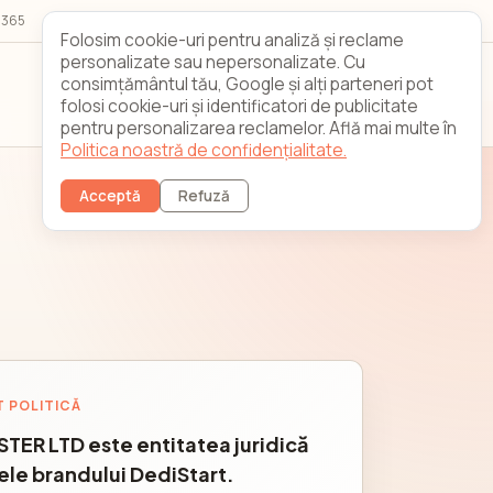
7/365
Looking Glass
Contact
Folosim cookie-uri pentru analiză și reclame
personalizate sau nepersonalizate. Cu
consimțământul tău, Google și alți parteneri pot
Autentificare
Înregistrare
folosi cookie-uri și identificatori de publicitate
clienți
pentru personalizarea reclamelor. Află mai multe în
Politica noastră de confidențialitate.
Acceptă
Refuză
 POLITICĂ
TER LTD este entitatea juridică
ele brandului DediStart.