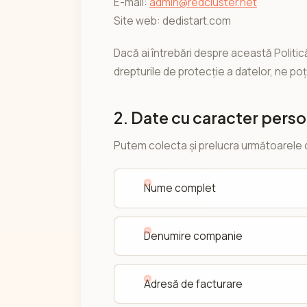
E-mail:
admin@redcluster.net
Site web: dedistart.com
Dacă ai întrebări despre această Politică
drepturile de protecție a datelor, ne po
2. Date cu caracter perso
Putem colecta și prelucra următoarele 
Nume complet
Denumire companie
Adresă de facturare