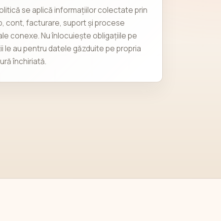
litică se aplică informațiilor colectate prin
b, cont, facturare, suport și procese
le conexe. Nu înlocuiește obligațiile pe
ții le au pentru datele găzduite pe propria
ură închiriată.