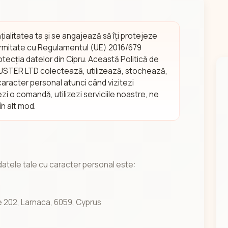
litatea ta și se angajează să îți protejeze
ormitate cu Regulamentul (UE) 2016/679
rotecția datelor din Cipru. Această Politică de
USTER LTD colectează, utilizează, stochează,
aracter personal atunci când vizitezi
ezi o comandă, utilizezi serviciile noastre, ne
în alt mod.
atele tale cu caracter personal este:
e 202, Larnaca, 6059, Cyprus