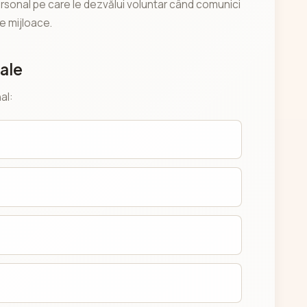
rsonal pe care le dezvălui voluntar când comunici
te mijloace.
ale
al: