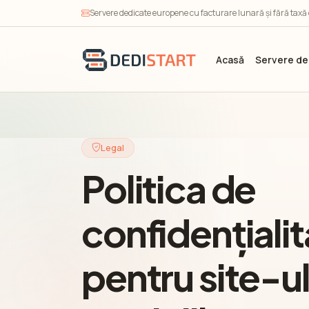
Servere dedicate europene cu facturare lunară și fără taxă
Acasă
Servere de
Legal
Politica de
confidențialit
pentru site-ul