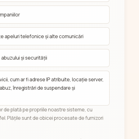
ampaniilor
țe apeluri telefonice și alte comunicări
 abuzului și securității
cii, cum ar fi adrese IP atribuite, locație server,
abuz, înregistrări de suspendare și
r de plată pe propriile noastre sisteme, cu
fel. Plățile sunt de obicei procesate de furnizori