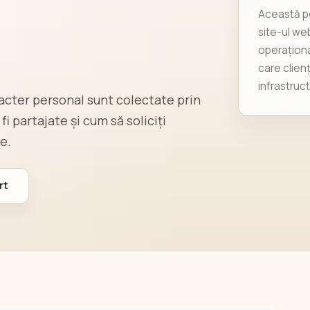
Această po
site-ul we
operaționa
care clien
infrastruct
racter personal sunt colectate prin
i partajate și cum să soliciți
e.
rt