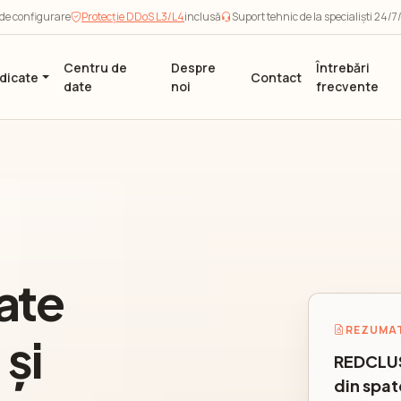
 de configurare
Protecție DDoS L3/L4
inclusă
Suport tehnic de la specialiști 24/
Centru de
Despre
Întrebări
dicate
Contact
date
noi
frecvente
ate
REZUMAT
 și
REDCLUS
din spat