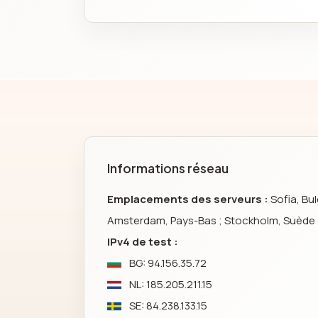
Informations réseau
Emplacements des serveurs :
Sofia, Bul
Amsterdam, Pays-Bas ; Stockholm, Suède
IPv4 de test :
BG: 94.156.35.72
NL: 185.205.211.15
SE: 84.238.133.15