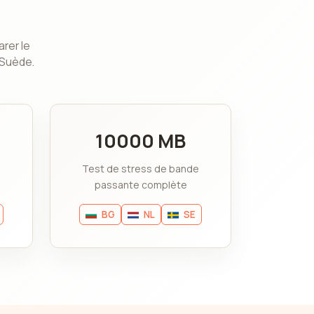
rer le
 Suède.
10000 MB
Test de stress de bande
passante complète
BG
NL
SE