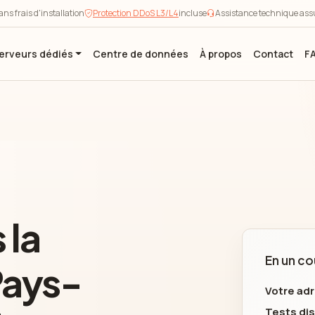
ns frais d'installation
Protection DDoS L3/L4
incluse
Assistance technique ass
erveurs dédiés
Centre de données
À propos
Contact
F
 la
En un co
Pays-
Votre adr
Tests dis