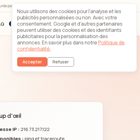
urée par une équipe 24/7/365
Looking Glass
Contact
Nous utilisons des cookies pour l'analyse et les
publicités personnalisées ou non. Avec votre
consentement, Google et d'autres partenaires
AQ
S'inscrire
Connexion client
peuvent utiliser des cookies et des identifiants
publicitaires pour la personnalisation des
annonces. En savoir plus dans notre
Politique de
confidentialité.
Accepter
Refuser
up d'œil
esse IP :
216.73.217.122
ponibles :
ping et traceroute