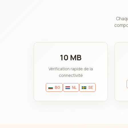
Chaqu
compor
10 MB
Vérification rapide de la
connectivité
BG
NL
SE