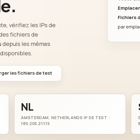
de.
Emplace
Fichiers
e, vérifiez les IPs de
par empl
es fichiers de
au depuis les mêmes
 disponibles.
ger les fichiers de test
NL
AMSTERDAM, NETHERLANDS IP DE TEST :
185.205.211.15