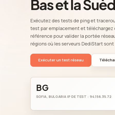
Bas et la Suè
Exécutez des tests de ping et tracerout
test par emplacement et téléchargez d
référence pour valider la portée rése
régions où les serveurs DediStart sont
Exécuter un test réseau
Téléchar
BG
SOFIA, BULGARIA IP DE TEST : 94.156.35.72