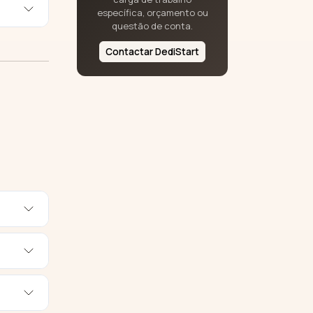
específica, orçamento ou
questão de conta.
Contactar DediStart