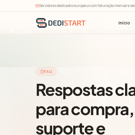
Servidores dedicados europeus com faturação mensal e se
Início
$site_title = translate('meta.title.faq'); $site_desc = translat
FAQ
Respostas cl
para compra,
suporte e