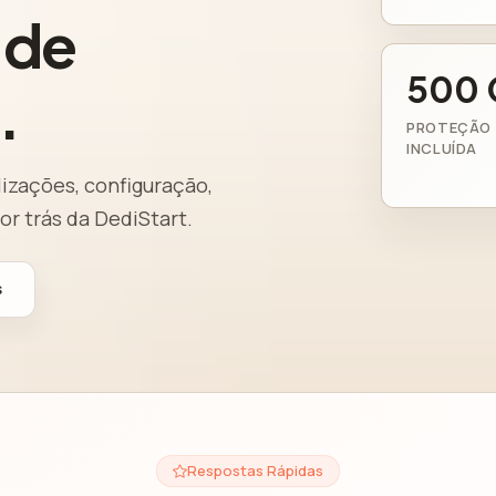
 de
500 
.
PROTEÇÃO 
INCLUÍDA
lizações, configuração,
or trás da DediStart.
s
Respostas Rápidas