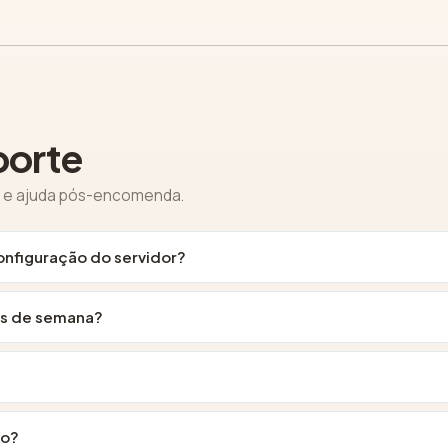
porte
e e ajuda pós-encomenda.
nfiguração do servidor?
ns de semana?
do?