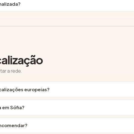
nalizada?
calização
tar a rede.
calizações europeias?
a em Sófia?
 encomendar?