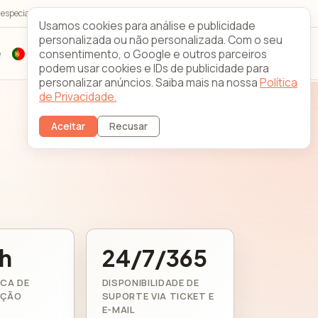
r especialistas 24/7/365
Looking Glass
Contacto
Usamos cookies para análise e publicidade
personalizada ou não personalizada. Com o seu
consentimento, o Google e outros parceiros
Q
Registar
Login do cliente
podem usar cookies e IDs de publicidade para
personalizar anúncios. Saiba mais na nossa
Política
de Privacidade.
Aceitar
Recusar
h
24/7/365
ICA DE
DISPONIBILIDADE DE
AÇÃO
SUPORTE VIA TICKET E
E-MAIL