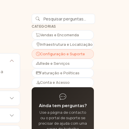
CATEGORIAS
Vendas e Encomenda
Infraestrutura e Localização
Configuração e Suporte
Rede e Serviços
 a
Faturação e Políticas
Conta e Acesso
Ainda tem perguntas?
Use a página de contacto
ou o portal de suporte se
precisar de ajuda com uma
carga de trabalho