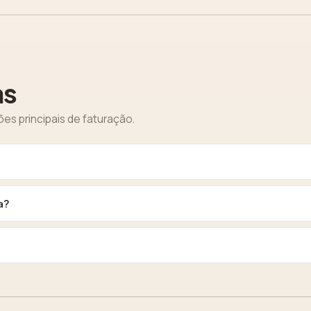
as
s principais de faturação.
a?