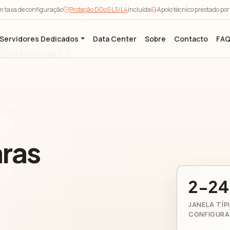
m taxa de configuração
Proteção DDoS L3/L4
incluída
Apoio técnico prestado po
Servidores Dedicados
Data Center
Sobre
Contacto
FA
e('meta.desc.faq'); ?>
aras
2-24
JANELA TÍP
CONFIGUR