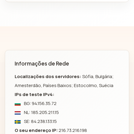
Informações de Rede
Localizações dos servidores:
Sófia, Bulgária;
Amesterdão, Países Baixos; Estocolmo, Suécia
IPs de teste IPv4:
BG: 94.156.35.72
NL: 185.205.211.15
SE: 84.238.133.15
O seu endereço IP:
216.73.216.198