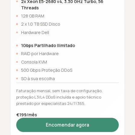
2x Xeon E5-2680 v4, 3.30 GHz Turbo, 56
Threads
128 GB RAM
2 x 1.0 TB SSD Disco
Hardware Dell
1Gbps Partilhado Ilimitado
RAID por Hardware
Consola KVM
500 Gbps Proteção DDoS
SO à sua escolha
Faturação mensal, sem taxa de configuração,
proteção L3/L4 DDoS incluída e apoio técnico
prestado por especialistas 24/7/365.
€199/mês
Encomendar agora