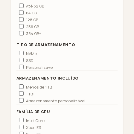
Até 32 GB
64 GB
128 GB
256 GB
384 GB+
TIPO DE ARMAZENAMENTO
NVMe
SSD
Personalizável
ARMAZENAMENTO INCLUÍDO
Menos de 1 TB
1 TB+
Armazenamento personalizável
FAMÍLIA DE CPU
Intel Core
Xeon E3