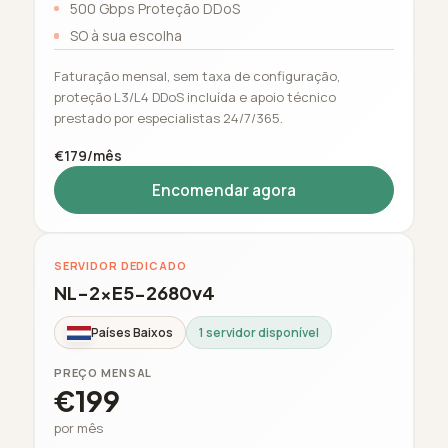
500 Gbps Proteção DDoS
SO à sua escolha
Faturação mensal, sem taxa de configuração,
proteção L3/L4 DDoS incluída e apoio técnico
prestado por especialistas 24/7/365.
€179/mês
Encomendar agora
SERVIDOR DEDICADO
NL-2xE5-2680v4
Países Baixos
1 servidor disponível
PREÇO MENSAL
€199
por mês