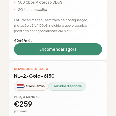
500 Gbps Proteção DDoS
SO à sua escolha
Faturação mensal, sem taxa de configuração,
proteção L3/L4 DDoS incluída e apoio técnico
prestado por especialistas 24/7/365.
€249/mês
Encomendar agora
SERVIDOR DEDICADO
NL-2xGold-6150
Países Baixos
1 servidor disponível
PREÇO MENSAL
€259
por mês