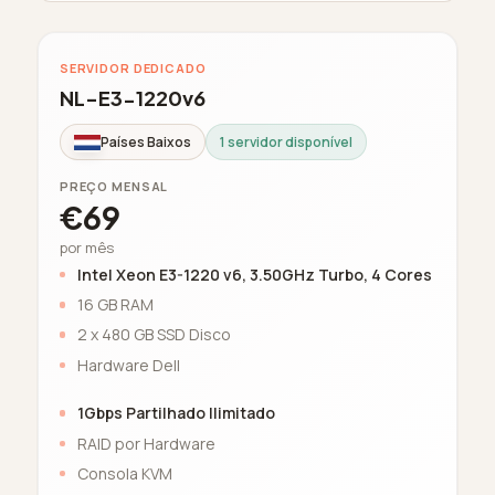
SERVIDOR DEDICADO
NL-E3-1220v6
Países Baixos
1 servidor disponível
PREÇO MENSAL
€69
por mês
Intel Xeon E3-1220 v6, 3.50GHz Turbo, 4 Cores
16 GB RAM
2 x 480 GB SSD Disco
Hardware Dell
1Gbps Partilhado Ilimitado
RAID por Hardware
Consola KVM