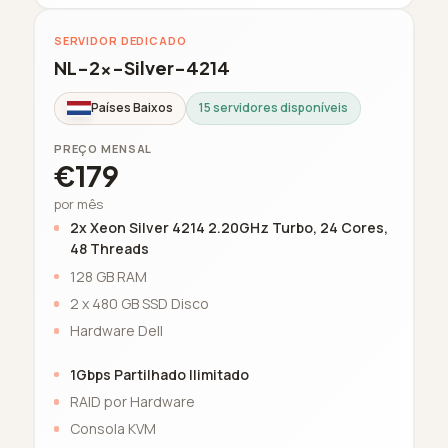
SERVIDOR DEDICADO
NL-2x-Silver-4214
Países Baixos
15 servidores disponíveis
PREÇO MENSAL
€179
por mês
2x Xeon Silver 4214 2.20GHz Turbo, 24 Cores,
48 Threads
128 GB RAM
2 x 480 GB SSD Disco
Hardware Dell
1Gbps Partilhado Ilimitado
RAID por Hardware
Consola KVM