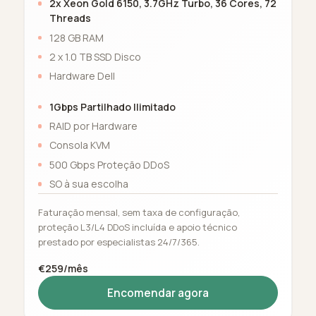
2x Xeon Gold 6150, 3.7GHz Turbo, 36 Cores, 72
Threads
128 GB RAM
2 x 1.0 TB SSD Disco
Hardware Dell
1Gbps Partilhado Ilimitado
RAID por Hardware
Consola KVM
500 Gbps Proteção DDoS
SO à sua escolha
Faturação mensal, sem taxa de configuração,
proteção L3/L4 DDoS incluída e apoio técnico
prestado por especialistas 24/7/365.
€259/mês
Encomendar agora