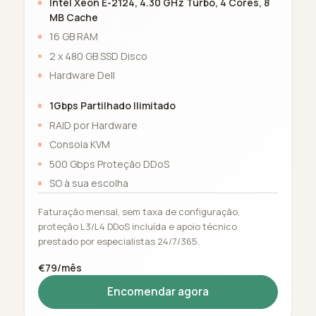
Intel Xeon E-2124, 4.30 GHz Turbo, 4 Cores, 8
MB Cache
16 GB RAM
2 x 480 GB SSD Disco
Hardware Dell
1Gbps Partilhado Ilimitado
RAID por Hardware
Consola KVM
500 Gbps Proteção DDoS
SO à sua escolha
Faturação mensal, sem taxa de configuração,
proteção L3/L4 DDoS incluída e apoio técnico
prestado por especialistas 24/7/365.
€79/mês
Encomendar agora