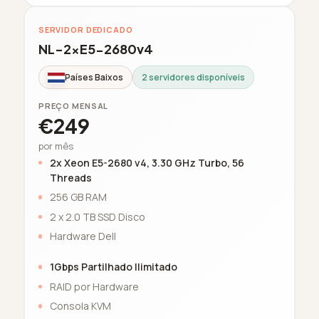
SERVIDOR DEDICADO
NL-2xE5-2680v4
Países Baixos
2 servidores disponíveis
PREÇO MENSAL
€249
por mês
2x Xeon E5-2680 v4, 3.30 GHz Turbo, 56
Threads
256 GB RAM
2 x 2.0 TB SSD Disco
Hardware Dell
1Gbps Partilhado Ilimitado
RAID por Hardware
Consola KVM