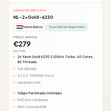
SERVIDOR DEDICADO
NL-2xGold-6230
Países Baixos
8 servidores disponíveis
PREÇO MENSAL
€279
por mês
2x Xeon Gold 6230 2.10GHz Turbo, 40 Cores,
80 Threads
128 GB RAM
2 x 2.0 TB NVMe Disco
Hardware Dell
1Gbps Partilhado Ilimitado
RAID por Hardware
Sem Consola KVM