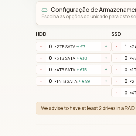
Configuração de Armazename
Escolha as opções de unidade para este ser
HDD
SSD
×
2TB SATA:
+ €7
×
2
-
+
-
×
3TB SATA:
+ €10
×
4
-
+
-
×
4TB SATA:
+ €15
×
1
-
+
-
×
14TB SATA:
+ €49
×
2
-
+
-
×
4
-
We advise to have at least 2 drives in a RAID 