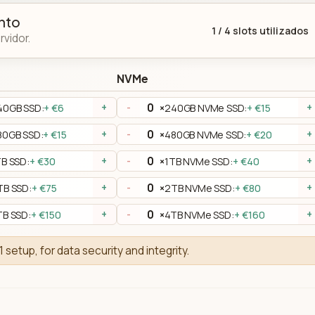
nto
1
/
4
slots utilizados
vidor.
NVMe
40GB SSD:
+ €6
×
240GB NVMe SSD:
+ €15
+
-
+
80GB SSD:
+ €15
×
480GB NVMe SSD:
+ €20
+
-
+
TB SSD:
+ €30
×
1TB NVMe SSD:
+ €40
+
-
+
TB SSD:
+ €75
×
2TB NVMe SSD:
+ €80
+
-
+
TB SSD:
+ €150
×
4TB NVMe SSD:
+ €160
+
-
+
1 setup, for data security and integrity.