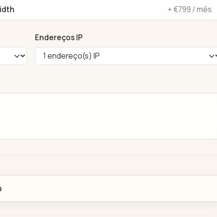
idth
+ €799 / mês
Endereços IP
o