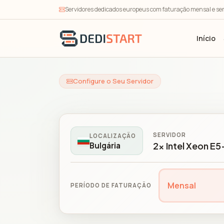
Servidores dedicados europeus com faturação mensal e se
Início
Configure o Seu Servidor
SERVIDOR
LOCALIZAÇÃO
2x Intel Xeon E
Bulgária
Mensal
PERÍODO DE FATURAÇÃO