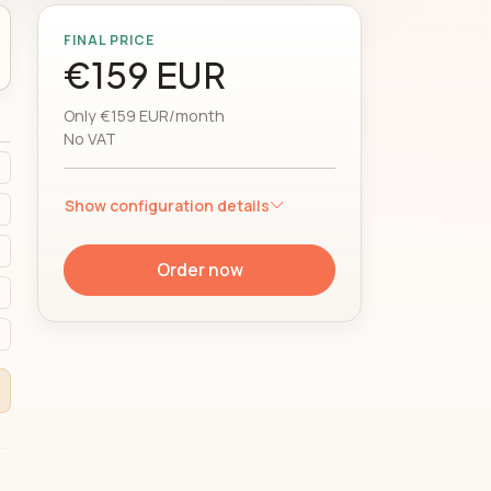
FINAL PRICE
€159 EUR
Only €159 EUR/month
No VAT
Show configuration details
Order now