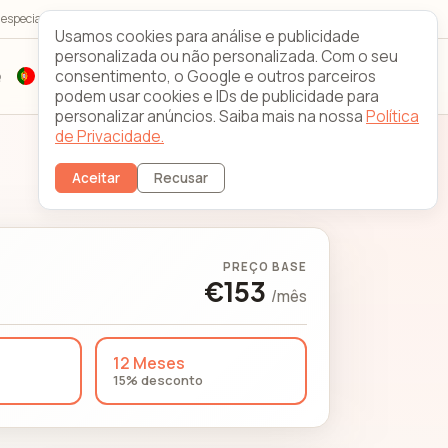
r especialistas 24/7/365
Looking Glass
Contacto
Usamos cookies para análise e publicidade
personalizada ou não personalizada. Com o seu
consentimento, o Google e outros parceiros
Q
Registar
Login do cliente
podem usar cookies e IDs de publicidade para
personalizar anúncios. Saiba mais na nossa
Política
de Privacidade.
Mudar Servidor
Aceitar
Recusar
PREÇO BASE
€153
/mês
12 Meses
15% desconto