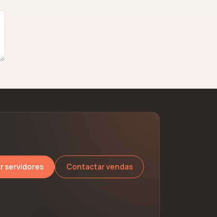
r servidores
Contactar vendas