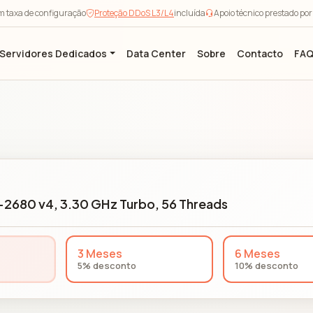
m taxa de configuração
Proteção DDoS L3/L4
incluída
Apoio técnico prestado po
Servidores Dedicados
Data Center
Sobre
Contacto
FA
5-2680 v4, 3.30 GHz Turbo, 56 Threads
3 Meses
6 Meses
5% desconto
10% desconto