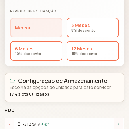
PERÍODO DE FATURAÇÃO
3 Meses
Mensal
5% desconto
6 Meses
12 Meses
10% desconto
15% desconto
Configuração de Armazenamento
Escolha as opções de unidade para este servidor.
1
/
4
slots utilizados
HDD
×
2TB SATA:
+ €7
-
+