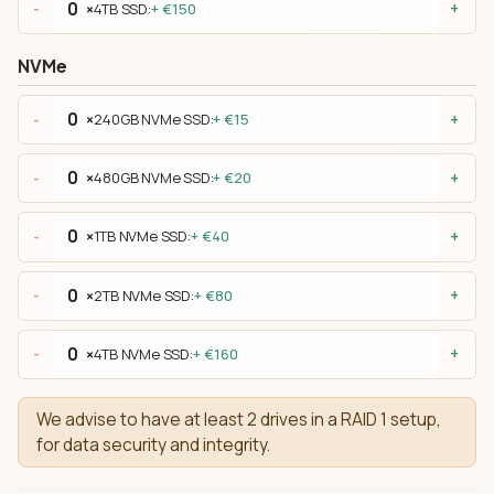
×
4TB SSD:
+ €150
-
+
NVMe
×
240GB NVMe SSD:
+ €15
-
+
×
480GB NVMe SSD:
+ €20
-
+
×
1TB NVMe SSD:
+ €40
-
+
×
2TB NVMe SSD:
+ €80
-
+
×
4TB NVMe SSD:
+ €160
-
+
We advise to have at least 2 drives in a RAID 1 setup,
for data security and integrity.