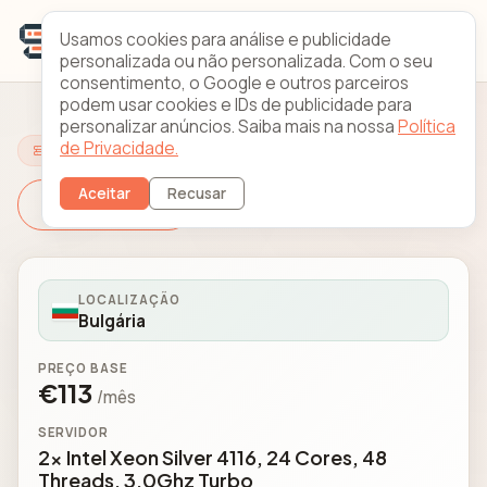
Usamos cookies para análise e publicidade
personalizada ou não personalizada. Com o seu
consentimento, o Google e outros parceiros
podem usar cookies e IDs de publicidade para
personalizar anúncios. Saiba mais na nossa
Política
de Privacidade.
Configure o Seu Servidor
Aceitar
Recusar
Mudar Servidor
LOCALIZAÇÃO
Bulgária
PREÇO BASE
€113
/mês
SERVIDOR
2x Intel Xeon Silver 4116, 24 Cores, 48
Threads, 3.0Ghz Turbo