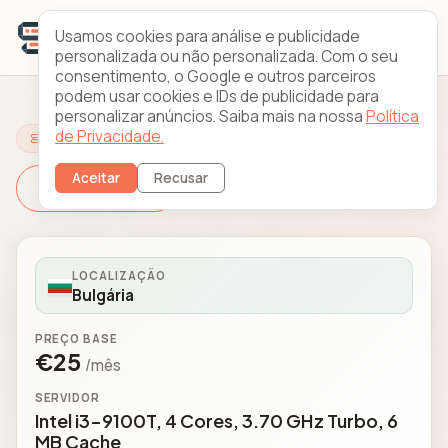
Usamos cookies para análise e publicidade
personalizada ou não personalizada. Com o seu
consentimento, o Google e outros parceiros
podem usar cookies e IDs de publicidade para
personalizar anúncios. Saiba mais na nossa
Política
de Privacidade.
Configure o Seu Servidor
Aceitar
Recusar
Mudar Servidor
LOCALIZAÇÃO
Bulgária
PREÇO BASE
€25
/mês
SERVIDOR
Intel i3-9100T, 4 Cores, 3.70 GHz Turbo, 6
MB Cache