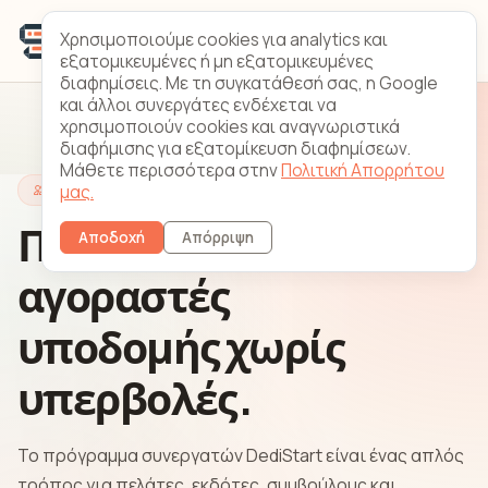
Χρησιμοποιούμε cookies για analytics και
εξατομικευμένες ή μη εξατομικευμένες
διαφημίσεις. Με τη συγκατάθεσή σας, η Google
και άλλοι συνεργάτες ενδέχεται να
χρησιμοποιούν cookies και αναγνωριστικά
διαφήμισης για εξατομίκευση διαφημίσεων.
Μάθετε περισσότερα στην
Πολιτική Απορρήτου
Πρόγραμμα συνεργατών
μας.
Παραπέμψτε
Αποδοχή
Απόρριψη
αγοραστές
υποδομής χωρίς
υπερβολές.
Το πρόγραμμα συνεργατών DediStart είναι ένας απλός
τρόπος για πελάτες, εκδότες, συμβούλους και