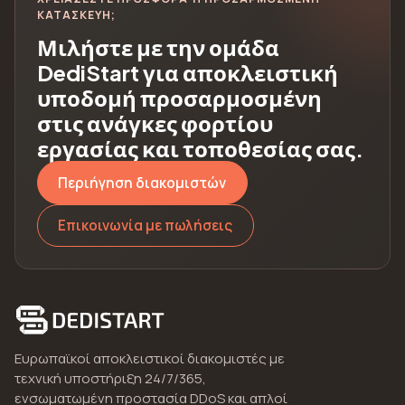
ΑΤΑΣΚΕΥΉ;
Μιλήστε με την ομάδα
DediStart για αποκλειστική
υποδομή προσαρμοσμένη
στις ανάγκες φορτίου
εργασίας και τοποθεσίας σας.
Περιήγηση διακομιστών
Επικοινωνία με πωλήσεις
Ευρωπαϊκοί αποκλειστικοί διακομιστές με
τεχνική υποστήριξη 24/7/365,
ενσωματωμένη προστασία DDoS και απλοί