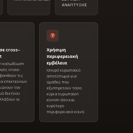
ΑΝΆΠΤΥΞΗΣ
σε cross-
Χρήσιμη
t
περιφερειακή
εμβέλεια
η καλωδίωση
ογές cross-
Ισχυρό ευρωπαϊκό
βοηθούν τις
αποτύπωμα για
α επεκτείνουν
ομάδες που
τιώνουν τον
εξυπηρετούν τόσο
μό δικτύου
κύρια ευρωπαϊκή
λλάζουν οι
κίνηση όσο και
ευρύτερο
περιφερειακό κοινό.