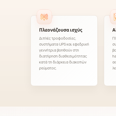
Πλεονάζουσα ισχύς
Α
Διπλές τροφοδοσίες,
Π
συστήματα UPS και εφεδρική
σ
γεννήτρια βοηθούν στη
β
διατήρηση διαθεσιμότητας
h
κατά τη διάρκεια διακοπών
α
ρεύματος.
λε