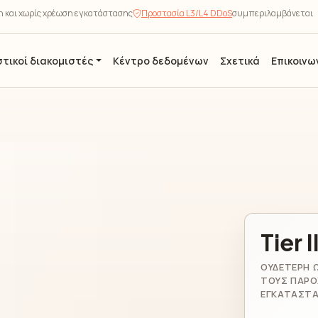
ση και χωρίς χρέωση εγκατάστασης
Προστασία L3/L4 DDoS
συμπεριλαμβάνεται
τικοί διακομιστές
Κέντρο δεδομένων
Σχετικά
Επικοινω
Tier I
ΟΥΔΈΤΕΡΗ 
ΤΟΥΣ ΠΑΡΌ
ΕΓΚΑΤΆΣΤ