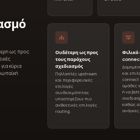
ασμό
τερη ως προς
Ουδέτερη ως προς
Φιλικό 
τικές
τους παρόχους
connec
για κύρια
σχεδιασμός
Δομημέν
υρωπαϊκή
και επιλ
Πολλαπλές upstream
connect 
και περιφερειακές
ομάδες ν
επιλογές
ή να βελ
συνδεσιμότητας
σχεδιασ
υποστηρίζουν πιο
καθώς α
ανθεκτικές επιλογές
ανάγκες.
routing.