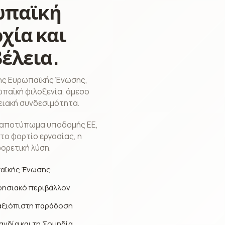
ωπαϊκή
χία και
έλεια.
της Ευρωπαϊκής Ένωσης,
παϊκή φιλοξενία, άμεσο
ρειακή συνδεσιμότητα.
ο αποτύπωμα υποδομής ΕΕ,
το φορτίο εργασίας, η
ορετική λύση.
παϊκής Ένωσης
ρησιακό περιβάλλον
 αξιόπιστη παράδοση
νδία και τη Σουηδία