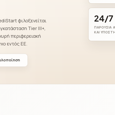
24/7
diStart φιλοξενείται
ΠΑΡΟΥΣΊΑ 
κατάσταση Tier III+,
ΚΑΙ ΥΠΟΣΤ
σχυρή περιφερειακή
χο εντός ΕΕ.
 υλοποίηση