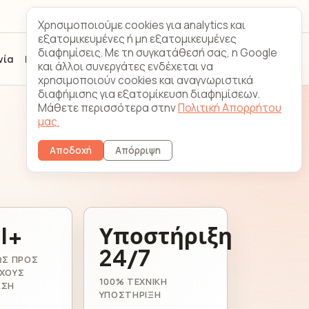
Looking
Επικοινωνία
Χρησιμοποιούμε cookies για analytics και
Glass
εξατομικευμένες ή μη εξατομικευμένες
διαφημίσεις. Με τη συγκατάθεσή σας, η Google
νία
FAQ
Εγγραφή
Σύνδεση πελάτη
και άλλοι συνεργάτες ενδέχεται να
χρησιμοποιούν cookies και αναγνωριστικά
διαφήμισης για εξατομίκευση διαφημίσεων.
Μάθετε περισσότερα στην
Πολιτική Απορρήτου
μας.
Αποδοχή
Απόρριψη
II+
Υποστήριξη
24/7
ΩΣ ΠΡΟΣ
ΧΟΥΣ
100% ΤΕΧΝΙΚΉ
ΑΣΗ
ΥΠΟΣΤΉΡΙΞΗ