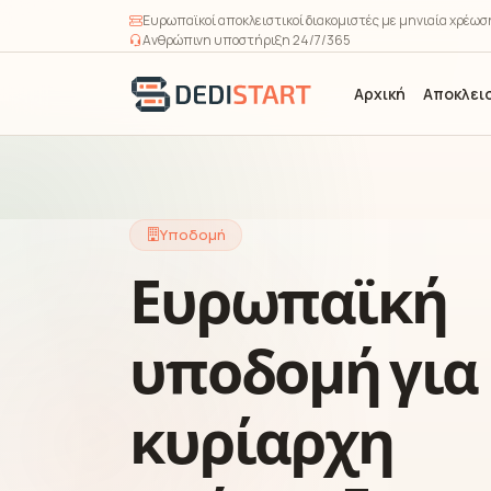
Ευρωπαϊκοί αποκλειστικοί διακομιστές με μηνιαία χρέω
Ανθρώπινη υποστήριξη 24/7/365
Αρχική
Αποκλεισ
Υποδομή
Ευρωπαϊκή
υποδομή για
κυρίαρχη