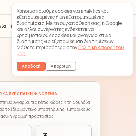
Looking
Επικοινωνία
Χρησιμοποιούμε cookies για analytics και
Glass
εξατομικευμένες ή μη εξατομικευμένες
διαφημίσεις. Με τη συγκατάθεσή σας, η Google
νία
FAQ
Εγγραφή
Σύνδεση πελάτη
και άλλοι συνεργάτες ενδέχεται να
χρησιμοποιούν cookies και αναγνωριστικά
διαφήμισης για εξατομίκευση διαφημίσεων.
Μάθετε περισσότερα στην
Πολιτική Απορρήτου
μας.
Αποδοχή
Απόρριψη
ΙΚΆ ΕΥΡΩΠΑΪΚΉ ΦΙΛΟΞΕΝΊΑ
στη Βουλγαρία, τις Κάτω Χώρες ή τη Σουηδία
ς το ίδιο μοντέλο υποστήριξης, εμπορικούς
βασική γραμμή προστασίας.
3