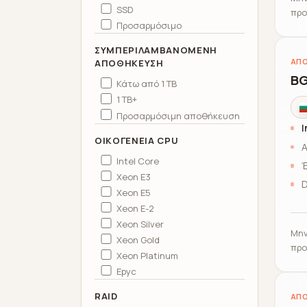
SSD
προ
Προσαρμόσιμο
ΣΥΜΠΕΡΙΛΑΜΒΑΝΌΜΕΝΗ
ΑΠΟ
ΑΠΟΘΉΚΕΥΣΗ
BG
Κάτω από 1 TB
1 TB+
Προσαρμόσιμη αποθήκευση
I
ΟΙΚΟΓΈΝΕΙΑ CPU
Α
Intel Core
Έ
Xeon E3
D
Xeon E5
Xeon E-2
Xeon Silver
Μην
Xeon Gold
προ
Xeon Platinum
Epyc
RAID
ΑΠΟ