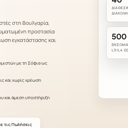
ΔΙΑΘΈΣΙ
ΔΙΑΚΟΜ
στές στη Βουλγαρία,
νσωματωμένη προστασία
500
ρέωση εγκατάστασης και
ΕΝΣΩΜ
L3/L4 
ομιστών με τη Σόφια ως
ς και χωρίς χρέωση
που και άμεση υποστήριξη
ε τις Πωλήσεις