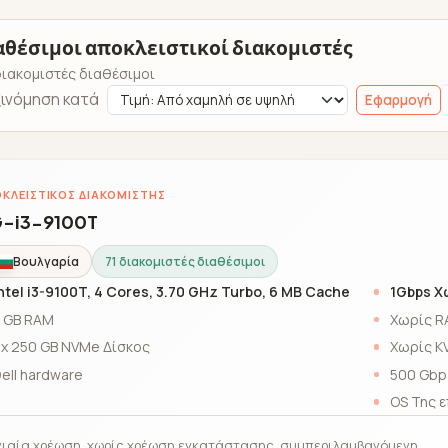
αθέσιμοι αποκλειστικοί διακομιστές
διακομιστές διαθέσιμοι
ινόμηση κατά
Εφαρμογή
ΚΛΕΙΣΤΙΚΌΣ ΔΙΑΚΟΜΙΣΤΉΣ
-i3-9100T
Βουλγαρία
71 διακομιστές διαθέσιμοι
ntel i3-9100T, 4 Cores, 3.70 GHz Turbo, 6 MB Cache
1Gbps Χ
 GB RAM
Χωρίς R
 x 250 GB NVMe Δίσκος
Χωρίς K
ell hardware
500 Gbp
OS Της ε
ιαία χρέωση, χωρίς χρέωση εγκατάστασης, συμπεριλαμβανόμενη