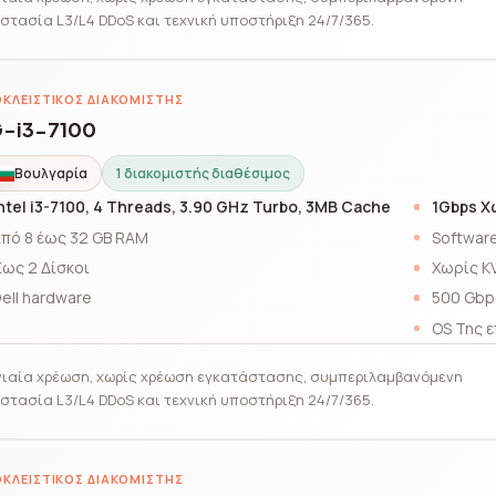
στασία L3/L4 DDoS και τεχνική υποστήριξη 24/7/365.
ΚΛΕΙΣΤΙΚΌΣ ΔΙΑΚΟΜΙΣΤΉΣ
-i3-7100
Βουλγαρία
1 διακομιστής διαθέσιμος
ntel i3-7100, 4 Threads, 3.90 GHz Turbo, 3MB Cache
1Gbps Χ
πό 8 έως 32 GB RAM
Software
ως 2 Δίσκοι
Χωρίς K
ell hardware
500 Gbp
OS Της ε
ιαία χρέωση, χωρίς χρέωση εγκατάστασης, συμπεριλαμβανόμενη
στασία L3/L4 DDoS και τεχνική υποστήριξη 24/7/365.
ΚΛΕΙΣΤΙΚΌΣ ΔΙΑΚΟΜΙΣΤΉΣ