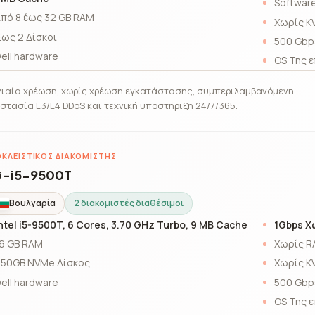
Software
πό 8 έως 32 GB RAM
Χωρίς K
ως 2 Δίσκοι
500 Gbp
ell hardware
OS Της ε
ιαία χρέωση, χωρίς χρέωση εγκατάστασης, συμπεριλαμβανόμενη
στασία L3/L4 DDoS και τεχνική υποστήριξη 24/7/365.
ΚΛΕΙΣΤΙΚΌΣ ΔΙΑΚΟΜΙΣΤΉΣ
-i5-9500T
Βουλγαρία
2 διακομιστές διαθέσιμοι
ntel i5-9500T, 6 Cores, 3.70 GHz Turbo, 9 MB Cache
1Gbps Χ
6 GB RAM
Χωρίς R
50GB NVMe Δίσκος
Χωρίς K
ell hardware
500 Gbp
OS Της ε