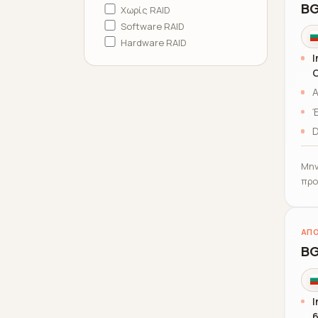
BG
Χωρίς RAID
Software RAID
Hardware RAID
I
Α
Έ
D
Μην
προ
ΑΠΟ
BG
I