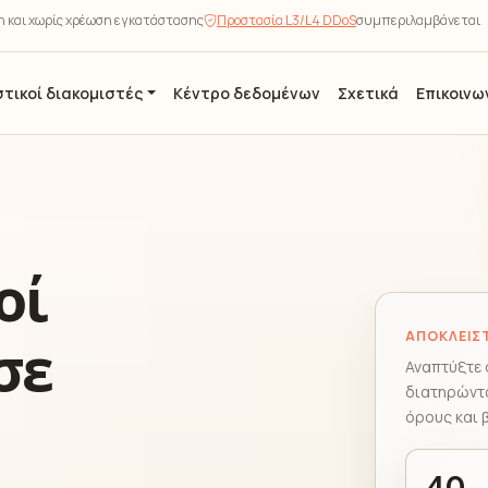
ση και χωρίς χρέωση εγκατάστασης
Προστασία L3/L4 DDoS
συμπεριλαμβάνεται
τικοί διακομιστές
Κέντρο δεδομένων
Σχετικά
Επικοινω
οί
ΑΠΟΚΛΕΙΣΤ
σε
Αναπτύξτε 
διατηρώντα
όρους και 
40