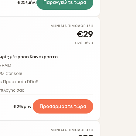
Παραγγείλτε τώρα
€25/μήν.
ΜΗΝΙΑΊΑ ΤΙΜΟΛΌΓΗΣΗ
€29
ανά μήνα
ωρίς μέτρηση Κοινόχρηστο
 RAID
VM Console
s Προστασία DDoS
πιλογής σας
Προσαρμόστε τώρα
€29/μήν.
ΜΗΝΙΑΊΑ ΤΙΜΟΛΌΓΗΣΗ