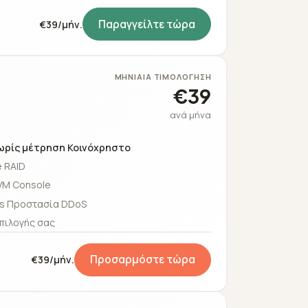
Παραγγείλτε τώρα
€39/μήν.
ΜΗΝΙΑΊΑ ΤΙΜΟΛΌΓΗΣΗ
€39
ανά μήνα
ωρίς μέτρηση Κοινόχρηστο
 RAID
VM Console
s Προστασία DDoS
πιλογής σας
Προσαρμόστε τώρα
€39/μήν.