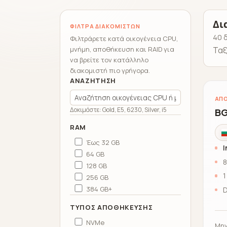
Δι
ΦΊΛΤΡΑ ΔΙΑΚΟΜΙΣΤΏΝ
40 
Φιλτράρετε κατά οικογένεια CPU,
μνήμη, αποθήκευση και RAID για
Ταξ
να βρείτε τον κατάλληλο
διακομιστή πιο γρήγορα.
ΑΝΑΖΉΤΗΣΗ
ΑΠΟ
Δοκιμάστε: Gold, E5, 6230, Silver, i5
BG
RAM
Έως 32 GB
I
64 GB
8
128 GB
1
256 GB
384 GB+
D
ΤΎΠΟΣ ΑΠΟΘΉΚΕΥΣΗΣ
NVMe
Μην