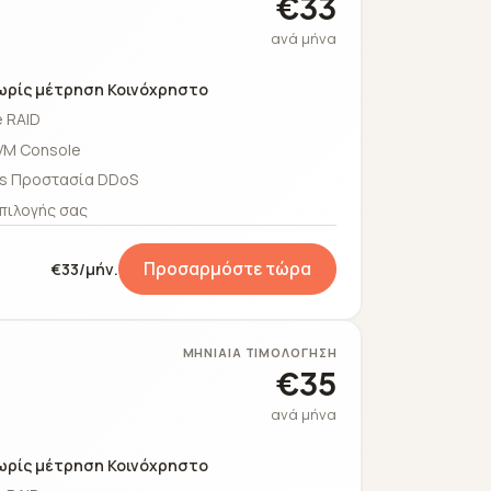
€33
ανά μήνα
ωρίς μέτρηση Κοινόχρηστο
 RAID
VM Console
s Προστασία DDoS
πιλογής σας
Προσαρμόστε τώρα
€33/μήν.
ΜΗΝΙΑΊΑ ΤΙΜΟΛΌΓΗΣΗ
€35
ανά μήνα
ωρίς μέτρηση Κοινόχρηστο