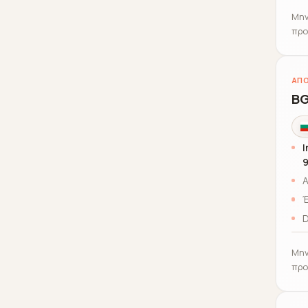
Μην
προ
ΑΠΟ
BG
I
Α
Έ
D
Μην
προ