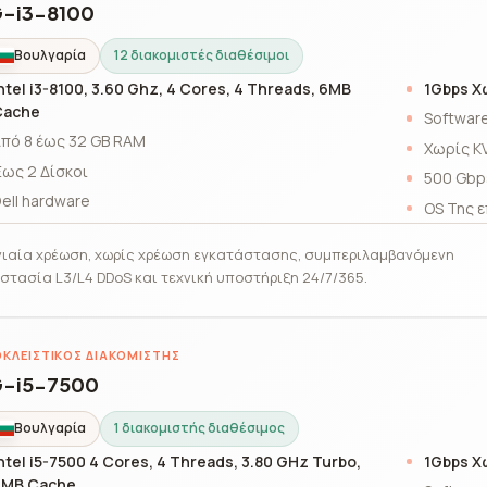
-i3-8100
Βουλγαρία
12 διακομιστές διαθέσιμοι
ntel i3-8100, 3.60 Ghz, 4 Cores, 4 Threads, 6MB
1Gbps Χ
Cache
Software
πό 8 έως 32 GB RAM
Χωρίς K
ως 2 Δίσκοι
500 Gbp
ell hardware
OS Της ε
ιαία χρέωση, χωρίς χρέωση εγκατάστασης, συμπεριλαμβανόμενη
στασία L3/L4 DDoS και τεχνική υποστήριξη 24/7/365.
ΚΛΕΙΣΤΙΚΌΣ ΔΙΑΚΟΜΙΣΤΉΣ
-i5-7500
Βουλγαρία
1 διακομιστής διαθέσιμος
ntel i5-7500 4 Cores, 4 Threads, 3.80 GHz Turbo,
1Gbps Χ
6MB Cache