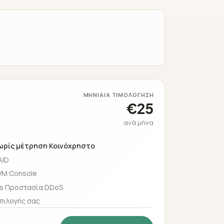
ΜΗΝΙΑΊΑ ΤΙΜΟΛΌΓΗΣΗ
€25
ανά μήνα
ωρίς μέτρηση Κοινόχρηστο
AID
VM Console
s Προστασία DDoS
πιλογής σας