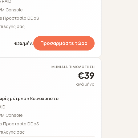
 RAID
VM Console
s Προστασία DDoS
πιλογής σας
Προσαρμόστε τώρα
€35/μήν.
ΜΗΝΙΑΊΑ ΤΙΜΟΛΌΓΗΣΗ
€39
ανά μήνα
ωρίς μέτρηση Κοινόχρηστο
AID
VM Console
s Προστασία DDoS
πιλογής σας