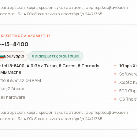
ιαία χρέωση, χωρίς χρέωση εγκατάστασης, συμπεριλαμβανόμενη
στασία L3/L4 DDoS και τεχνική υποστήριξη 24/7/365.
ΚΛΕΙΣΤΙΚΌΣ ΔΙΑΚΟΜΙΣΤΉΣ
-i5-8400
Βουλγαρία
8 διακομιστές διαθέσιμοι
ntel i5-8400, 4.0 Ghz Turbo, 6 Cores, 6 Threads,
1Gbps Χ
9MB Cache
Software
πό 8 έως 32 GB RAM
Χωρίς K
ως 2 Δίσκοι
500 Gbp
ell hardware
OS Της ε
ιαία χρέωση, χωρίς χρέωση εγκατάστασης, συμπεριλαμβανόμενη
στασία L3/L4 DDoS και τεχνική υποστήριξη 24/7/365.