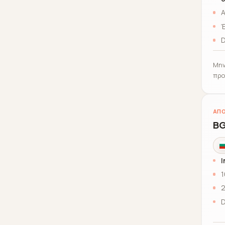
Α
Έ
D
Μην
προ
ΑΠΟ
BG
I
1
2
D