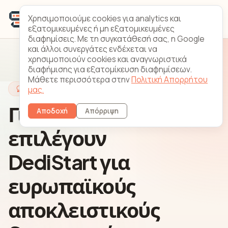
Χρησιμοποιούμε cookies για analytics και
εξατομικευμένες ή μη εξατομικευμένες
διαφημίσεις. Με τη συγκατάθεσή σας, η Google
και άλλοι συνεργάτες ενδέχεται να
χρησιμοποιούν cookies και αναγνωριστικά
διαφήμισης για εξατομίκευση διαφημίσεων.
Μάθετε περισσότερα στην
Πολιτική Απορρήτου
Γιατί DediStart
μας.
Γιατί οι ομάδες
Αποδοχή
Απόρριψη
επιλέγουν
DediStart για
ευρωπαϊκούς
αποκλειστικούς