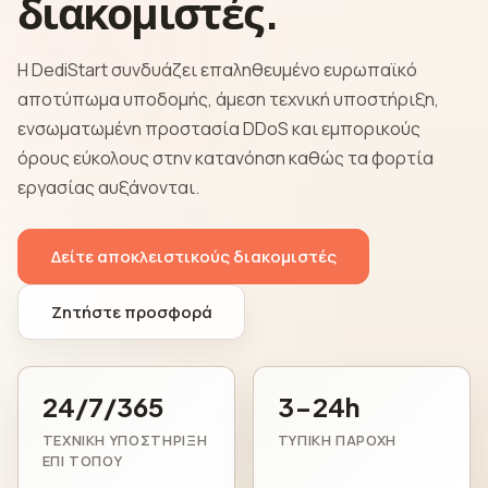
διακομιστές.
Η DediStart συνδυάζει επαληθευμένο ευρωπαϊκό
αποτύπωμα υποδομής, άμεση τεχνική υποστήριξη,
ενσωματωμένη προστασία DDoS και εμπορικούς
όρους εύκολους στην κατανόηση καθώς τα φορτία
εργασίας αυξάνονται.
Δείτε αποκλειστικούς διακομιστές
Ζητήστε προσφορά
24/7/365
3-24h
ΤΕΧΝΙΚΉ ΥΠΟΣΤΉΡΙΞΗ
ΤΥΠΙΚΉ ΠΑΡΟΧΉ
ΕΠΊ ΤΌΠΟΥ