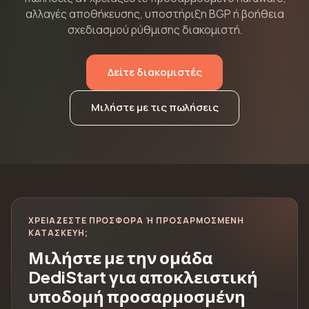
αλλαγές αποθήκευσης, υποστήριξη BGP ή βοήθεια
σχεδιασμού ρύθμισης διακομιστή.
Δείτε διακομιστές
Μιλήστε με τις πωλήσεις
ΧΡΕΙΆΖΕΣΤΕ ΠΡΟΣΦΟΡΆ Ή ΠΡΟΣΑΡΜΟΣΜΈΝΗ Κ
ΑΤΑΣΚΕΥΉ;
Μιλήστε με την ομάδα
DediStart για αποκλειστική
υποδομή προσαρμοσμένη