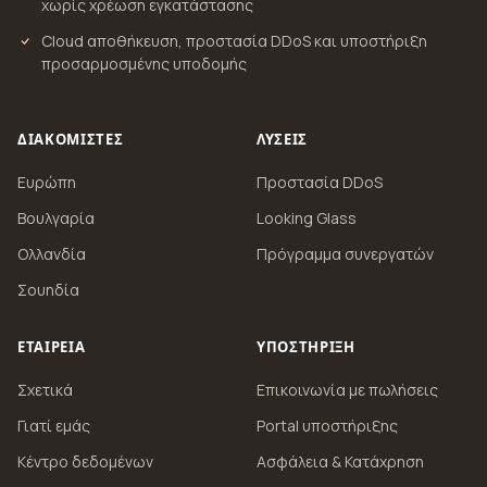
χωρίς χρέωση εγκατάστασης
Cloud αποθήκευση, προστασία DDoS και υποστήριξη
προσαρμοσμένης υποδομής
ΔΙΑΚΟΜΙΣΤΈΣ
ΛΎΣΕΙΣ
Ευρώπη
Προστασία DDoS
Βουλγαρία
Looking Glass
Ολλανδία
Πρόγραμμα συνεργατών
Σουηδία
ΕΤΑΙΡΕΊΑ
ΥΠΟΣΤΉΡΙΞΗ
Σχετικά
Επικοινωνία με πωλήσεις
Γιατί εμάς
Portal υποστήριξης
Κέντρο δεδομένων
Ασφάλεια & Κατάχρηση