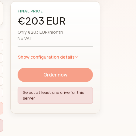
FINAL PRICE
€203 EUR
Only €203 EUR/month
No VAT
Show configuration details
Order now
Select at least one drive for this
server.