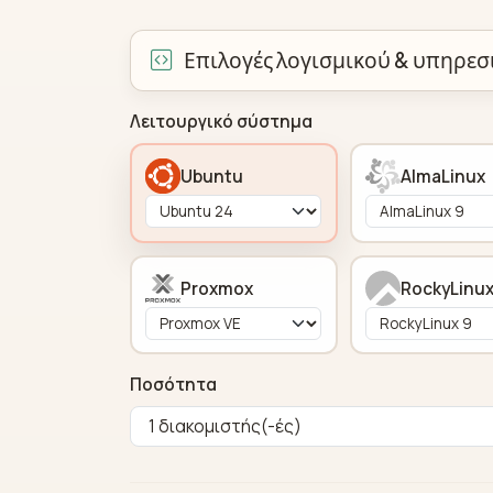
Επιλογές λογισμικού & υπηρε
Λειτουργικό σύστημα
Ubuntu
AlmaLinux
Proxmox
RockyLinu
Ποσότητα