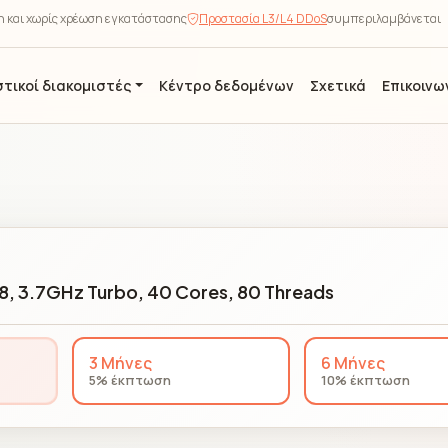
ση και χωρίς χρέωση εγκατάστασης
Προστασία L3/L4 DDoS
συμπεριλαμβάνεται
τικοί διακομιστές
Κέντρο δεδομένων
Σχετικά
Επικοινω
8, 3.7GHz Turbo, 40 Cores, 80 Threads
3 Μήνες
6 Μήνες
5% έκπτωση
10% έκπτωση