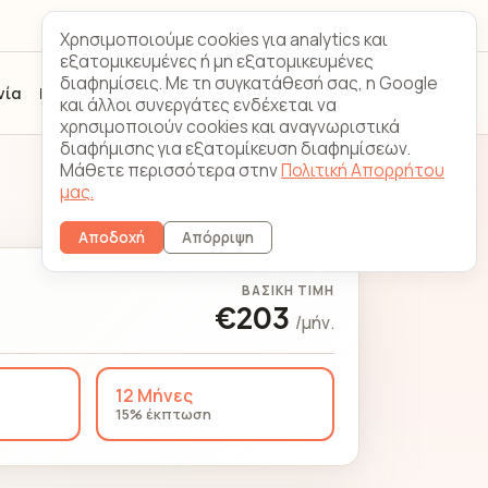
Looking
Επικοινωνία
Χρησιμοποιούμε cookies για analytics και
Glass
εξατομικευμένες ή μη εξατομικευμένες
διαφημίσεις. Με τη συγκατάθεσή σας, η Google
νία
FAQ
Εγγραφή
Σύνδεση πελάτη
και άλλοι συνεργάτες ενδέχεται να
χρησιμοποιούν cookies και αναγνωριστικά
διαφήμισης για εξατομίκευση διαφημίσεων.
Μάθετε περισσότερα στην
Πολιτική Απορρήτου
Αλλαγή διακομιστή
μας.
Αποδοχή
Απόρριψη
ΒΑΣΙΚΉ ΤΙΜΉ
€203
/μήν.
12 Μήνες
15% έκπτωση