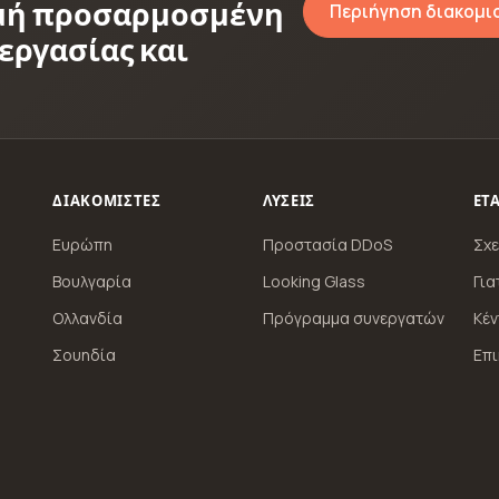
μή προσαρμοσμένη
Περιήγηση διακομι
εργασίας και
ΔΙΑΚΟΜΙΣΤΈΣ
ΛΎΣΕΙΣ
ΕΤΑ
Ευρώπη
Προστασία DDoS
Σχε
Βουλγαρία
Looking Glass
Για
Ολλανδία
Πρόγραμμα συνεργατών
Κέ
Σουηδία
Επι