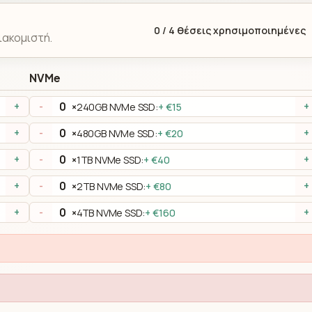
0
/
4
θέσεις χρησιμοποιημένες
ιακομιστή.
NVMe
×
240GB NVMe SSD:
+ €15
+
-
+
×
480GB NVMe SSD:
+ €20
+
-
+
×
1TB NVMe SSD:
+ €40
+
-
+
×
2TB NVMe SSD:
+ €80
+
-
+
×
4TB NVMe SSD:
+ €160
+
-
+