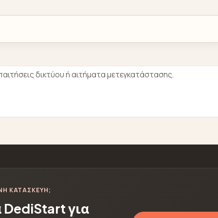
Η ΚΑΤΑΣΚΕΥΉ;
DediStart για