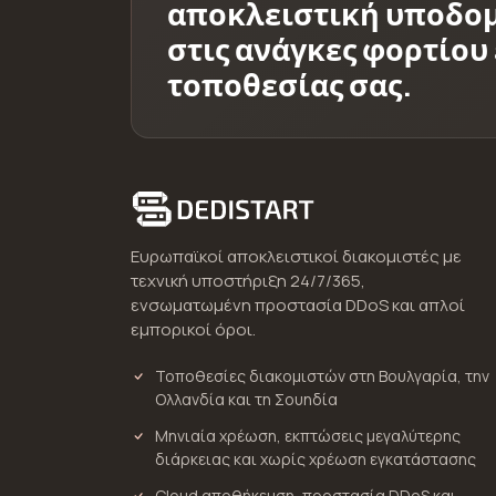
αποκλειστική υποδο
στις ανάγκες φορτίου 
τοποθεσίας σας.
Ευρωπαϊκοί αποκλειστικοί διακομιστές με
τεχνική υποστήριξη 24/7/365,
ενσωματωμένη προστασία DDoS και απλοί
εμπορικοί όροι.
Τοποθεσίες διακομιστών στη Βουλγαρία, την
Ολλανδία και τη Σουηδία
Μηνιαία χρέωση, εκπτώσεις μεγαλύτερης
διάρκειας και χωρίς χρέωση εγκατάστασης
Cloud αποθήκευση, προστασία DDoS και