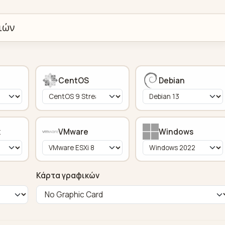
σιών
CentOS
Debian
x
VMware
Windows
Κάρτα γραφικών