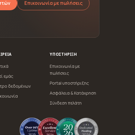
στών
Επικοινωνία με πωλήσεις
ΙΡΕΊΑ
ΥΠΟΣΤΉΡΙΞΗ
τικά
Επικοινωνία με
πωλήσεις
τί εμάς
Portal υποστήριξης
ντρο δεδομένων
Ασφάλεια & Κατάχρηση
κοινωνία
Σύνδεση πελάτη