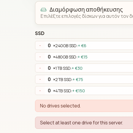
Διαμόρφωση αποθήκευσης
Επιλέξτε επιλογές δίσκων για αυτόν τον δ
SSD
×
240GB SSD:
+ €6
-
×
480GB SSD:
+ €15
-
×
1TB SSD:
+ €30
-
×
2TB SSD:
+ €75
-
×
4TB SSD:
+ €150
-
No drives selected.
Select at least one drive for this server.