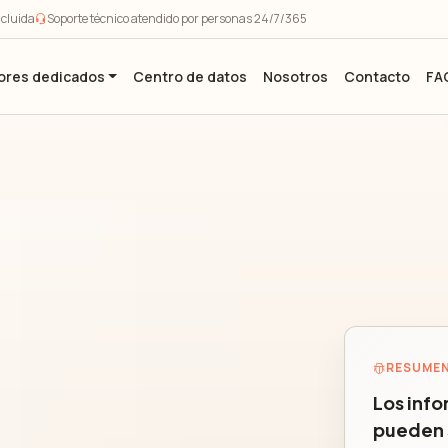
ncluida
Soporte técnico atendido por personas 24/7/365
ores dedicados
Centro de datos
Nosotros
Contacto
FA
RESUMEN
Los inf
pueden 