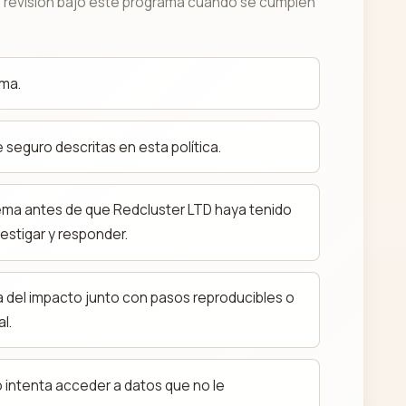
 revisión bajo este programa cuando se cumplen
ema.
 seguro descritas en esta política.
lema antes de que Redcluster LTD haya tenido
estigar y responder.
a del impacto junto con pasos reproducibles o
l.
o intenta acceder a datos que no le