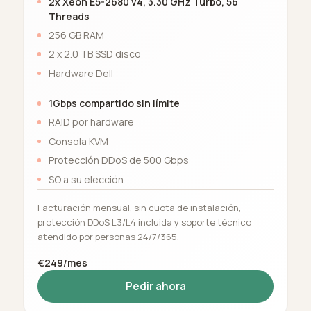
2x Xeon E5-2680 v4, 3.30 GHz Turbo, 56
Threads
256 GB RAM
2 x 2.0 TB SSD disco
Hardware Dell
1Gbps compartido sin límite
RAID por hardware
Consola KVM
Protección DDoS de 500 Gbps
SO a su elección
Facturación mensual, sin cuota de instalación,
protección DDoS L3/L4 incluida y soporte técnico
atendido por personas 24/7/365.
€249/mes
Pedir ahora