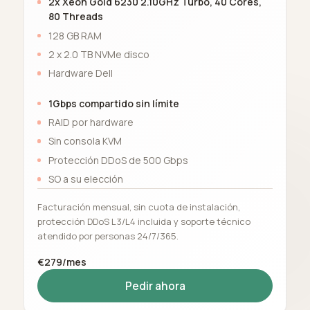
2x Xeon Gold 6230 2.10GHz Turbo, 40 Cores,
80 Threads
128 GB RAM
2 x 2.0 TB NVMe disco
Hardware Dell
1Gbps compartido sin límite
RAID por hardware
Sin consola KVM
Protección DDoS de 500 Gbps
SO a su elección
Facturación mensual, sin cuota de instalación,
protección DDoS L3/L4 incluida y soporte técnico
atendido por personas 24/7/365.
€279/mes
Pedir ahora