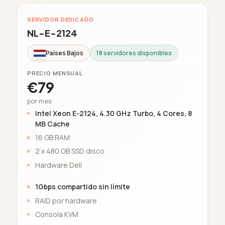
SERVIDOR DEDICADO
NL-E-2124
Países Bajos
18 servidores disponibles
PRECIO MENSUAL
€79
por mes
Intel Xeon E-2124, 4.30 GHz Turbo, 4 Cores, 8
MB Cache
16 GB RAM
2 x 480 GB SSD disco
Hardware Dell
1Gbps compartido sin límite
RAID por hardware
Consola KVM