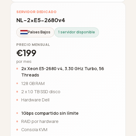
SERVIDOR DEDICADO
NL-2xE5-2680v4
Países Bajos
1 servidor disponible
PRECIO MENSUAL
€199
por mes
2x Xeon E5-2680 v4, 3.30 GHz Turbo, 56
Threads
128 GB RAM
2 x 1.0 TB SSD disco
Hardware Dell
1Gbps compartido sin límite
RAID por hardware
Consola KVM