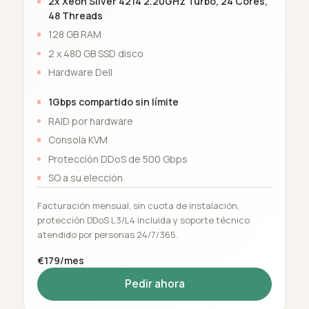
2x Xeon Silver 4214 2.20GHz Turbo, 24 Cores,
48 Threads
128 GB RAM
2 x 480 GB SSD disco
Hardware Dell
1Gbps compartido sin límite
RAID por hardware
Consola KVM
Protección DDoS de 500 Gbps
SO a su elección
Facturación mensual, sin cuota de instalación,
protección DDoS L3/L4 incluida y soporte técnico
atendido por personas 24/7/365.
€179/mes
Pedir ahora