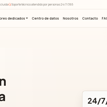
ncluida
Soporte técnico atendido por personas 24/7/365
ores dedicados
Centro de datos
Nosotros
Contacto
FA
n
a
24/7