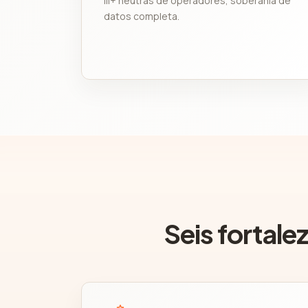
III+ neutras de operadores, soberanía de
datos completa.
Seis fortale