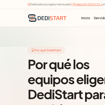
Dedicados europeos mensuales
Protección DDoS L3/L4
i
Inicio
Servid
Por qué DediStart
Por qué los
equipos elige
DediStart par