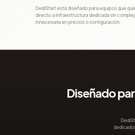
DediStart está diseñado para equipos que qu
directo a infraestructura dedicada sin comple
innecesaria en precios o configuración.
Diseñado par
DediSt
dedicados