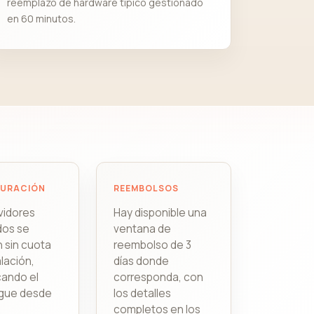
reemplazo de hardware típico gestionado
en 60 minutos.
GURACIÓN
REEMBOLSOS
vidores
Hay disponible una
dos se
ventana de
 sin cuota
reembolso de 3
alación,
días donde
icando el
corresponda, con
egue desde
los detalles
.
completos en los