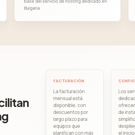
base del servicio de hosting dedicado en
Bulgaria.
FACTURACIÓN
CONFI
La facturación
Los ser
ilitan
mensual está
dedica
disponible, con
ofrecen
ng
descuentos por
de inst
largo plazo para
simplif
equipos que
despli
planifican con más
el inicio