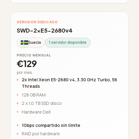
SERVIDOR DEDICADO
SWD-2xE5-2680v4
Suecia
1 servidor disponible
PRECIO MENSUAL
€129
por mes
2x Intel Xeon E5-2680 v4, 3.30 GHz Turbo, 56
Threads
128 GB RAM
2 x 1.0 TB SSD disco
Hardware Dell
1Gbps compartido sin límite
RAID por hardware