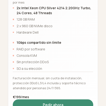
por mes
2x Intel Xeon CPU Silver 4214 2.20GHz Turbo,
24 Cores, 48 Threads
128 GB RAM
2 x 960 GB NVMe disco
Hardware Dell
1Gbps compartido sin límite
RAID por software
Consola KVM
Sin protección DDoS
SO a su elección
Facturación mensual, sin cuota de instalación,
protección DDoS L3/L4 incluida y soporte técnico
atendido por personas 24/7/365.
€199/mes
Pedir ahora