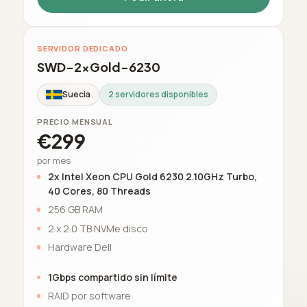
SERVIDOR DEDICADO
SWD-2xGold-6230
Suecia
2 servidores disponibles
PRECIO MENSUAL
€299
por mes
2x Intel Xeon CPU Gold 6230 2.10GHz Turbo,
40 Cores, 80 Threads
256 GB RAM
2 x 2.0 TB NVMe disco
Hardware Dell
1Gbps compartido sin límite
RAID por software