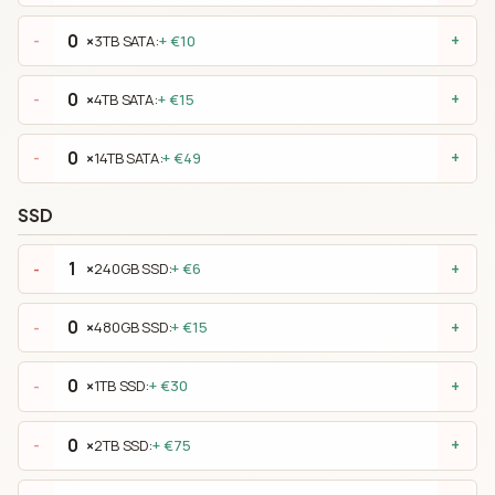
×
3TB SATA:
+ €10
-
+
×
4TB SATA:
+ €15
-
+
×
14TB SATA:
+ €49
-
+
SSD
×
240GB SSD:
+ €6
-
+
×
480GB SSD:
+ €15
-
+
×
1TB SSD:
+ €30
-
+
×
2TB SSD:
+ €75
-
+