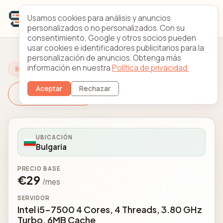
Usamos cookies para análisis y anuncios
personalizados o no personalizados. Con su
consentimiento, Google y otros socios pueden
usar cookies e identificadores publicitarios para la
personalización de anuncios. Obtenga más
información en nuestra
Política de privacidad.
Configure su servidor
Aceptar
Rechazar
Cambiar servidor
UBICACIÓN
Bulgaria
PRECIO BASE
€29
/mes
SERVIDOR
Intel i5-7500 4 Cores, 4 Threads, 3.80 GHz
Turbo, 6MB Cache