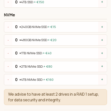
×
4TB SSD:
+ €150
-
+
NVMe
×
240GB NVMe SSD:
+ €15
-
+
×
480GB NVMe SSD:
+ €20
-
+
×
1TB NVMe SSD:
+ €40
-
+
×
2TB NVMe SSD:
+ €80
-
+
×
4TB NVMe SSD:
+ €160
-
+
We advise to have at least 2 drives in a RAID 1 setup,
for data security and integrity.