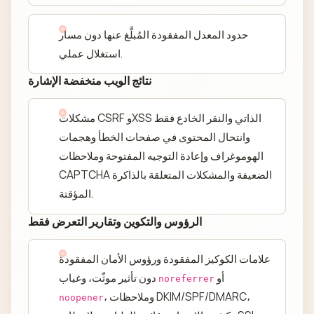
حدود المعدل المفقودة المُبلَّغ عنها دون مسار
استغلال عملي.
نتائج الويب منخفضة الإشارة
مشكلات CSRF وXSS الذاتي والنقر الخادع فقط
وانتحال المحتوى في صفحات الخطأ وهجمات
الهوموغراف وإعادة التوجيه المفتوحة وملاحظات
CAPTCHA الضعيفة والمشكلات المتعلقة بالذاكرة
المؤقتة.
الرؤوس والتكوين وتقارير التعرض فقط
علامات الكوكيز المفقودة ورؤوس الأمان المفقودة
أو
دون تأثير موثّت، وغياب
noreferrer
، وملاحظات DKIM/SPF/DMARC،
noopener