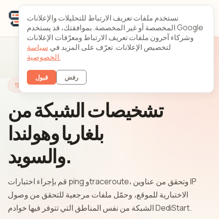
نستخدم ملفات تعريف الارتباط للتحليلات والإعلانات
المخصصة أو غير المخصصة. بموافقتك، قد يستخدم Google
وشركاء آخرون ملفات تعريف الارتباط ومعرّفات الإعلانات
لتخصيص الإعلانات. تعرّف على المزيد في
سياسة
الخصوصية.
رفض
قبول
النظرة الزجاجية
تشخيصات الشبكة من
بلغاريا وهولندا
والسويد.
قم بإجراء اختبارات ping وtraceroute، وتحقق من عناوين IP
الاختبارية للموقع، وحمّل ملفات مرجعية للتحقق من وصول
الشبكة من نفس المناطق التي تتوفر فيها خوادم DediStart.