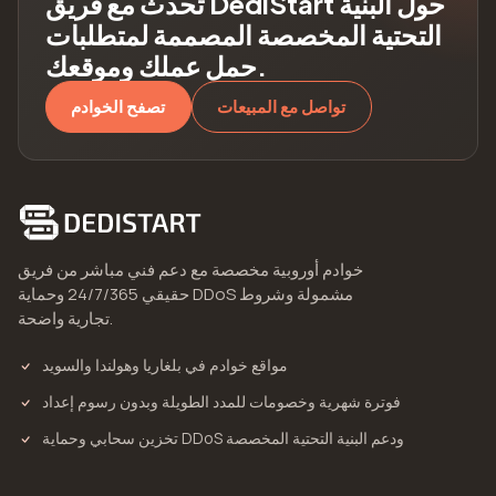
تحدث مع فريق DediStart حول البنية
التحتية المخصصة المصممة لمتطلبات
حمل عملك وموقعك.
تواصل مع المبيعات
تصفح الخوادم
خوادم أوروبية مخصصة مع دعم فني مباشر من فريق
حقيقي 24/7/365 وحماية DDoS مشمولة وشروط
تجارية واضحة.
مواقع خوادم في بلغاريا وهولندا والسويد
فوترة شهرية وخصومات للمدد الطويلة وبدون رسوم إعداد
تخزين سحابي وحماية DDoS ودعم البنية التحتية المخصصة