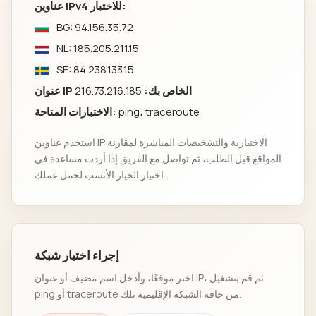
عناوين IPv4 للاختبار:
BG: 94.156.35.72
NL: 185.205.211.15
SE: 84.238.133.15
عنوان IP الخاص بك:
216.73.216.185
ping، traceroute
الاختبارات المتاحة:
استخدم عناوين IP الاختبارية والتشخيصات المباشرة لمقارنة
المواقع قبل الطلب، ثم تواصل مع الفريق إذا أردت مساعدة في
اختيار الخيار الأنسب لحمل عملك.
إجراء اختبار شبكة
اختر موقعًا، وأدخل اسم مضيف أو عنوان IP، ثم قم بتشغيل
ping أو traceroute من حافة الشبكة الإقليمية تلك.