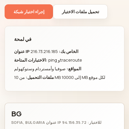
تحميل ملفات الاختبار
إجراء اختبار شبكة
في لمحة
عنوان IP الخاص بك:
216.73.216.185
ping وtraceroute
الاختبارات المتاحة:
المواقع:
صوفيا وأمستردام وستوكهولم
من 10 MB إلى 10000 MB لكل موقع
ملفات التحميل:
BG
SOFIA, BULGARIA عنوان IP للاختبار: 94.156.35.72