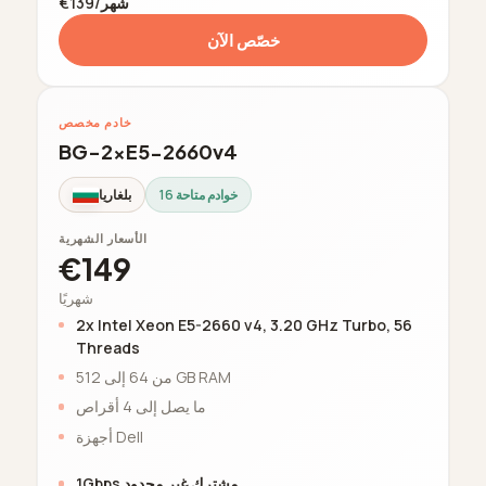
€139/شهر
خصّص الآن
خادم مخصص
BG-2xE5-2660v4
16 خوادم متاحة
بلغاريا
الأسعار الشهرية
€149
شهريًا
2x Intel Xeon E5-2660 v4, 3.20 GHz Turbo, 56
Threads
من 64 إلى 512 GB RAM
ما يصل إلى 4 أقراص
أجهزة Dell
1Gbps مشترك غير محدود