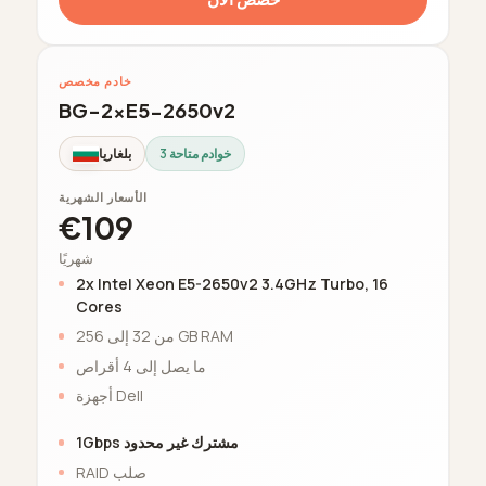
خادم مخصص
BG-2xE5-2650v2
3 خوادم متاحة
بلغاريا
الأسعار الشهرية
€109
شهريًا
2x Intel Xeon E5-2650v2 3.4GHz Turbo, 16
Cores
من 32 إلى 256 GB RAM
ما يصل إلى 4 أقراص
أجهزة Dell
1Gbps مشترك غير محدود
RAID صلب