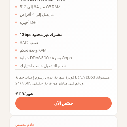
من 64 إلى 512 GB RAM
ما يصل إلى 4 أقراص
أجهزة Dell
1Gbps مشترك غير محدود
RAID صلب
وحدة تحكم KVM
حماية DDoS بسرعة 500 Gbps
نظام التشغيل حسب اختيارك
فوترة شهرية، بدون رسوم إعداد، حماية L3/L4 DDoS مشمولة،
ودعم فني مباشر من فريق حقيقي 24/7/365.
€119/شهر
خصّص الآن
خادم مخصص