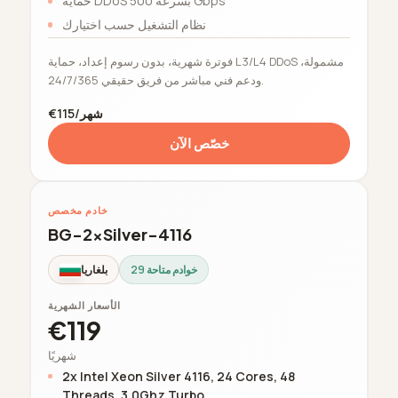
حماية DDoS بسرعة 500 Gbps
نظام التشغيل حسب اختيارك
فوترة شهرية، بدون رسوم إعداد، حماية L3/L4 DDoS مشمولة،
ودعم فني مباشر من فريق حقيقي 24/7/365.
€115/شهر
خصّص الآن
خادم مخصص
BG-2xSilver-4116
29 خوادم متاحة
بلغاريا
الأسعار الشهرية
€119
شهريًا
2x Intel Xeon Silver 4116, 24 Cores, 48
Threads, 3.0Ghz Turbo