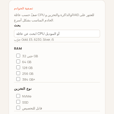
تصفية الخوادم
صفّ حسب عائلة CPU والذاكرة والتخزين وRAID للعثور على
الخادم المناسب بشكل أسرع.
بحث
جرّب: Gold, E5, 6230, Silver, i5
RAM
حتى 32 GB
64 GB
128 GB
256 GB
384 GB+
نوع التخزين
NVMe
SSD
قابل للتخصيص