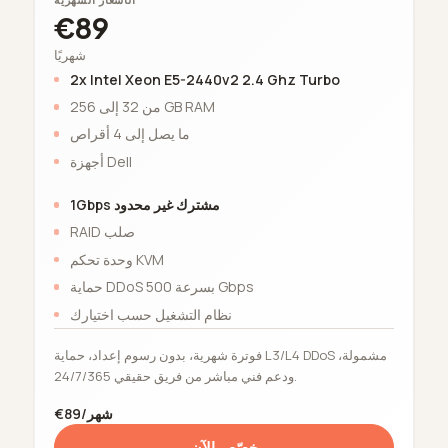
€89
شهريًا
2x Intel Xeon E5-2440v2 2.4 Ghz Turbo
من 32 إلى 256 GB RAM
ما يصل إلى 4 أقراص
أجهزة Dell
1Gbps مشترك غير محدود
RAID صلب
وحدة تحكم KVM
حماية DDoS بسرعة 500 Gbps
نظام التشغيل حسب اختيارك
فوترة شهرية، بدون رسوم إعداد، حماية L3/L4 DDoS مشمولة،
ودعم فني مباشر من فريق حقيقي 24/7/365.
€89/شهر
خصّص الآن