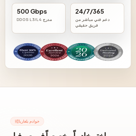
500 Gbps
24/7/365
دعم فني مباشر من
DDOS L3/L4 مدرج
فريق حقيقي
خوادم بلغاريا
اختر خادماً مخصصاً في صوفيا،