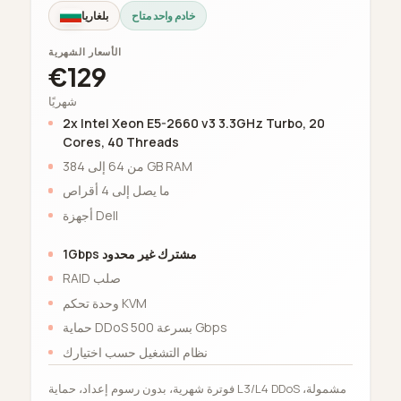
خادم واحد متاح
بلغاريا
الأسعار الشهرية
€129
شهريًا
2x Intel Xeon E5-2660 v3 3.3GHz Turbo, 20
Cores, 40 Threads
من 64 إلى 384 GB RAM
ما يصل إلى 4 أقراص
أجهزة Dell
1Gbps مشترك غير محدود
RAID صلب
وحدة تحكم KVM
حماية DDoS بسرعة 500 Gbps
نظام التشغيل حسب اختيارك
فوترة شهرية، بدون رسوم إعداد، حماية L3/L4 DDoS مشمولة،