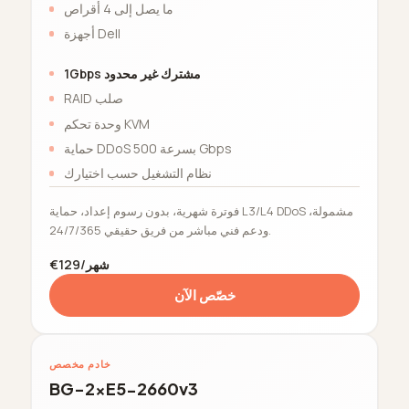
ما يصل إلى 4 أقراص
أجهزة Dell
1Gbps مشترك غير محدود
RAID صلب
وحدة تحكم KVM
حماية DDoS بسرعة 500 Gbps
نظام التشغيل حسب اختيارك
فوترة شهرية، بدون رسوم إعداد، حماية L3/L4 DDoS مشمولة،
ودعم فني مباشر من فريق حقيقي 24/7/365.
€129/شهر
خصّص الآن
خادم مخصص
BG-2xE5-2660v3