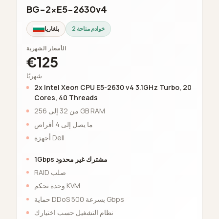
BG-2xE5-2630v4
2 خوادم متاحة
بلغاريا
الأسعار الشهرية
€125
شهريًا
2x Intel Xeon CPU E5-2630 v4 3.1GHz Turbo, 20
Cores, 40 Threads
من 32 إلى 256 GB RAM
ما يصل إلى 4 أقراص
أجهزة Dell
1Gbps مشترك غير محدود
RAID صلب
وحدة تحكم KVM
حماية DDoS بسرعة 500 Gbps
نظام التشغيل حسب اختيارك