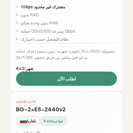
1Gbps مشترك غير محدود
بدون RAID
بدون وحدة تحكم KVM
حماية DDoS بسرعة 500 Gbps
نظام التشغيل حسب اختيارك
فوترة شهرية، بدون رسوم إعداد، حماية L3/L4 DDoS مشمولة،
ودعم فني مباشر من فريق حقيقي 24/7/365.
€43/شهر
اطلب الآن
خادم مخصص
BG-2xE5-2440v2
8 خوادم متاحة
بلغاريا
الأسعار الشهرية