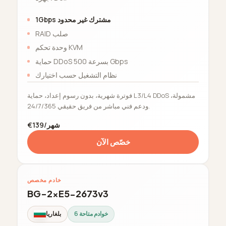
1Gbps مشترك غير محدود
RAID صلب
وحدة تحكم KVM
حماية DDoS بسرعة 500 Gbps
نظام التشغيل حسب اختيارك
فوترة شهرية، بدون رسوم إعداد، حماية L3/L4 DDoS مشمولة،
ودعم فني مباشر من فريق حقيقي 24/7/365.
€139/شهر
خصّص الآن
خادم مخصص
BG-2xE5-2673v3
6 خوادم متاحة
بلغاريا