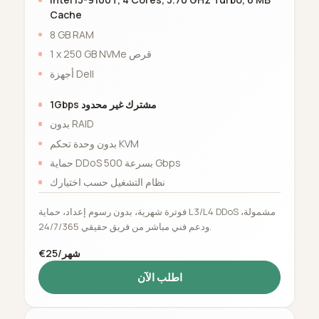
Cache
8 GB RAM
1 x 250 GB NVMe قرص
أجهزة Dell
1Gbps مشترك غير محدود
بدون RAID
بدون وحدة تحكم KVM
حماية DDoS بسرعة 500 Gbps
نظام التشغيل حسب اختيارك
فوترة شهرية، بدون رسوم إعداد، حماية L3/L4 DDoS مشمولة،
ودعم فني مباشر من فريق حقيقي 24/7/365.
€25/شهر
اطلب الآن