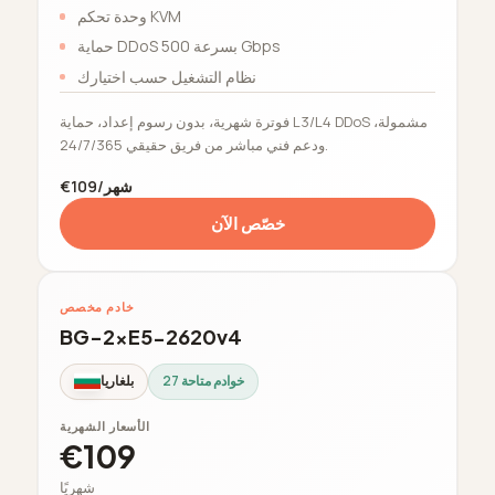
وحدة تحكم KVM
حماية DDoS بسرعة 500 Gbps
نظام التشغيل حسب اختيارك
فوترة شهرية، بدون رسوم إعداد، حماية L3/L4 DDoS مشمولة،
ودعم فني مباشر من فريق حقيقي 24/7/365.
€109/شهر
خصّص الآن
خادم مخصص
BG-2xE5-2620v4
27 خوادم متاحة
بلغاريا
الأسعار الشهرية
€109
شهريًا