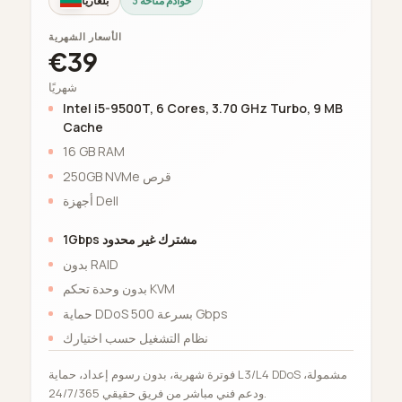
3 خوادم متاحة
بلغاريا
الأسعار الشهرية
€39
شهريًا
Intel i5-9500T, 6 Cores, 3.70 GHz Turbo, 9 MB
Cache
16 GB RAM
250GB NVMe قرص
أجهزة Dell
1Gbps مشترك غير محدود
بدون RAID
بدون وحدة تحكم KVM
حماية DDoS بسرعة 500 Gbps
نظام التشغيل حسب اختيارك
فوترة شهرية، بدون رسوم إعداد، حماية L3/L4 DDoS مشمولة،
ودعم فني مباشر من فريق حقيقي 24/7/365.