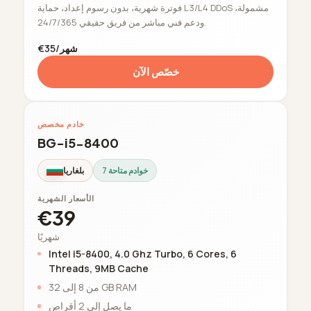
فوترة شهرية، بدون رسوم إعداد، حماية L3/L4 DDoS مشمولة،
ودعم فني مباشر من فريق حقيقي 24/7/365.
€35/شهر
خصّص الآن
خادم مخصص
BG-i5-8400
7 خوادم متاحة
بلغاريا
الأسعار الشهرية
€39
شهريًا
Intel i5-8400, 4.0 Ghz Turbo, 6 Cores, 6
Threads, 9MB Cache
من 8 إلى 32 GB RAM
ما يصل إلى 2 أقراص