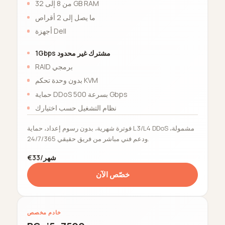
من 8 إلى 32 GB RAM
ما يصل إلى 2 أقراص
أجهزة Dell
1Gbps مشترك غير محدود
RAID برمجي
بدون وحدة تحكم KVM
حماية DDoS بسرعة 500 Gbps
نظام التشغيل حسب اختيارك
فوترة شهرية، بدون رسوم إعداد، حماية L3/L4 DDoS مشمولة،
ودعم فني مباشر من فريق حقيقي 24/7/365.
€33/شهر
خصّص الآن
خادم مخصص