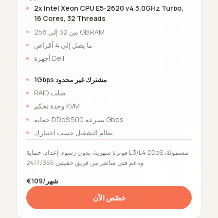
2x Intel Xeon CPU E5-2620 v4 3.0GHz Turbo,
16 Cores, 32 Threads
من 32 إلى 256 GB RAM
ما يصل إلى 4 أقراص
أجهزة Dell
1Gbps مشترك غير محدود
RAID صلب
وحدة تحكم KVM
حماية DDoS بسرعة 500 Gbps
نظام التشغيل حسب اختيارك
فوترة شهرية، بدون رسوم إعداد، حماية L3/L4 DDoS مشمولة،
ودعم فني مباشر من فريق حقيقي 24/7/365.
€109/شهر
خصّص الآن