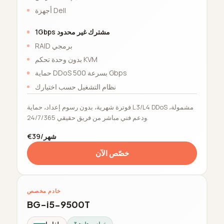
أجهزة Dell
1Gbps مشترك غير محدود
RAID برمجي
بدون وحدة تحكم KVM
حماية DDoS بسرعة 500 Gbps
نظام التشغيل حسب اختيارك
فوترة شهرية، بدون رسوم إعداد، حماية L3/L4 DDoS مشمولة،
ودعم فني مباشر من فريق حقيقي 24/7/365.
€39/شهر
خصّص الآن
خادم مخصص
BG-i5-9500T