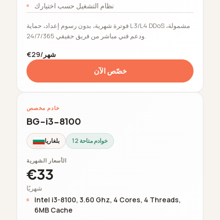
نظام التشغيل حسب اختيارك
فوترة شهرية، بدون رسوم إعداد، حماية L3/L4 DDoS مشمولة،
ودعم فني مباشر من فريق حقيقي 24/7/365.
€29/شهر
خصّص الآن
خادم مخصص
BG-i3-8100
12 خوادم متاحة
بلغاريا
الأسعار الشهرية
€33
شهريًا
Intel i3-8100, 3.60 Ghz, 4 Cores, 4 Threads,
6MB Cache