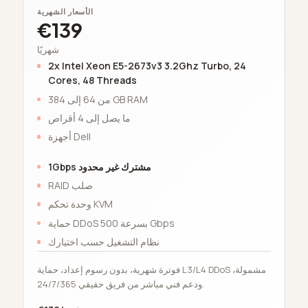
الأسعار الشهرية
€139
شهريًا
2x Intel Xeon E5-2673v3 3.2Ghz Turbo, 24
Cores, 48 Threads
من 64 إلى 384 GB RAM
ما يصل إلى 4 أقراص
أجهزة Dell
1Gbps مشترك غير محدود
RAID صلب
وحدة تحكم KVM
حماية DDoS بسرعة 500 Gbps
نظام التشغيل حسب اختيارك
فوترة شهرية، بدون رسوم إعداد، حماية L3/L4 DDoS مشمولة،
ودعم فني مباشر من فريق حقيقي 24/7/365.