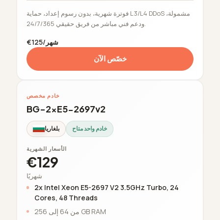
فوترة شهرية، بدون رسوم إعداد، حماية L3/L4 DDoS مشمولة،
ودعم فني مباشر من فريق حقيقي 24/7/365.
€125/شهر
خصّص الآن
خادم مخصص
BG-2xE5-2697v2
خادم واحد متاح
بلغاريا
الأسعار الشهرية
€129
شهريًا
2x Intel Xeon E5-2697 V2 3.5GHz Turbo, 24
Cores, 48 Threads
من 64 إلى 256 GB RAM