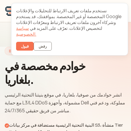
نستخدم ملفات تعريف الارتباط للتحليلات والإعلانات
المخصصة أو غير المخصصة. بموافقتك، قد يستخدم Google
وشركاء آخرون ملفات تعريف الارتباط ومعرّفات الإعلانات
لتخصيص الإعلانات. تعرّف على المزيد في
سياسة
الخصوصية.
رفض
قبول
خوادم بلغاريا
خوادم مخصصة في
بلغاريا.
انشر خوادمك من صوفيا، بلغاريا، في موقع بنيتنا التحتية الرئيسي
مع حماية L3/L4 DDoS مشمولة، وأجهزة Dell مملوكة، ودعم فني
مباشر من فريق حقيقي 24/7/365.
البنية التحتية الرئيسية مستضافة في مركز بيانات S3، منشأة Tier