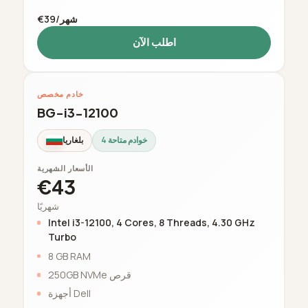
€39/شهر
اطلب الآن
خادم مخصص
BG-i3-12100
4 خوادم متاحة
بلغاريا
الأسعار الشهرية
€43
شهريًا
Intel i3-12100, 4 Cores, 8 Threads, 4.30 GHz
Turbo
8 GB RAM
250GB NVMe قرص
أجهزة Dell