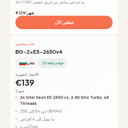
ودعم فني مباشر من فريق حقيقي 24/7/365.
€129/شهر
خصّص الآن
خادم مخصص
BG-2xE5-2650v4
22 خوادم متاحة
بلغاريا
الأسعار الشهرية
€139
شهريًا
2x Intel Xeon E5-2650 v4, 2.90 GHz Turbo, 48
Threads
من 64 إلى 256 GB RAM
ما يصل إلى 4 أقراص
أجهزة Dell