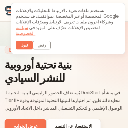
نستخدم ملفات تعريف الارتباط للتحليلات والإعلانات
المخصصة أو غير المخصصة. بموافقتك، قد يستخدم Google
وشركاء آخرون ملفات تعريف الارتباط ومعرّفات الإعلانات
لتخصيص الإعلانات. تعرّف على المزيد في
سياسة
الخصوصية.
رفض
قبول
البنية التحتية
بنية تحتية أوروبية
للنشر السيادي
يُستضاف الحضور الرئيسي للبنية التحتية لـ DediStart في منشأة
Tier III+ محايدة للناقلين، تم اختيارها لبنيتها التحتية الموثوقة وقوة
الوصول الإقليمي والتحكم التشغيلي المباشر داخل الاتحاد الأوروبي.
الاستفسار عن التنفيذ
عرض الخوادم