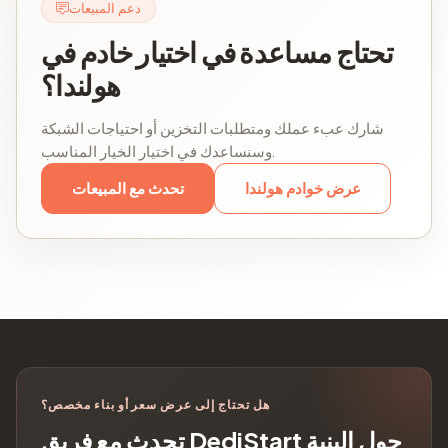
دعم المبيعات
تحتاج مساعدة في اختيار خادم في
هولندا؟
شارك عبء عملك ومتطلبات التخزين أو احتياجات الشبكة
وسنساعدك في اختيار الخيار المناسب.
عرض خوادم هولندا
تحدث مع المبيعات
هل تحتاج إلى عرض سعر أو بناء مخصص؟
تحدث مع فريق DediStart حول البنية