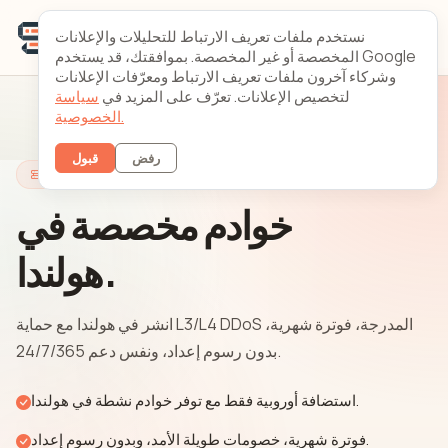
نستخدم ملفات تعريف الارتباط للتحليلات والإعلانات
المخصصة أو غير المخصصة. بموافقتك، قد يستخدم Google
وشركاء آخرون ملفات تعريف الارتباط ومعرّفات الإعلانات
لتخصيص الإعلانات. تعرّف على المزيد في
سياسة
الخصوصية.
رفض
قبول
خوادم هولندا
خوادم مخصصة في
هولندا.
انشر في هولندا مع حماية L3/L4 DDoS المدرجة، فوترة شهرية،
بدون رسوم إعداد، ونفس دعم 24/7/365.
استضافة أوروبية فقط مع توفر خوادم نشطة في هولندا.
فوترة شهرية، خصومات طويلة الأمد، وبدون رسوم إعداد.