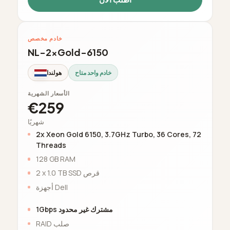
خادم مخصص
NL-2xGold-6150
خادم واحد متاح
هولندا
الأسعار الشهرية
€259
شهريًا
2x Xeon Gold 6150, 3.7GHz Turbo, 36 Cores, 72
Threads
128 GB RAM
2 x 1.0 TB SSD قرص
أجهزة Dell
1Gbps مشترك غير محدود
RAID صلب