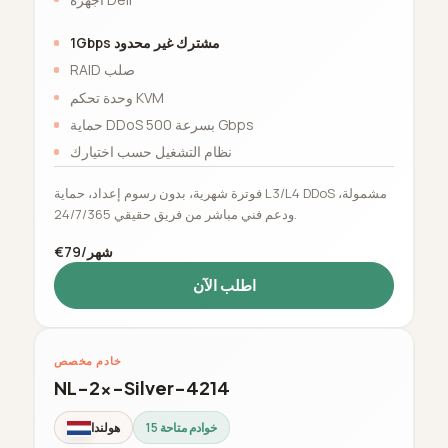
1Gbps مشترك غير محدود
RAID صلب
وحدة تحكم KVM
حماية DDoS بسرعة 500 Gbps
نظام التشغيل حسب اختيارك
فوترة شهرية، بدون رسوم إعداد، حماية L3/L4 DDoS مشمولة،
ودعم فني مباشر من فريق حقيقي 24/7/365.
€79/شهر
اطلب الآن
خادم مخصص
NL-2x-Silver-4214
15 خوادم متاحة
هولندا