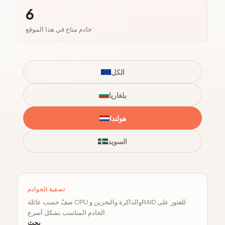
6
خادم متاح في هذا الموقع
الكل
بلغاريا
هولندا
السويد
تصفية الخوادم
صفّ حسب عائلة CPU والذاكرة والتخزين وRAID للعثور على
الخادم المناسب بشكل أسرع.
بحث