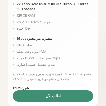
2x Xeon Gold 6230 2.10GHz Turbo, 40 Cores,
80 Threads
128 GB RAM
2 x 2.0 TB NVMe قرص
أجهزة Dell
1Gbps مشترك غير محدود
RAID صلب
بدون وحدة تحكم KVM
حماية DDoS بسرعة 500 Gbps
نظام التشغيل حسب اختيارك
فوترة شهرية، بدون رسوم إعداد، حماية L3/L4 DDoS مشمولة،
ودعم فني مباشر من فريق حقيقي 24/7/365.
€279/شهر
اطلب الآن