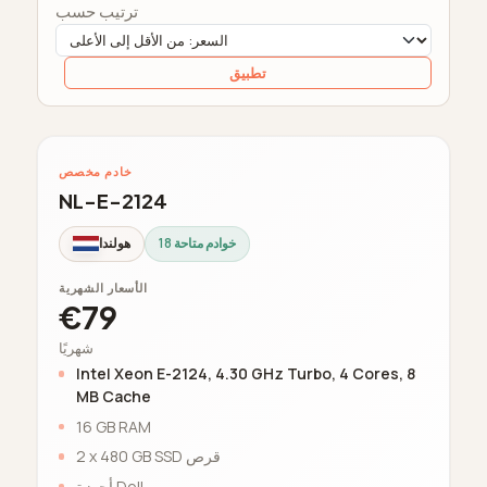
ترتيب حسب
تطبيق
خادم مخصص
NL-E-2124
18 خوادم متاحة
هولندا
الأسعار الشهرية
€79
شهريًا
Intel Xeon E-2124, 4.30 GHz Turbo, 4 Cores, 8
MB Cache
16 GB RAM
2 x 480 GB SSD قرص
أجهزة Dell