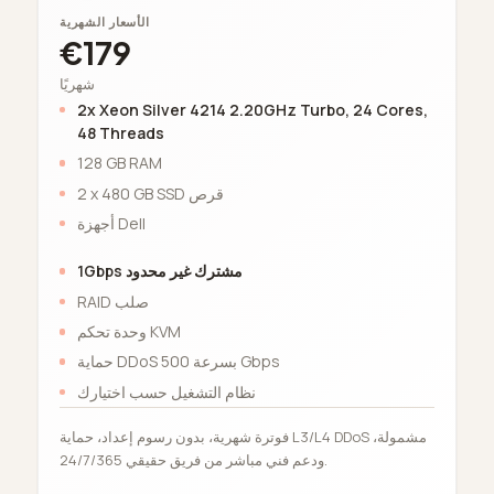
الأسعار الشهرية
€179
شهريًا
2x Xeon Silver 4214 2.20GHz Turbo, 24 Cores,
48 Threads
128 GB RAM
2 x 480 GB SSD قرص
أجهزة Dell
1Gbps مشترك غير محدود
RAID صلب
وحدة تحكم KVM
حماية DDoS بسرعة 500 Gbps
نظام التشغيل حسب اختيارك
فوترة شهرية، بدون رسوم إعداد، حماية L3/L4 DDoS مشمولة،
ودعم فني مباشر من فريق حقيقي 24/7/365.