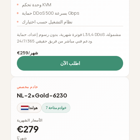
وحدة تحكم KVM
حماية DDoS بسرعة 500 Gbps
نظام التشغيل حسب اختيارك
فوترة شهرية، بدون رسوم إعداد، حماية L3/L4 DDoS مشمولة،
ودعم فني مباشر من فريق حقيقي 24/7/365.
€259/شهر
اطلب الآن
خادم مخصص
NL-2xGold-6230
7 خوادم متاحة
هولندا
الأسعار الشهرية
€279
شهريًا