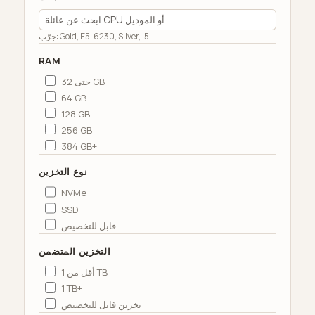
جرّب: Gold, E5, 6230, Silver, i5
RAM
حتى 32 GB
64 GB
128 GB
256 GB
384 GB+
نوع التخزين
NVMe
SSD
قابل للتخصيص
التخزين المتضمن
أقل من 1 TB
1 TB+
تخزين قابل للتخصيص