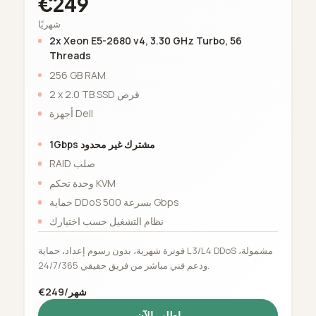
€249
شهريًا
2x Xeon E5-2680 v4, 3.30 GHz Turbo, 56
Threads
256 GB RAM
2 x 2.0 TB SSD قرص
أجهزة Dell
1Gbps مشترك غير محدود
RAID صلب
وحدة تحكم KVM
حماية DDoS بسرعة 500 Gbps
نظام التشغيل حسب اختيارك
فوترة شهرية، بدون رسوم إعداد، حماية L3/L4 DDoS مشمولة،
ودعم فني مباشر من فريق حقيقي 24/7/365.
€249/شهر
اطلب الآن