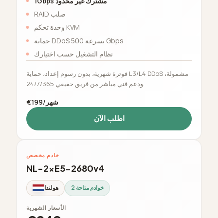
1Gbps مشترك غير محدود
RAID صلب
وحدة تحكم KVM
حماية DDoS بسرعة 500 Gbps
نظام التشغيل حسب اختيارك
فوترة شهرية، بدون رسوم إعداد، حماية L3/L4 DDoS مشمولة،
ودعم فني مباشر من فريق حقيقي 24/7/365.
€199/شهر
اطلب الآن
خادم مخصص
NL-2xE5-2680v4
2 خوادم متاحة
هولندا
الأسعار الشهرية