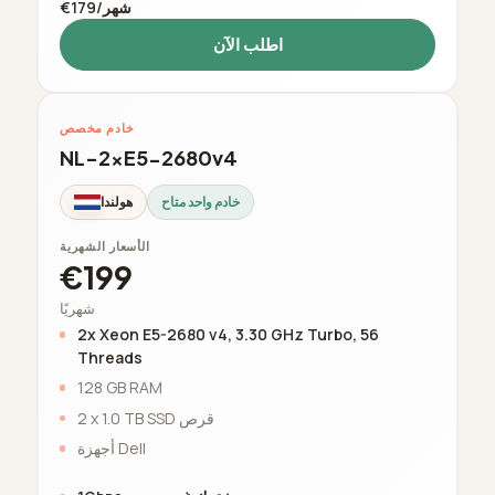
€179/شهر
اطلب الآن
خادم مخصص
NL-2xE5-2680v4
خادم واحد متاح
هولندا
الأسعار الشهرية
€199
شهريًا
2x Xeon E5-2680 v4, 3.30 GHz Turbo, 56
Threads
128 GB RAM
2 x 1.0 TB SSD قرص
أجهزة Dell