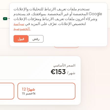
الاتصال
النظرة الزجاجية
نستخدم ملفات تعريف الارتباط للتحليلات والإعلانات
المخصصة أو غير المخصصة. بموافقتك، قد يستخدم Google
وشركاء آخرون ملفات تعريف الارتباط ومعرّفات الإعلانات
دخول العملاء
إنشاء حساب
لتخصيص الإعلانات. تعرّف على المزيد في
سياسة
الخصوصية.
رفض
قبول
تغيير الخادم
السعر الأساسي
€153
/شهر
12 شهرًا
خصم 15%