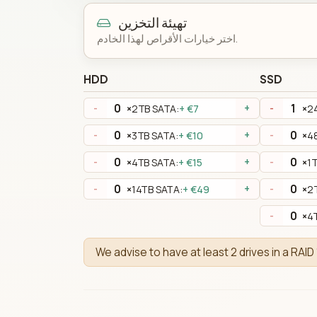
تهيئة التخزين
اختر خيارات الأقراص لهذا الخادم.
HDD
SSD
×
2TB SATA:
+ €7
×
2
-
+
-
×
3TB SATA:
+ €10
×
4
-
+
-
×
4TB SATA:
+ €15
×
1
-
+
-
×
14TB SATA:
+ €49
×
2
-
+
-
×
4
-
We advise to have at least 2 drives in a RAID 