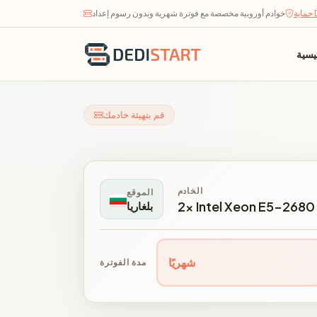
D
خوادم أوروبية مخصصة مع فوترة شهرية وبدون رسوم إعداد
يسية
قم بتهيئة خادمك
الخادم
الموقع
2x Intel Xeon E5-2680
بلغاريا
شهريًا
مدة الفوترة