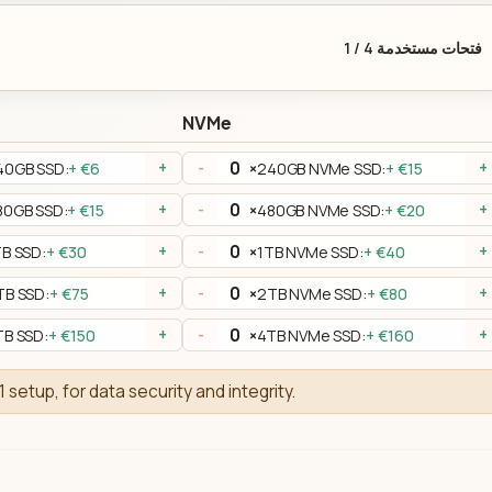
فتحات مستخدمة
4
/
1
NVMe
40GB SSD:
+ €6
×
240GB NVMe SSD:
+ €15
+
-
+
80GB SSD:
+ €15
×
480GB NVMe SSD:
+ €20
+
-
+
TB SSD:
+ €30
×
1TB NVMe SSD:
+ €40
+
-
+
TB SSD:
+ €75
×
2TB NVMe SSD:
+ €80
+
-
+
TB SSD:
+ €150
×
4TB NVMe SSD:
+ €160
+
-
+
1 setup, for data security and integrity.