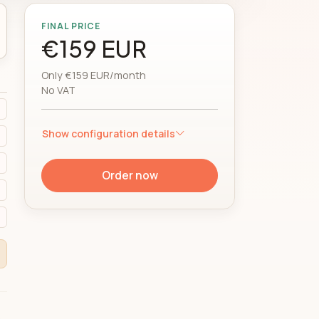
FINAL PRICE
€159 EUR
Only €159 EUR/month
No VAT
Show configuration details
Order now