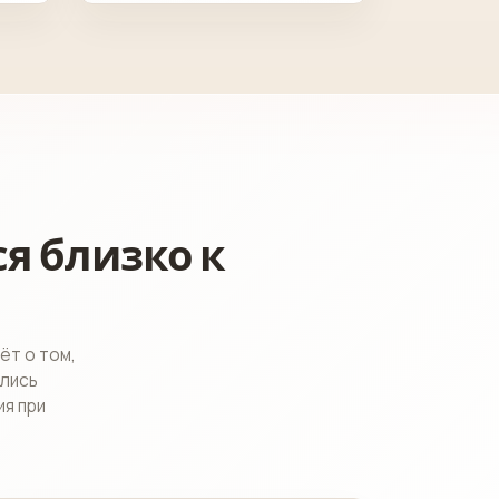
я близко к
ёт о том,
ились
я при