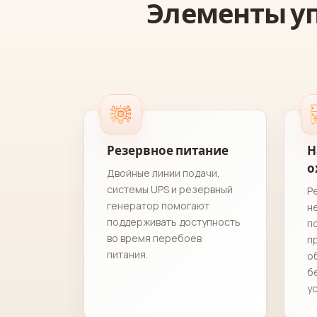
Элементы у
Резервное питание
Н
о
Двойные линии подачи,
системы UPS и резервный
Р
генератор помогают
н
поддерживать доступность
п
во время перебоев
п
питания.
о
б
у