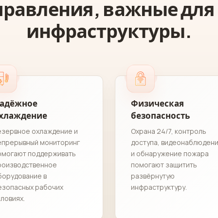
правления, важные для
инфраструктуры.
адёжное
Физическая
хлаждение
безопасность
езервное охлаждение и
Охрана 24/7, контроль
епрерывный мониторинг
доступа, видеонаблюден
омогают поддерживать
и обнаружение пожара
роизводственное
помогают защитить
борудование в
развёрнутую
езопасных рабочих
инфраструктуру.
словиях.