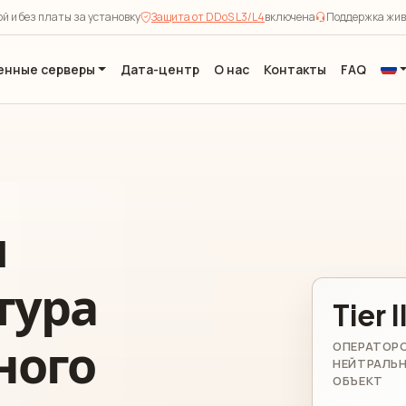
й и без платы за установку
Защита от DDoS L3/L4
включена
Поддержка жив
енные серверы
Дата-центр
О нас
Контакты
FAQ
я
тура
Tier I
ного
ОПЕРАТОР
НЕЙТРАЛЬ
ОБЪЕКТ