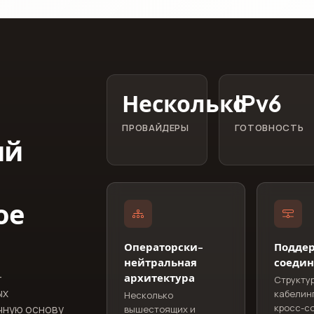
Несколько
IPv6
ПРОВАЙДЕРЫ
ГОТОВНОСТЬ
ий
ое
Операторски-
Поддер
нейтральная
соеди
-
архитектура
Структу
ых
кабелин
Несколько
кросс-с
чную основу
вышестоящих и