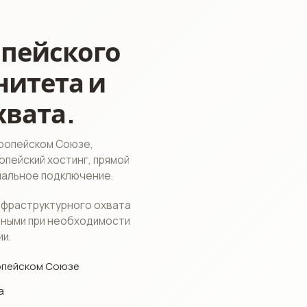
опейского
нитета и
хвата.
вропейском Союзе,
пейский хостинг, прямой
нальное подключение.
нфраструктурного охвата
упными при необходимости
ии.
ропейском Союзе
а