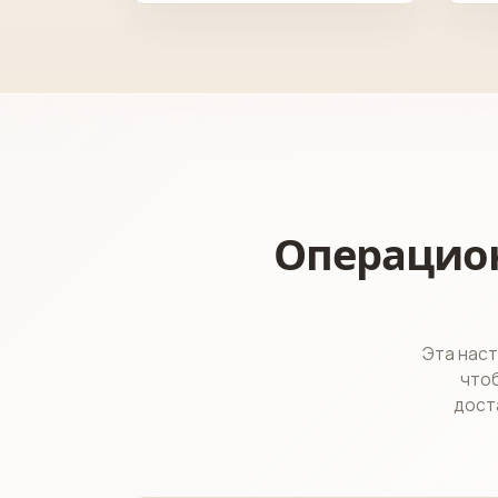
Операцион
Эта наст
чтоб
дост