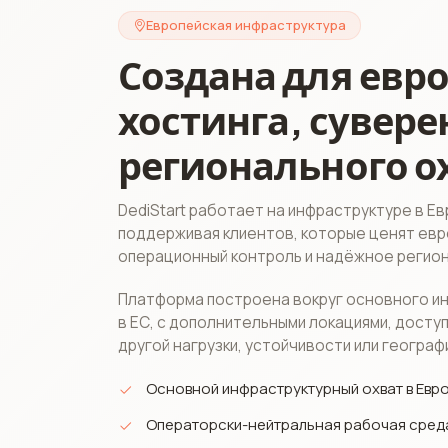
Европейская инфраструктура
Создана для евр
хостинга, сувере
регионального о
DediStart работает на инфраструктуре в Е
поддерживая клиентов, которые ценят евро
операционный контроль и надёжное регио
Платформа построена вокруг основного и
в ЕС, с дополнительными локациями, дост
другой нагрузки, устойчивости или географ
Основной инфраструктурный охват в Ев
Операторски-нейтральная рабочая сред