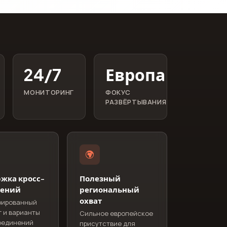
24/7
Европа
МОНИТОРИНГ
ФОКУС
РАЗВЁРТЫВАНИЯ
жка кросс-
Полезный
нений
региональный
охват
рированный
г и варианты
Сильное европейское
оединений
присутствие для