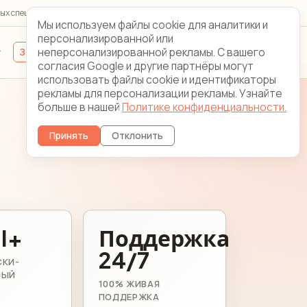
ых специалистов 24/7/365
Looking Glass
Контакты
Мы используем файлы cookie для аналитики и
персонализированной или
неперсонализированной рекламы. С вашего
Зарегистрироваться
Вход для клиентов
согласия Google и другие партнёры могут
использовать файлы cookie и идентификаторы
рекламы для персонализации рекламы. Узнайте
больше в нашей
Политике конфиденциальности.
Принять
Отклонить
II+
Поддержка
24/7
СКИ-
НЫЙ
100% ЖИВАЯ
ПОДДЕРЖКА