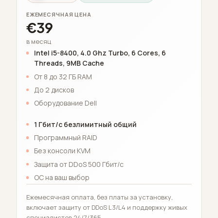
ЕЖЕМЕСЯЧНАЯ ЦЕНА
€39
в месяц
Intel i5-8400, 4.0 Ghz Turbo, 6 Cores, 6
Threads, 9MB Cache
От 8 до 32 ГБ RAM
До 2 дисков
Оборудование Dell
1 Гбит/с безлимитный общий
Программный RAID
Без консоли KVM
Защита от DDoS 500 Гбит/с
ОС на ваш выбор
Ежемесячная оплата, без платы за установку,
включает защиту от DDoS L3/L4 и поддержку живых
специалистов 24/7/365.