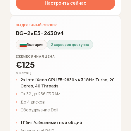
Настроить сейчас
ВЫДЕЛЕННЫЙ СЕРВЕР
BG-2xE5-2630v4
Болгария
2 серверов доступно
ЕЖЕМЕСЯЧНАЯ ЦЕНА
€125
в месяц
2x Intel Xeon CPU E5-2630 v4 3.1GHz Turbo, 20
Cores, 40 Threads
От 32 до 256 ГБ RAM
До 4 дисков
Оборудование Dell
1 Гбит/с безлимитный общий
Аппаратный RAID