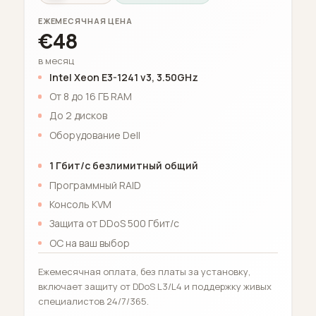
ЕЖЕМЕСЯЧНАЯ ЦЕНА
€48
в месяц
Intel Xeon E3-1241 v3, 3.50GHz
От 8 до 16 ГБ RAM
До 2 дисков
Оборудование Dell
1 Гбит/с безлимитный общий
Программный RAID
Консоль KVM
Защита от DDoS 500 Гбит/с
ОС на ваш выбор
Ежемесячная оплата, без платы за установку,
включает защиту от DDoS L3/L4 и поддержку живых
специалистов 24/7/365.