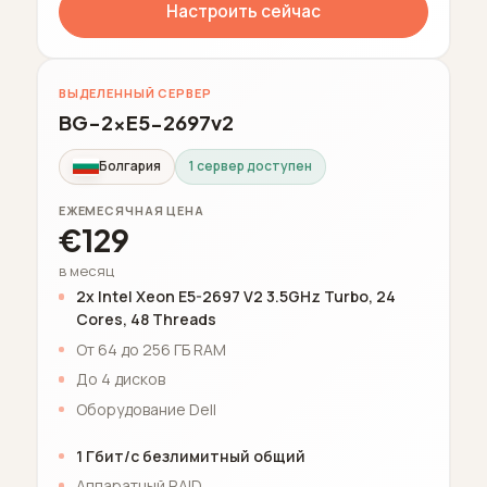
Настроить сейчас
ВЫДЕЛЕННЫЙ СЕРВЕР
BG-2xE5-2697v2
Болгария
1 сервер доступен
ЕЖЕМЕСЯЧНАЯ ЦЕНА
€129
в месяц
2x Intel Xeon E5-2697 V2 3.5GHz Turbo, 24
Cores, 48 Threads
От 64 до 256 ГБ RAM
До 4 дисков
Оборудование Dell
1 Гбит/с безлимитный общий
Аппаратный RAID