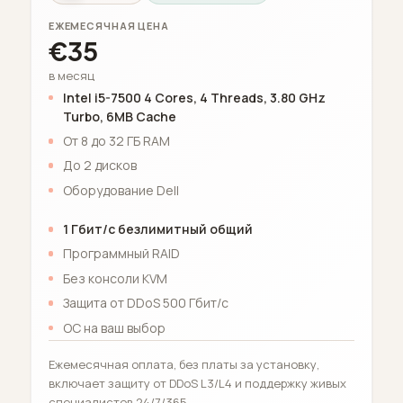
ЕЖЕМЕСЯЧНАЯ ЦЕНА
€35
в месяц
Intel i5-7500 4 Cores, 4 Threads, 3.80 GHz
Turbo, 6MB Cache
От 8 до 32 ГБ RAM
До 2 дисков
Оборудование Dell
1 Гбит/с безлимитный общий
Программный RAID
Без консоли KVM
Защита от DDoS 500 Гбит/с
ОС на ваш выбор
Ежемесячная оплата, без платы за установку,
включает защиту от DDoS L3/L4 и поддержку живых
специалистов 24/7/365.