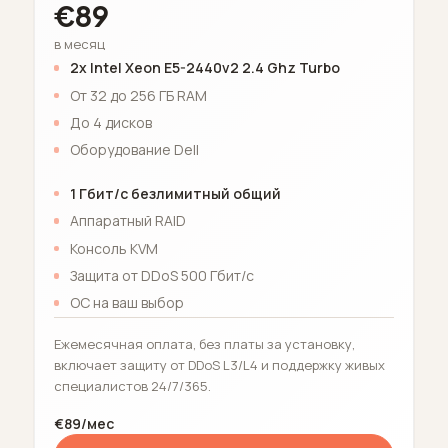
€89
в месяц
2x Intel Xeon E5-2440v2 2.4 Ghz Turbo
От 32 до 256 ГБ RAM
До 4 дисков
Оборудование Dell
1 Гбит/с безлимитный общий
Аппаратный RAID
Консоль KVM
Защита от DDoS 500 Гбит/с
ОС на ваш выбор
Ежемесячная оплата, без платы за установку,
включает защиту от DDoS L3/L4 и поддержку живых
специалистов 24/7/365.
€89/мес