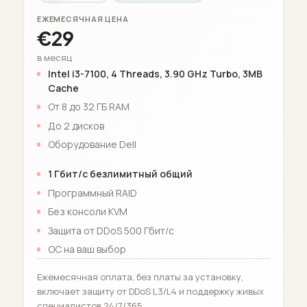
ЕЖЕМЕСЯЧНАЯ ЦЕНА
€29
в месяц
Intel i3-7100, 4 Threads, 3.90 GHz Turbo, 3MB
Cache
От 8 до 32 ГБ RAM
До 2 дисков
Оборудование Dell
1 Гбит/с безлимитный общий
Программный RAID
Без консоли KVM
Защита от DDoS 500 Гбит/с
ОС на ваш выбор
Ежемесячная оплата, без платы за установку,
включает защиту от DDoS L3/L4 и поддержку живых
специалистов 24/7/365.