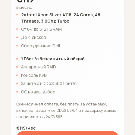
в месяц
2x Intel Xeon Silver 4116, 24 Cores, 48
Threads, 3.0Ghz Turbo
От 64 до 512 ГБ RAM
До 4 дисков
Оборудование Dell
1 Гбит/с безлимитный общий
Аппаратный RAID
Консоль KVM
Защита от DDoS 500 Гбит/с
ОС на ваш выбор
Ежемесячная оплата, без платы за установку,
включает защиту от DDoS L3/L4 и поддержку живых
специалистов 24/7/365.
€119/мес