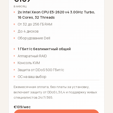
в месяц
2x Intel Xeon CPU E5-2620 v4 3.0GHz Turbo,
16 Cores, 32 Threads
От 32 до 256 ГБ RAM
До 4 дисков
Оборудование Dell
1 Гбит/с безлимитный общий
Аппаратный RAID
Консоль KVM
Защита от DDoS 500 Гбит/с
ОС на ваш выбор
Ежемесячная оплата, без платы за установку,
включает защиту от DDoS L3/L4 и поддержку живых
специалистов 24/7/365.
€109/мес