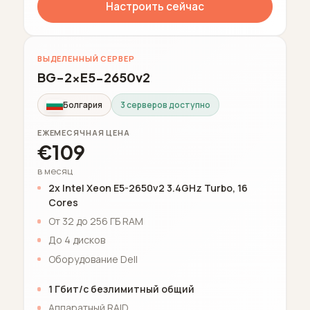
Настроить сейчас
ВЫДЕЛЕННЫЙ СЕРВЕР
BG-2xE5-2650v2
Болгария
3 серверов доступно
ЕЖЕМЕСЯЧНАЯ ЦЕНА
€109
в месяц
2x Intel Xeon E5-2650v2 3.4GHz Turbo, 16
Cores
От 32 до 256 ГБ RAM
До 4 дисков
Оборудование Dell
1 Гбит/с безлимитный общий
Аппаратный RAID