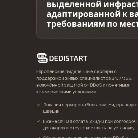
выделенной инфраст
адаптированной к в
требованиям по ме
Европейские выделенные серверы с
поддержкой живых специалистов 24/7/365,
включённой защитой от DDoS и понятными
коммерческими условиями.
Локации серверов в Болгарии, Нидерландах 
Швеции
Ежемесячная оплата, скидки при долгосроч
договорах и отсутствие платы за установку
Облачное хранилище, защита от DDoS и