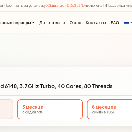
й и без платы за установку
Защита от DDoS L3/L4
включена
Поддержка жив
енные серверы
Дата-центр
О нас
Контакты
FAQ
d 6148, 3.7GHz Turbo, 40 Cores, 80 Threads
3 месяца
6 месяцев
скидка 5%
скидка 10%