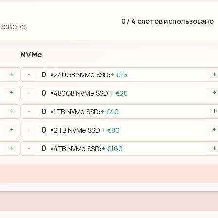
0
/
4
слотов использовано
ервера.
NVMe
×
240GB NVMe SSD:
+ €15
+
-
+
×
480GB NVMe SSD:
+ €20
+
-
+
×
1TB NVMe SSD:
+ €40
+
-
+
×
2TB NVMe SSD:
+ €80
+
-
+
×
4TB NVMe SSD:
+ €160
+
-
+