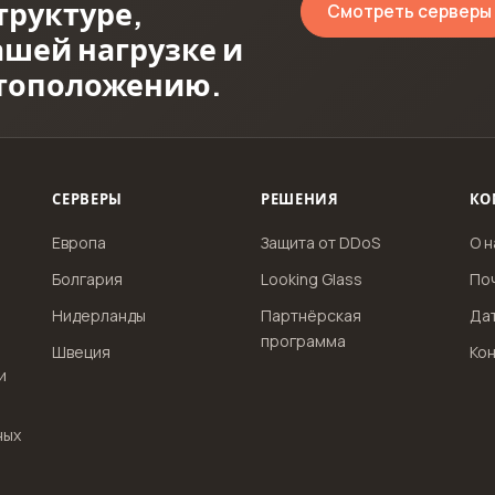
руктуре,
Смотреть серверы
ашей нагрузке и
стоположению.
СЕРВЕРЫ
РЕШЕНИЯ
КО
Европа
Защита от DDoS
О н
Болгария
Looking Glass
По
Нидерланды
Партнёрская
Да
программа
Швеция
Кон
и
ных