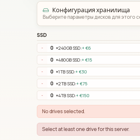
Конфигурация хранилища
Выберите параметры дисков для этого с
SSD
×
240GB SSD:
+ €6
-
×
480GB SSD:
+ €15
-
×
1TB SSD:
+ €30
-
×
2TB SSD:
+ €75
-
×
4TB SSD:
+ €150
-
No drives selected.
Select at least one drive for this server.