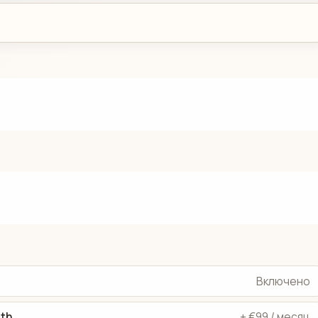
Включено
dth
+ €99 / месяц