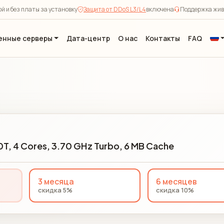
й и без платы за установку
Защита от DDoS L3/L4
включена
Поддержка жив
енные серверы
Дата-центр
О нас
Контакты
FAQ
00T, 4 Cores, 3.70 GHz Turbo, 6 MB Cache
3 месяца
6 месяцев
скидка 5%
скидка 10%