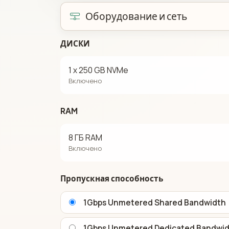
Оборудование и сеть
ДИСКИ
1 x 250 GB NVMe
Включено
RAM
8 ГБ RAM
Включено
Пропускная способность
1Gbps Unmetered Shared Bandwidth
1Gbps Unmetered Dedicated Bandwi