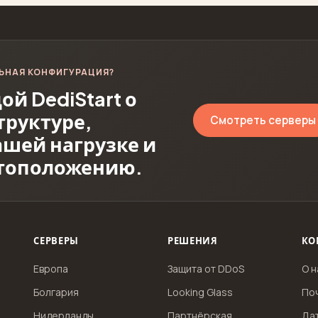
ЬНАЯ КОНФИГУРАЦИЯ?
й DediStart о
руктуре,
Смотреть серверы
ашей нагрузке и
стоположению.
СЕРВЕРЫ
РЕШЕНИЯ
КО
Европа
Защита от DDoS
О н
Болгария
Looking Glass
По
Нидерланды
Партнёрская
Да